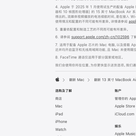
脚
4. Apple 于 2025 年 1 月使用试生产的配备 App
器和 10 核图形处理器) 的 15 英寸 MacBook 
得出的。流媒体视频播放的电池续航时间，是在接入 Wi-F
使用情况和配置的不同可能有所差异。详情请参阅
appl
5. 重量依配置和制造工艺的不同而可能有所差异。
6. 请参阅
support.apple.com/zh-cn/102596
了解
7. 适用于配备 Apple 芯片的 Mac 电脑，以及搭载 Ap
近并均开启蓝牙和无线局域网功能，且 Mac 未使用隔空播放
8. FaceTime 通话仅适用于部分国家或地区。
我们会使用你所在位置，为你更快显示送货选项。我们通过你
翻新 Mac
翻新 13 英寸 MacBook 
Apple
选购及了解
账户
商店
管理你的 App
Mac
Apple Stor
iPad
iCloud.com
iPhone
娱乐
Watch
Apple Music