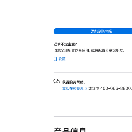
新
13
英
寸
MacBook
添加到购物袋
Air
还拿不定主意？
Apple
收藏全部配置以备后用，或将配置分享给朋友。
M4
收藏
芯
片
(配
备
获得购买帮助，
立即在线交流
(在
或致电
400-666-8800
10
新
核
窗
中
口
央
中
处
打
开)
理
产品信息