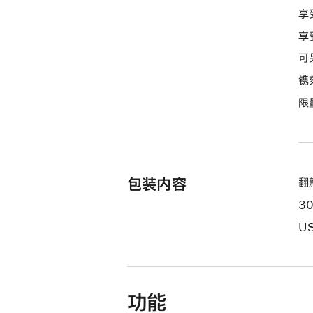
付
享
款
享
选
项)
可
镌
限
包装内容
翻新
3
US
功能