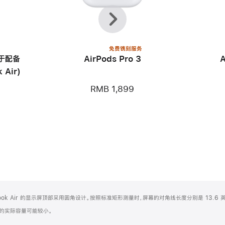
上
下
一
一
个
个
免费镌刻服务
用于配备
AirPods Pro 3
 Air)
RMB 1,899
Book Air 的显示屏顶部采用圆角设计。按照标准矩形测量时，屏幕的对角线长度分别是 13.6 英
化之后的实际容量可能较小。