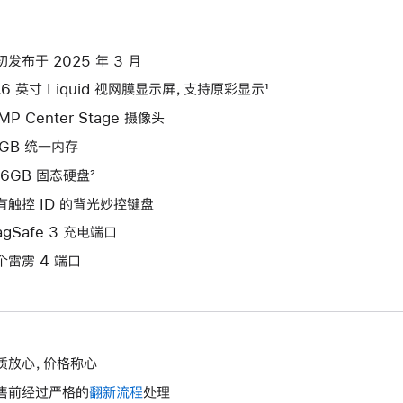
初发布于 2025 年 3 月
3.6 英寸 Liquid 视网膜显示屏，支持原彩显示¹
MP Center Stage 摄像头
6GB 统一内存
56GB 固态硬盘²
有触控 ID 的背光妙控键盘
agSafe 3 充电端口
个雷雳 4 端口
质放心，价格称心
售前经过严格的
翻新流程
处理