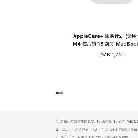
AppleCare+ 服务计划 (适
M4 芯片的 13 英寸 MacBook
RMB 1,749
网
脚
1. 屏幕尺寸为对角线长度。13 英寸和 15 英寸 Mac
注
页
2. 1GB = 10 亿字节，1TB = 1 万亿字节；格式
页
3. Wi-Fi 6E 仅适用于支持此功能的国家或地区。