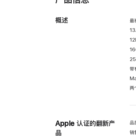
器
和
8
概述
最
核
1
图
形
12
处
1
理
2
器)
带
-
星
M
光
两
色
starlight
256gb
的
Apple 认证的翻新产
品
分
期
品
销