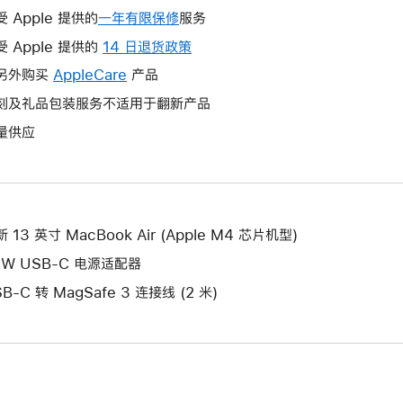
受 Apple 提供的
一年有限保修
此
服务
操
受 Apple 提供的
14 日退货政策
此
作
操
另外购买
AppleCare
此
产品
将
作
操
刻及礼品包装服务不适用于翻新产品
打
将
作
开
量供应
打
将
新
开
打
的
新
开
窗
的
新
口。
窗
的
 13 英寸 MacBook Air (Apple M4 芯片机型)
口。
窗
0W USB-C 电源适配器
口。
B-C 转 MagSafe 3 连接线 (2 米)