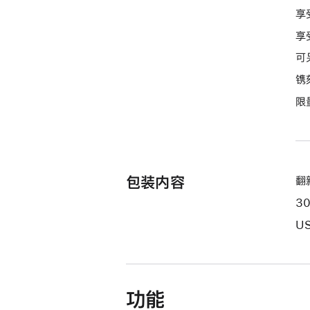
款
享
选
享
项)
可
镌
限
包装内容
翻新
3
US
功能