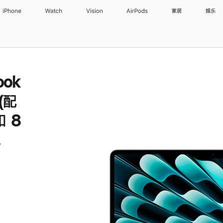
iPhone
Watch
Vision
AirPods
家居
娱乐
ook
 (配
 8
色