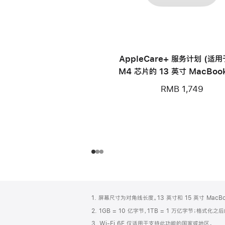
AppleCare+ 服务计划 (适
M4 芯片的 13 英寸 MacBook
RMB 1,749
网
脚
1. 屏幕尺寸为对角线长度。13 英寸和 15 英寸 Mac
注
页
2. 1GB = 10 亿字节，1TB = 1 万亿字节；格式
页
3. Wi-Fi 6E 仅适用于支持此功能的国家或地区。