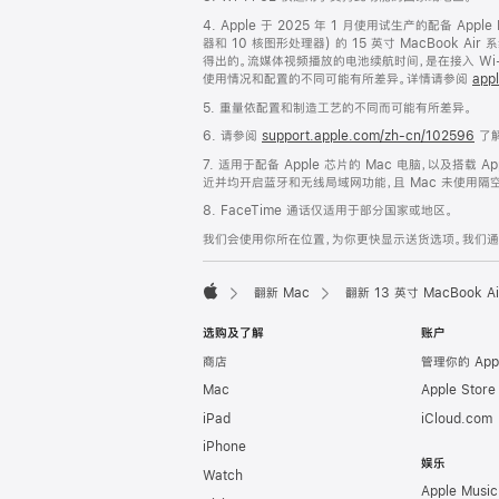
脚
4. Apple 于 2025 年 1 月使用试生产的配备 App
器和 10 核图形处理器) 的 15 英寸 MacBook 
得出的。流媒体视频播放的电池续航时间，是在接入 Wi-F
使用情况和配置的不同可能有所差异。详情请参阅
appl
5. 重量依配置和制造工艺的不同而可能有所差异。
6. 请参阅
support.apple.com/zh-cn/102596
了解
7. 适用于配备 Apple 芯片的 Mac 电脑，以及搭载 Ap
近并均开启蓝牙和无线局域网功能，且 Mac 未使用隔空播放
8. FaceTime 通话仅适用于部分国家或地区。
我们会使用你所在位置，为你更快显示送货选项。我们通过你
翻新 Mac
翻新 13 英寸 MacBook 
Apple
选购及了解
账户
商店
管理你的 App
Mac
Apple Stor
iPad
iCloud.com
iPhone
娱乐
Watch
Apple Music