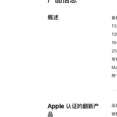
器
和
8
概述
最
核
1
图
形
12
处
1
理
2
器)
带
-
银
M
色
两
silver
256gb
的
分
Apple 认证的翻新产
品
期
付
品
销