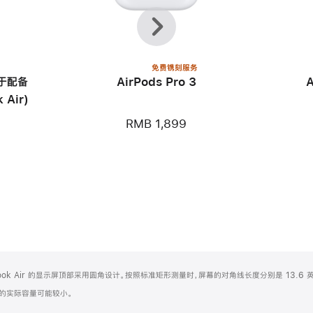
上
下
一
一
个
个
免费镌刻服务
用于配备
AirPods Pro 3
 Air)
RMB 1,899
Book Air 的显示屏顶部采用圆角设计。按照标准矩形测量时，屏幕的对角线长度分别是 13.6 英
化之后的实际容量可能较小。