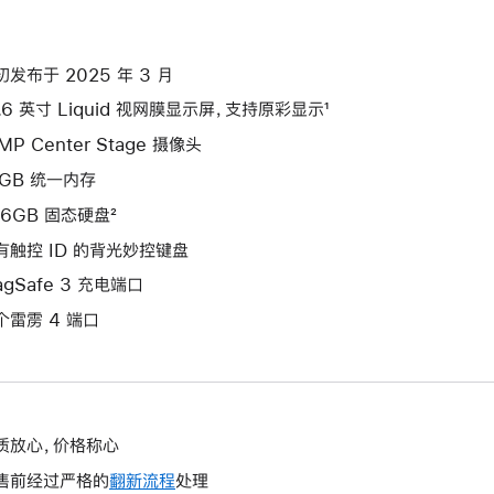
初发布于 2025 年 3 月
3.6 英寸 Liquid 视网膜显示屏，支持原彩显示¹
MP Center Stage 摄像头
6GB 统一内存
56GB 固态硬盘²
有触控 ID 的背光妙控键盘
agSafe 3 充电端口
个雷雳 4 端口
质放心，价格称心
售前经过严格的
翻新流程
处理