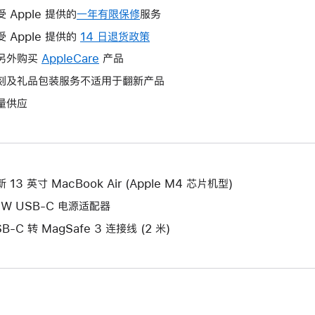
受 Apple 提供的
一年有限保修
此
服务
操
受 Apple 提供的
14 日退货政策
此
作
操
另外购买
AppleCare
此
产品
将
作
操
刻及礼品包装服务不适用于翻新产品
打
将
作
开
量供应
打
将
新
开
打
的
新
开
窗
的
新
口。
窗
的
 13 英寸 MacBook Air (Apple M4 芯片机型)
口。
窗
0W USB-C 电源适配器
口。
B-C 转 MagSafe 3 连接线 (2 米)