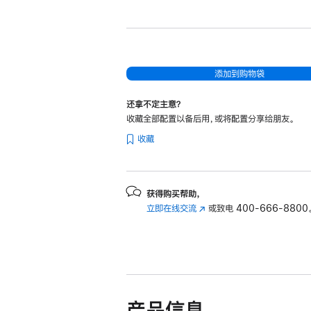
新
13
英
寸
MacBook
添加到购物袋
Air
还拿不定主意？
Apple
收藏全部配置以备后用，或将配置分享给朋友。
M4
收藏
芯
片
(配
备
获得购买帮助，
立即在线交流
(在
或致电
400-666-8800
10
新
核
窗
中
口
央
中
处
打
开)
理
产品信息