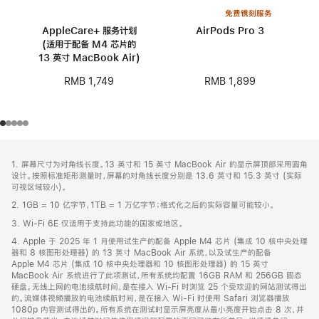
免费镌刻服务
AppleCare+ 服务计划
AirPods Pro 3
(适用于配备 M4 芯片的
13 英寸 MacBook Air)
RMB 1,899
RMB 1,749
网
脚
1. 屏幕尺寸为对角线长度。13 英寸和 15 英寸 MacBook Air 的显示屏顶部采用圆角
注
页
设计。按照标准矩形测量时，屏幕的对角线长度分别是 13.6 英寸和 15.3 英寸 (实际
页
可视区域较小)。
脚
2. 1GB = 10 亿字节，1TB = 1 万亿字节；格式化之后的实际容量可能较小。
3. Wi-Fi 6E 仅适用于支持此功能的国家或地区。
4. Apple 于 2025 年 1 月使用试生产的配备 Apple M4 芯片 (集成 10 核中央处理
器和 8 核图形处理器) 的 13 英寸 MacBook Air 系统，以及试生产的配备
Apple M4 芯片 (集成 10 核中央处理器和 10 核图形处理器) 的 15 英寸
MacBook Air 系统进行了此项测试，所有系统均配置 16GB RAM 和 256GB 固态
硬盘。无线上网的电池续航时间，是在接入 Wi-Fi 时浏览 25 个受欢迎的网站测试得出
的。流媒体视频播放的电池续航时间，是在接入 Wi-Fi 时使用 Safari 浏览器播放
1080p 内容测试得出的。所有系统在测试时显示屏亮度从最小亮度开始点击 8 次，并