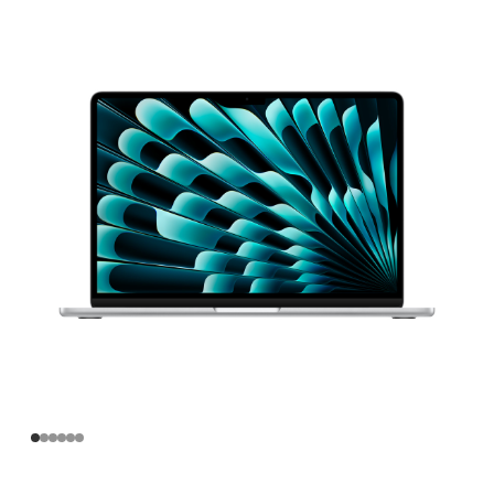
寸
MacBook
Air
Apple
M4
芯
片
(配
备
10
核
中
央
处
理
器
和
8