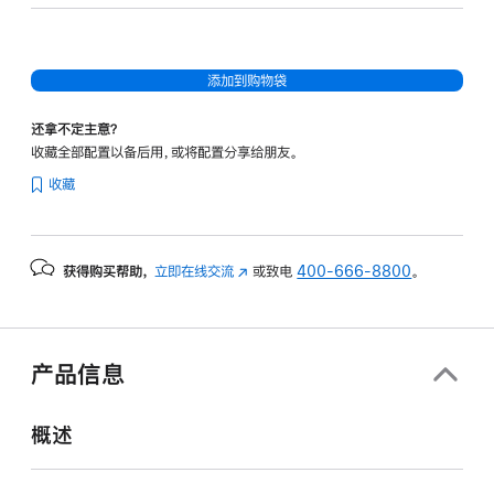
核
图
形
添加到购物袋
处
理
还拿不定主意？
器)
收藏全部配置以备后用，或将配置分享给朋友。
-
收藏
银
色
silver
获得购买帮助，
立即在线交流
(在
或致电
400-666-8800
。
256gb
新
的
窗
分
口
期
中
产品信息
打
付
开)
款
概述
选
项)