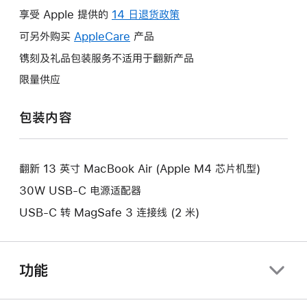
操
享受 Apple 提供的
14 日退货政策
此
作
操
可另外购买
AppleCare
此
产品
将
作
操
镌刻及礼品包装服务不适用于翻新产品
打
将
作
开
限量供应
打
将
新
开
打
的
包装内容
新
开
窗
的
新
口。
窗
的
口。
翻新 13 英寸 MacBook Air (Apple M4 芯片机型)
窗
口。
30W USB-C 电源适配器
USB-C 转 MagSafe 3 连接线 (2 米)
功能