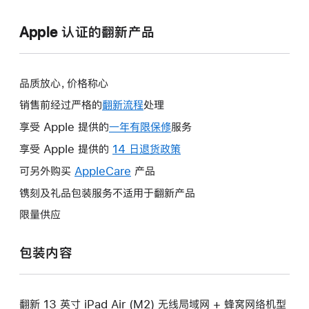
Apple 认证的翻新产品
品质放心，价格称心
销售前经过严格的
翻新流程
处理
享受 Apple 提供的
一年有限保修
此
服务
操
享受 Apple 提供的
14 日退货政策
此
作
操
可另外购买
AppleCare
此
产品
将
作
操
镌刻及礼品包装服务不适用于翻新产品
打
将
作
开
限量供应
打
将
新
开
打
的
包装内容
新
开
窗
的
新
口。
窗
的
口。
翻新 13 英寸 iPad Air (M2) 无线局域网 + 蜂窝网络机型
窗