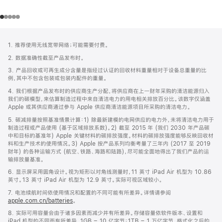
网
脚
1. 推荐使用无线宽带网络；可能需要付费。
注
页
2. 数据准确性截至产品发布时。
页
3. 产品回收或可再生成分含量是指经过认证的回收材料重量相对于设备总重量的比
脚
例，其中不包含包装或包装内配件的重量。
4. 我们根据产品发布时的供应商生产分配，将供应商在上一财年采购的清洁能源归入
我们的碳模型，来估算制造过程中来自清洁电力的用电相关排放百分比。该数字仅涵盖
Apple 或其供应商通过参与 Apple 供应商清洁能源项目所采购的清洁电力。
5. 碳减排量按照基准情景计算：1) 除最新建模的电网供应的电力外，未将清洁电力用于
制造过程或产品使用 (基于区域排放系数)。2) 截至 2015 年 (我们 2030 年产品碳
中和目标的基准年) Apple 关键材料的碳排放强度。材料的碳排放强度能够反映回收材
料和生产技术的使用情况。3) Apple 按产品系列均衡考量了三年内 (2017 至 2019
财年) 的各种运输方式 (航空、铁路、海路和陆路)，尽可能全面地得出了我们产品的运
输排放量基准。
6. 显示屏采用圆角设计。视为矩形以对角线测量时，11 英寸 iPad Air 机型为 10.86
英寸。13 英寸 iPad Air 机型为 12.9 英寸。实际可视区域较小。
7. 电池续航时间依使用情况和配置的不同可能有所差异。详情请参阅
apple.com.cn/batteries
。
8. 实际可用容量会由于诸多因素而减少并有所差异。存储容量依软件版本、设置和
iPad 机型的不同而有所差异。1GB = 10 亿字节；1TB = 1 万亿字节。格式化之后的