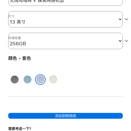
色
purple
256gb
尺寸
的
分
期
存储容量
付
款
颜色 - 紫色
选
项)
深
蓝
星
空
色
光
紫色
灰
色
色
添加到购物袋
需要考虑一下？