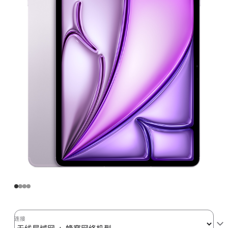
Air
(M2)
无
线
局
域
网
+
蜂
窝
网
络
机
型
256GB
-
紫
连接