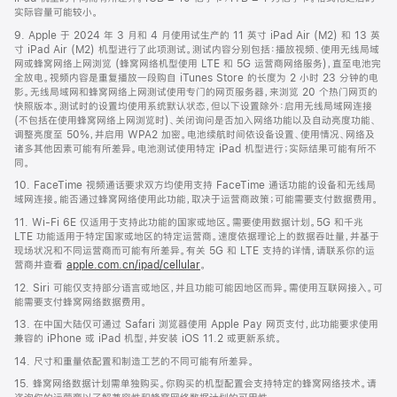
实际容量可能较小。
9. Apple 于 2024 年 3 月和 4 月使用试生产的 11 英寸 iPad Air (M2) 和 13 英
寸 iPad Air (M2) 机型进行了此项测试。测试内容分别包括：播放视频、使用无线局域
网或蜂窝网络上网浏览 (蜂窝网络机型使用 LTE 和 5G 运营商网络服务)，直至电池完
全放电。视频内容是重复播放一段购自 iTunes Store 的长度为 2 小时 23 分钟的电
影。无线局域网和蜂窝网络上网测试使用专门的网页服务器，来浏览 20 个热门网页的
快照版本。测试时的设置均使用系统默认状态，但以下设置除外：启用无线局域网连接
(不包括在使用蜂窝网络上网浏览时)、关闭询问是否加入网络功能以及自动亮度功能、
调整亮度至 50%，并启用 WPA2 加密。电池续航时间依设备设置、使用情况、网络及
诸多其他因素可能有所差异。电池测试使用特定 iPad 机型进行；实际结果可能有所不
同。
10. FaceTime 视频通话要求双方均使用支持 FaceTime 通话功能的设备和无线局
域网连接。能否通过蜂窝网络使用此功能，取决于运营商政策；可能需要支付数据费用。
11. Wi-Fi 6E 仅适用于支持此功能的国家或地区。需要使用数据计划。5G 和千兆
LTE 功能适用于特定国家或地区的特定运营商。速度依据理论上的数据吞吐量，并基于
现场状况和不同运营商而可能有所差异。有关 5G 和 LTE 支持的详情，请联系你的运
营商并查看
apple.com.cn/ipad/cellular
。
12. Siri 可能仅支持部分语言或地区，并且功能可能因地区而异。需使用互联网接入。可
能需要支付蜂窝网络数据费用。
13. 在中国大陆仅可通过 Safari 浏览器使用 Apple Pay 网页支付，此功能要求使用
兼容的 iPhone 或 iPad 机型，并安装 iOS 11.2 或更新系统。
14. 尺寸和重量依配置和制造工艺的不同可能有所差异。
15. 蜂窝网络数据计划需单独购买。你购买的机型配置会支持特定的蜂窝网络技术。请