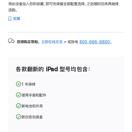
将此设备加入你的收藏，即可先保留全部配置选择，之后随时回来再继续
选购。
收藏
获得购买帮助，
立即在线交流
(在
或致电
400-666-8800
。
新
窗
口
中
各款翻新的 iPad 型号均包含：
打
开)
1 年保修
使用手册和配件
新电池和外壳
新白色包装盒