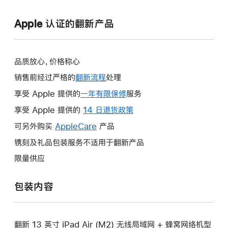
Apple 认证的翻新产品
品质放心，价格称心
销售前经过严格的
翻新流程
处理
享受 Apple 提供的
一年有限保修
此
服务
操
享受 Apple 提供的
14 日退货政策
此
作
操
可另外购买
AppleCare
此
产品
将
作
操
镌刻及礼品包装服务不适用于翻新产品
打
将
作
开
限量供应
打
将
新
开
打
的
包装内容
新
开
窗
的
新
口。
窗
的
口。
翻新 13 英寸 iPad Air (M2) 无线局域网 + 蜂窝网络机型
窗