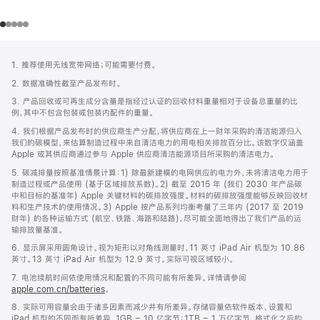
网
脚
1. 推荐使用无线宽带网络；可能需要付费。
注
页
2. 数据准确性截至产品发布时。
页
3. 产品回收或可再生成分含量是指经过认证的回收材料重量相对于设备总重量的比
脚
例，其中不包含包装或包装内配件的重量。
4. 我们根据产品发布时的供应商生产分配，将供应商在上一财年采购的清洁能源归入
我们的碳模型，来估算制造过程中来自清洁电力的用电相关排放百分比。该数字仅涵盖
Apple 或其供应商通过参与 Apple 供应商清洁能源项目所采购的清洁电力。
5. 碳减排量按照基准情景计算：1) 除最新建模的电网供应的电力外，未将清洁电力用于
制造过程或产品使用 (基于区域排放系数)。2) 截至 2015 年 (我们 2030 年产品碳
中和目标的基准年) Apple 关键材料的碳排放强度。材料的碳排放强度能够反映回收材
料和生产技术的使用情况。3) Apple 按产品系列均衡考量了三年内 (2017 至 2019
财年) 的各种运输方式 (航空、铁路、海路和陆路)，尽可能全面地得出了我们产品的运
输排放量基准。
6. 显示屏采用圆角设计。视为矩形以对角线测量时，11 英寸 iPad Air 机型为 10.86
英寸。13 英寸 iPad Air 机型为 12.9 英寸。实际可视区域较小。
7. 电池续航时间依使用情况和配置的不同可能有所差异。详情请参阅
apple.com.cn/batteries
。
8. 实际可用容量会由于诸多因素而减少并有所差异。存储容量依软件版本、设置和
iPad 机型的不同而有所差异。1GB = 10 亿字节；1TB = 1 万亿字节。格式化之后的