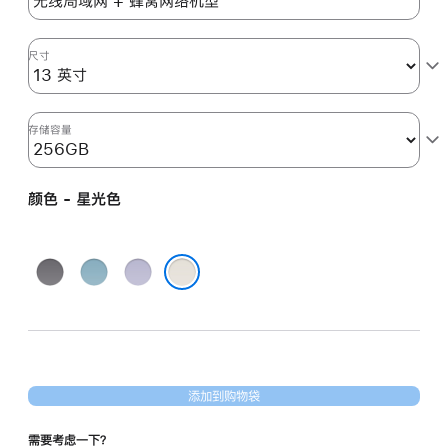
光
色
starlight
尺寸
256gb
的
分
存储容量
期
付
颜色 - 星光色
款
选
项)
深
蓝
紫
空
色
色
星光色
灰
色
添加到购物袋
需要考虑一下？