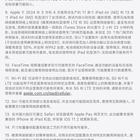
实际容量可能较小。
9. Apple 于 2024 年 3 月和 4 月使用试生产的 11 英寸 iPad Air (M2) 和 13 英
寸 iPad Air (M2) 机型进行了此项测试。测试内容分别包括：播放视频、使用无线局域
网或蜂窝网络上网浏览 (蜂窝网络机型使用 LTE 和 5G 运营商网络服务)，直至电池完
全放电。视频内容是重复播放一段购自 iTunes Store 的长度为 2 小时 23 分钟的电
影。无线局域网和蜂窝网络上网测试使用专门的网页服务器，来浏览 20 个热门网页的
快照版本。测试时的设置均使用系统默认状态，但以下设置除外：启用无线局域网连接
(不包括在使用蜂窝网络上网浏览时)、关闭询问是否加入网络功能以及自动亮度功能、
调整亮度至 50%，并启用 WPA2 加密。电池续航时间依设备设置、使用情况、网络及
诸多其他因素可能有所差异。电池测试使用特定 iPad 机型进行；实际结果可能有所不
同。
10. FaceTime 视频通话要求双方均使用支持 FaceTime 通话功能的设备和无线局
域网连接。能否通过蜂窝网络使用此功能，取决于运营商政策；可能需要支付数据费用。
11. Wi-Fi 6E 仅适用于支持此功能的国家或地区。需要使用数据计划。5G 和千兆
LTE 功能适用于特定国家或地区的特定运营商。速度依据理论上的数据吞吐量，并基于
现场状况和不同运营商而可能有所差异。有关 5G 和 LTE 支持的详情，请联系你的运
营商并查看
apple.com.cn/ipad/cellular
。
12. Siri 可能仅支持部分语言或地区，并且功能可能因地区而异。需使用互联网接入。可
能需要支付蜂窝网络数据费用。
13. 在中国大陆仅可通过 Safari 浏览器使用 Apple Pay 网页支付，此功能要求使用
兼容的 iPhone 或 iPad 机型，并安装 iOS 11.2 或更新系统。
14. 尺寸和重量依配置和制造工艺的不同可能有所差异。
15. 蜂窝网络数据计划需单独购买。你购买的机型配置会支持特定的蜂窝网络技术。请