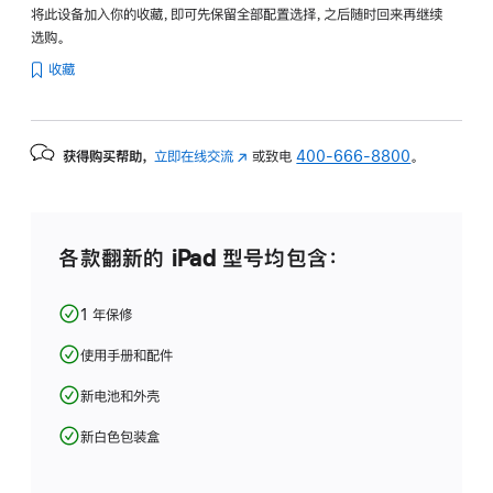
将此设备加入你的收藏，即可先保留全部配置选择，之后随时回来再继续
选购。
收藏
获得购买帮助，
立即在线交流
(在
或致电
400-666-8800
。
新
窗
口
中
各款翻新的 iPad 型号均包含：
打
开)
1 年保修
使用手册和配件
新电池和外壳
新白色包装盒