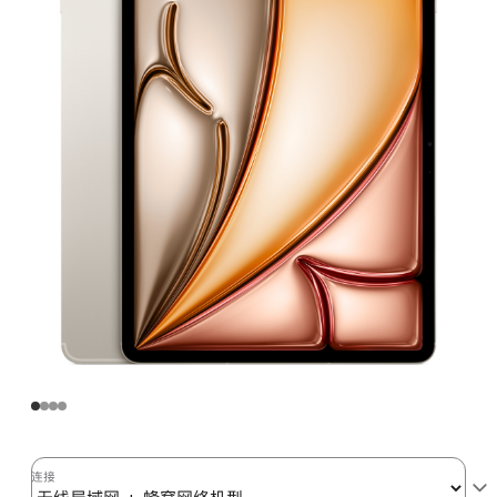
Air
(M2)
无
线
局
域
网
+
蜂
窝
网
络
机
型
256GB
-
星
连接