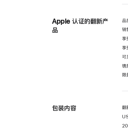
Apple 认证的翻新产
品
品
销
享
享
可
镌
限
包装内容
翻新
US
2