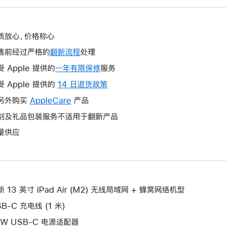
质放心，价格称心
售前经过严格的
翻新流程
处理
受 Apple 提供的
一年有限保修
此
服务
操
受 Apple 提供的
14 日退货政策
此
作
操
另外购买
AppleCare
此
产品
将
作
操
刻及礼品包装服务不适用于翻新产品
打
将
作
开
量供应
打
将
新
开
打
的
新
开
窗
的
新
口。
窗
的
 13 英寸 iPad Air (M2) 无线局域网 + 蜂窝网络机型
口。
窗
B-C 充电线 (1 米)
口。
0W USB-C 电源适配器