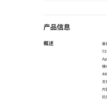
产品信息
概述
最
1
Ap
横向
4
支持
内
抗