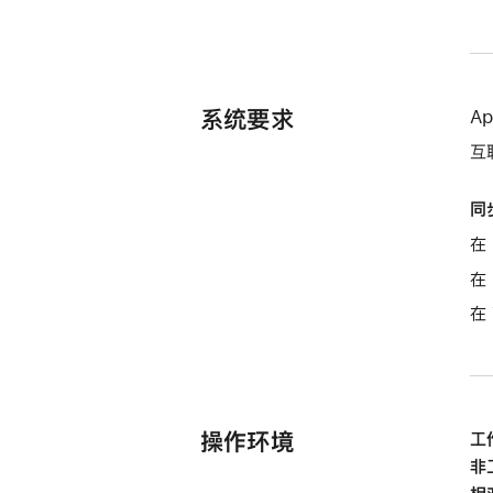
系统要求
A
互
同
在 
在 
在
操作环境
工
非