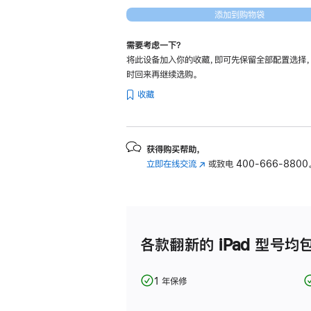
-
添加到购物袋
蓝
色
需要考虑一下？
将此设备加入你的收藏，即可先保留全部配置选择
blue
时回来再继续选购。
256gb
收藏
的
分
期
付
获得购买帮助，
立即在线交流
(在
或致电
400-666-8800
款
新
选
窗
项)
口
中
打
各款翻新的 iPad 型号均
开)
1 年保修