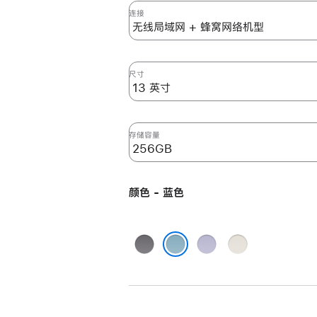
英
连接
寸
iPad
Air
尺寸
(M2)
无
线
局
存储容量
域
网
+
颜色 - 蓝色
蜂
窝
网
深
紫
星
络
空
色
光
蓝色
机
灰
色
型
色
256GB