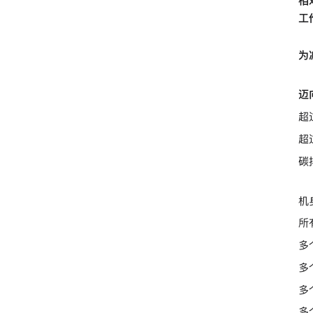
相
工
为
迈向
超
超
碳
机
所
多
多
多
多