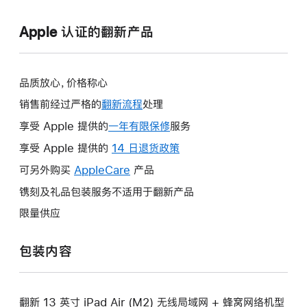
Apple 认证的翻新产品
品质放心，价格称心
销售前经过严格的
翻新流程
处理
享受 Apple 提供的
一年有限保修
此
服务
操
享受 Apple 提供的
14 日退货政策
此
作
操
可另外购买
AppleCare
此
产品
将
作
操
镌刻及礼品包装服务不适用于翻新产品
打
将
作
开
限量供应
打
将
新
开
打
的
包装内容
新
开
窗
的
新
口。
窗
的
口。
翻新 13 英寸 iPad Air (M2) 无线局域网 + 蜂窝网络机型
窗