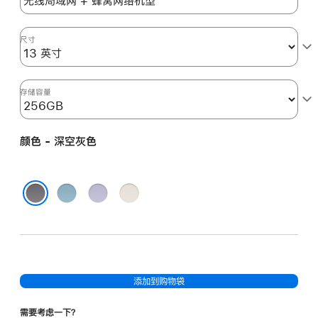
空
灰
色
尺寸
space_gray
256gb
的
存储容量
分
期
颜色 - 深空灰色
付
款
选
蓝
紫
星
项)
色
色
光
深空灰色
色
添加到购物袋
需要考虑一下？