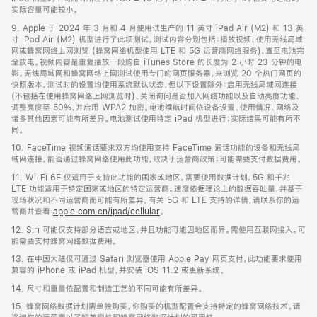
实际容量可能较小。
9. Apple 于 2024 年 3 月和 4 月使用试生产的 11 英寸 iPad Air (M2) 和 13 英
寸 iPad Air (M2) 机型进行了此项测试。测试内容分别包括：播放视频、使用无线局域
网或蜂窝网络上网浏览 (蜂窝网络机型使用 LTE 和 5G 运营商网络服务)，直至电池完
全放电。视频内容是重复播放一段购自 iTunes Store 的长度为 2 小时 23 分钟的电
影。无线局域网和蜂窝网络上网测试使用专门的网页服务器，来浏览 20 个热门网页的
快照版本。测试时的设置均使用系统默认状态，但以下设置除外：启用无线局域网连接
(不包括在使用蜂窝网络上网浏览时)、关闭询问是否加入网络功能以及自动亮度功能、
调整亮度至 50%，并启用 WPA2 加密。电池续航时间依设备设置、使用情况、网络及
诸多其他因素可能有所差异。电池测试使用特定 iPad 机型进行；实际结果可能有所不
同。
10. FaceTime 视频通话要求双方均使用支持 FaceTime 通话功能的设备和无线局
域网连接。能否通过蜂窝网络使用此功能，取决于运营商政策；可能需要支付数据费用。
11. Wi-Fi 6E 仅适用于支持此功能的国家或地区。需要使用数据计划。5G 和千兆
LTE 功能适用于特定国家或地区的特定运营商。速度依据理论上的数据吞吐量，并基于
现场状况和不同运营商而可能有所差异。有关 5G 和 LTE 支持的详情，请联系你的运
营商并查看
apple.com.cn/ipad/cellular
。
12. Siri 可能仅支持部分语言或地区，并且功能可能因地区而异。需使用互联网接入。可
能需要支付蜂窝网络数据费用。
13. 在中国大陆仅可通过 Safari 浏览器使用 Apple Pay 网页支付，此功能要求使用
兼容的 iPhone 或 iPad 机型，并安装 iOS 11.2 或更新系统。
14. 尺寸和重量依配置和制造工艺的不同可能有所差异。
15. 蜂窝网络数据计划需单独购买。你购买的机型配置会支持特定的蜂窝网络技术。请