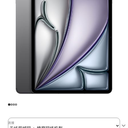
Air
(M2)
无
线
局
域
网
+
蜂
窝
网
络
机
型
256GB
-
深
连接