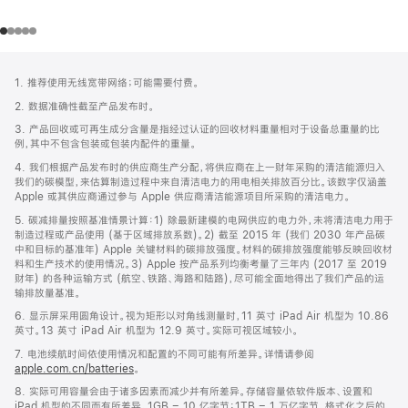
网
脚
1. 推荐使用无线宽带网络；可能需要付费。
注
页
2. 数据准确性截至产品发布时。
页
3. 产品回收或可再生成分含量是指经过认证的回收材料重量相对于设备总重量的比
脚
例，其中不包含包装或包装内配件的重量。
4. 我们根据产品发布时的供应商生产分配，将供应商在上一财年采购的清洁能源归入
我们的碳模型，来估算制造过程中来自清洁电力的用电相关排放百分比。该数字仅涵盖
Apple 或其供应商通过参与 Apple 供应商清洁能源项目所采购的清洁电力。
5. 碳减排量按照基准情景计算：1) 除最新建模的电网供应的电力外，未将清洁电力用于
制造过程或产品使用 (基于区域排放系数)。2) 截至 2015 年 (我们 2030 年产品碳
中和目标的基准年) Apple 关键材料的碳排放强度。材料的碳排放强度能够反映回收材
料和生产技术的使用情况。3) Apple 按产品系列均衡考量了三年内 (2017 至 2019
财年) 的各种运输方式 (航空、铁路、海路和陆路)，尽可能全面地得出了我们产品的运
输排放量基准。
6. 显示屏采用圆角设计。视为矩形以对角线测量时，11 英寸 iPad Air 机型为 10.86
英寸。13 英寸 iPad Air 机型为 12.9 英寸。实际可视区域较小。
7. 电池续航时间依使用情况和配置的不同可能有所差异。详情请参阅
apple.com.cn/batteries
。
8. 实际可用容量会由于诸多因素而减少并有所差异。存储容量依软件版本、设置和
iPad 机型的不同而有所差异。1GB = 10 亿字节；1TB = 1 万亿字节。格式化之后的