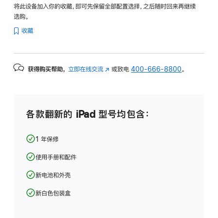
将此设备加入你的收藏，即可先保留全部配置选择，之后随时回来再继续
选购。
收藏
获得购买帮助，
立即在线交流
(在
或致电
400-666-8800
。
新
窗
口
中
各款翻新的 iPad 型号均包含：
打
开)
1 年保修
使用手册和配件
新电池和外壳
新白色包装盒