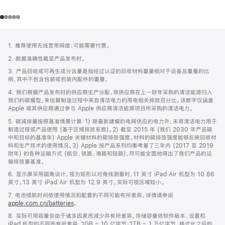
网
脚
1. 推荐使用无线宽带网络；可能需要付费。
注
页
2. 数据准确性截至产品发布时。
页
3. 产品回收或可再生成分含量是指经过认证的回收材料重量相对于设备总重量的比
脚
例，其中不包含包装或包装内配件的重量。
4. 我们根据产品发布时的供应商生产分配，将供应商在上一财年采购的清洁能源归入
我们的碳模型，来估算制造过程中来自清洁电力的用电相关排放百分比。该数字仅涵盖
Apple 或其供应商通过参与 Apple 供应商清洁能源项目所采购的清洁电力。
5. 碳减排量按照基准情景计算：1) 除最新建模的电网供应的电力外，未将清洁电力用于
制造过程或产品使用 (基于区域排放系数)。2) 截至 2015 年 (我们 2030 年产品碳
中和目标的基准年) Apple 关键材料的碳排放强度。材料的碳排放强度能够反映回收材
料和生产技术的使用情况。3) Apple 按产品系列均衡考量了三年内 (2017 至 2019
财年) 的各种运输方式 (航空、铁路、海路和陆路)，尽可能全面地得出了我们产品的运
输排放量基准。
6. 显示屏采用圆角设计。视为矩形以对角线测量时，11 英寸 iPad Air 机型为 10.86
英寸。13 英寸 iPad Air 机型为 12.9 英寸。实际可视区域较小。
7. 电池续航时间依使用情况和配置的不同可能有所差异。详情请参阅
apple.com.cn/batteries
。
8. 实际可用容量会由于诸多因素而减少并有所差异。存储容量依软件版本、设置和
iPad 机型的不同而有所差异。1GB = 10 亿字节；1TB = 1 万亿字节。格式化之后的