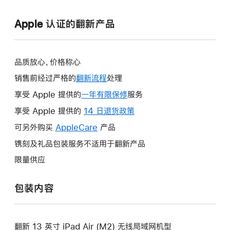
Apple 认证的翻新产品
品质放心，价格称心
销售前经过严格的
翻新流程
处理
享受 Apple 提供的
一年有限保修
此
服务
操
享受 Apple 提供的
14 日退货政策
此
作
操
可另外购买
AppleCare
此
产品
将
作
操
镌刻及礼品包装服务不适用于翻新产品
打
将
作
开
限量供应
打
将
新
开
打
的
包装内容
新
开
窗
的
新
口。
窗
的
口。
翻新 13 英寸 iPad Air (M2) 无线局域网机型
窗