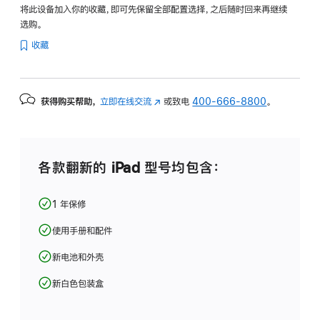
将此设备加入你的收藏，即可先保留全部配置选择，之后随时回来再继续
选购。
收藏
获得购买帮助，
立即在线交流
(在
或致电
400-666-8800
。
新
窗
口
中
各款翻新的 iPad 型号均包含：
打
开)
1 年保修
使用手册和配件
新电池和外壳
新白色包装盒