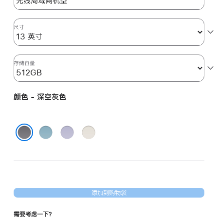
的
分
期
尺寸
付
款
选
存储容量
项)
颜色 - 深空灰色
蓝
紫
星
色
色
光
深空灰色
色
添加到购物袋
需要考虑一下？