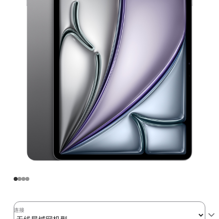
Air
(M2)
无
线
局
域
网
机
型
512GB
-
深
空
灰
色
space_gray
512gb
连接