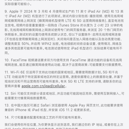
实际容量可能较小。
9. Apple 于 2024 年 3 月和 4 月使用试生产的 11 英寸 iPad Air (M2) 和 13 英
寸 iPad Air (M2) 机型进行了此项测试。测试内容分别包括：播放视频、使用无线局域
网或蜂窝网络上网浏览 (蜂窝网络机型使用 LTE 和 5G 运营商网络服务)，直至电池完
全放电。视频内容是重复播放一段购自 iTunes Store 的长度为 2 小时 23 分钟的电
影。无线局域网和蜂窝网络上网测试使用专门的网页服务器，来浏览 20 个热门网页的
快照版本。测试时的设置均使用系统默认状态，但以下设置除外：启用无线局域网连接
(不包括在使用蜂窝网络上网浏览时)、关闭询问是否加入网络功能以及自动亮度功能、
调整亮度至 50%，并启用 WPA2 加密。电池续航时间依设备设置、使用情况、网络及
诸多其他因素可能有所差异。电池测试使用特定 iPad 机型进行；实际结果可能有所不
同。
10. FaceTime 视频通话要求双方均使用支持 FaceTime 通话功能的设备和无线局
域网连接。能否通过蜂窝网络使用此功能，取决于运营商政策；可能需要支付数据费用。
11. Wi-Fi 6E 仅适用于支持此功能的国家或地区。需要使用数据计划。5G 和千兆
LTE 功能适用于特定国家或地区的特定运营商。速度依据理论上的数据吞吐量，并基于
现场状况和不同运营商而可能有所差异。有关 5G 和 LTE 支持的详情，请联系你的运
营商并查看
apple.com.cn/ipad/cellular
。
12. Siri 可能仅支持部分语言或地区，并且功能可能因地区而异。需使用互联网接入。可
能需要支付蜂窝网络数据费用。
13. 在中国大陆仅可通过 Safari 浏览器使用 Apple Pay 网页支付，此功能要求使用
兼容的 iPhone 或 iPad 机型，并安装 iOS 11.2 或更新系统。
14. 尺寸和重量依配置和制造工艺的不同可能有所差异。
我们会使用你所在位置，为你更快显示送货选项。我们通过你的 IP 地址，或者你在上次