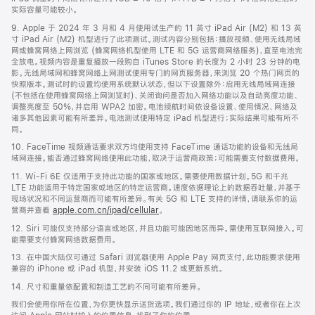
实际容量可能较小。
9. Apple 于 2024 年 3 月和 4 月使用试生产的 11 英寸 iPad Air (M2) 和 13 英
寸 iPad Air (M2) 机型进行了此项测试。测试内容分别包括：播放视频、使用无线局域
网或蜂窝网络上网浏览 (蜂窝网络机型使用 LTE 和 5G 运营商网络服务)，直至电池完
全放电。视频内容是重复播放一段购自 iTunes Store 的长度为 2 小时 23 分钟的电
影。无线局域网和蜂窝网络上网测试使用专门的网页服务器，来浏览 20 个热门网页的
快照版本。测试时的设置均使用系统默认状态，但以下设置除外：启用无线局域网连接
(不包括在使用蜂窝网络上网浏览时)、关闭询问是否加入网络功能以及自动亮度功能、
调整亮度至 50%，并启用 WPA2 加密。电池续航时间依设备设置、使用情况、网络及
诸多其他因素可能有所差异。电池测试使用特定 iPad 机型进行；实际结果可能有所不
同。
10. FaceTime 视频通话要求双方均使用支持 FaceTime 通话功能的设备和无线局
域网连接。能否通过蜂窝网络使用此功能，取决于运营商政策；可能需要支付数据费用。
11. Wi-Fi 6E 仅适用于支持此功能的国家或地区。需要使用数据计划。5G 和千兆
LTE 功能适用于特定国家或地区的特定运营商。速度依据理论上的数据吞吐量，并基于
现场状况和不同运营商而可能有所差异。有关 5G 和 LTE 支持的详情，请联系你的运
营商并查看
apple.com.cn/ipad/cellular
。
12. Siri 可能仅支持部分语言或地区，并且功能可能因地区而异。需使用互联网接入。可
能需要支付蜂窝网络数据费用。
13. 在中国大陆仅可通过 Safari 浏览器使用 Apple Pay 网页支付，此功能要求使用
兼容的 iPhone 或 iPad 机型，并安装 iOS 11.2 或更新系统。
14. 尺寸和重量依配置和制造工艺的不同可能有所差异。
我们会使用你所在位置，为你更快显示送货选项。我们通过你的 IP 地址，或者你在上次