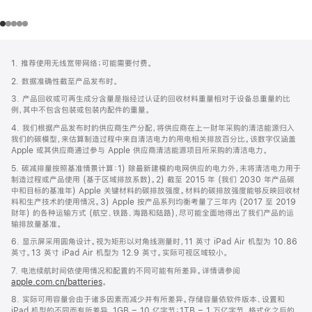
网
脚
1. 推荐使用无线宽带网络；可能需要付费。
注
页
2. 数据准确性截至产品发布时。
页
3. 产品回收或可再生成分含量是指经过认证的回收材料重量相对于设备总重量的比
脚
例，其中不包含包装或包装内配件的重量。
4. 我们根据产品发布时的供应商生产分配，将供应商在上一财年采购的清洁能源归入
我们的碳模型，来估算制造过程中来自清洁电力的用电相关排放百分比。该数字仅涵盖
Apple 或其供应商通过参与 Apple 供应商清洁能源项目所采购的清洁电力。
5. 碳减排量按照基准情景计算：1) 除最新建模的电网供应的电力外，未将清洁电力用于
制造过程或产品使用 (基于区域排放系数)。2) 截至 2015 年 (我们 2030 年产品碳
中和目标的基准年) Apple 关键材料的碳排放强度。材料的碳排放强度能够反映回收材
料和生产技术的使用情况。3) Apple 按产品系列均衡考量了三年内 (2017 至 2019
财年) 的各种运输方式 (航空、铁路、海路和陆路)，尽可能全面地得出了我们产品的运
输排放量基准。
6. 显示屏采用圆角设计。视为矩形以对角线测量时，11 英寸 iPad Air 机型为 10.86
英寸。13 英寸 iPad Air 机型为 12.9 英寸。实际可视区域较小。
7. 电池续航时间依使用情况和配置的不同可能有所差异。详情请参阅
apple.com.cn/batteries
。
8. 实际可用容量会由于诸多因素而减少并有所差异。存储容量依软件版本、设置和
iPad 机型的不同而有所差异。1GB = 10 亿字节；1TB = 1 万亿字节。格式化之后的