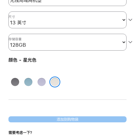
分
期
付
尺寸
款
选
项)
存储容量
颜色 - 星光色
深
蓝
紫
空
色
色
星光色
灰
色
添加到购物袋
需要考虑一下？