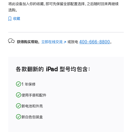
将此设备加入你的收藏，即可先保留全部配置选择，之后随时回来再继续
选购。
收藏
获得购买帮助，
立即在线交流
(在
或致电
400-666-8800
。
新
窗
口
中
各款翻新的 iPad 型号均包含：
打
开)
1 年保修
使用手册和配件
新电池和外壳
新白色包装盒