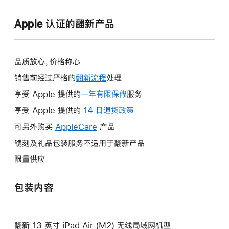
Apple 认证的翻新产品
品质放心，价格称心
销售前经过严格的
翻新流程
处理
享受 Apple 提供的
一年有限保修
此
服务
操
享受 Apple 提供的
14 日退货政策
此
作
操
可另外购买
AppleCare
此
产品
将
作
操
镌刻及礼品包装服务不适用于翻新产品
打
将
作
开
限量供应
打
将
新
开
打
的
包装内容
新
开
窗
的
新
口。
窗
的
口。
翻新 13 英寸 iPad Air (M2) 无线局域网机型
窗