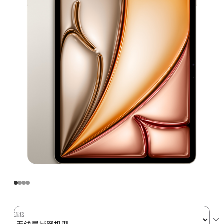
Air
(M2)
无
线
局
域
网
机
型
128GB
-
星
光
色
starlight
128gb
的
连接