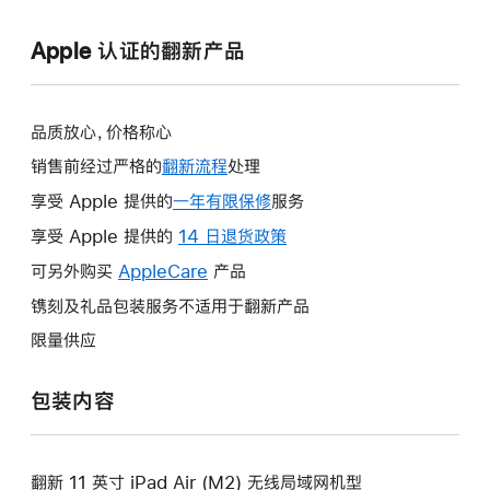
Apple 认证的翻新产品
品质放心，价格称心
销售前经过严格的
翻新流程
处理
享受 Apple 提供的
一年有限保修
此
服务
操
享受 Apple 提供的
14 日退货政策
此
作
操
可另外购买
AppleCare
此
产品
将
作
操
镌刻及礼品包装服务不适用于翻新产品
打
将
作
开
限量供应
打
将
新
开
打
的
包装内容
新
开
窗
的
新
口。
窗
的
口。
翻新 11 英寸 iPad Air (M2) 无线局域网机型
窗