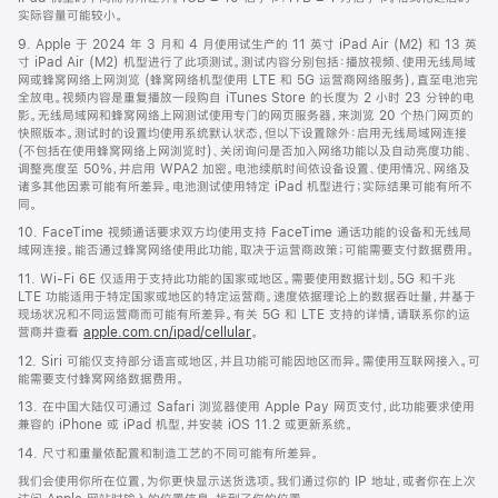
实际容量可能较小。
9. Apple 于 2024 年 3 月和 4 月使用试生产的 11 英寸 iPad Air (M2) 和 13 英
寸 iPad Air (M2) 机型进行了此项测试。测试内容分别包括：播放视频、使用无线局域
网或蜂窝网络上网浏览 (蜂窝网络机型使用 LTE 和 5G 运营商网络服务)，直至电池完
全放电。视频内容是重复播放一段购自 iTunes Store 的长度为 2 小时 23 分钟的电
影。无线局域网和蜂窝网络上网测试使用专门的网页服务器，来浏览 20 个热门网页的
快照版本。测试时的设置均使用系统默认状态，但以下设置除外：启用无线局域网连接
(不包括在使用蜂窝网络上网浏览时)、关闭询问是否加入网络功能以及自动亮度功能、
调整亮度至 50%，并启用 WPA2 加密。电池续航时间依设备设置、使用情况、网络及
诸多其他因素可能有所差异。电池测试使用特定 iPad 机型进行；实际结果可能有所不
同。
10. FaceTime 视频通话要求双方均使用支持 FaceTime 通话功能的设备和无线局
域网连接。能否通过蜂窝网络使用此功能，取决于运营商政策；可能需要支付数据费用。
11. Wi-Fi 6E 仅适用于支持此功能的国家或地区。需要使用数据计划。5G 和千兆
LTE 功能适用于特定国家或地区的特定运营商。速度依据理论上的数据吞吐量，并基于
现场状况和不同运营商而可能有所差异。有关 5G 和 LTE 支持的详情，请联系你的运
营商并查看
apple.com.cn/ipad/cellular
。
12. Siri 可能仅支持部分语言或地区，并且功能可能因地区而异。需使用互联网接入。可
能需要支付蜂窝网络数据费用。
13. 在中国大陆仅可通过 Safari 浏览器使用 Apple Pay 网页支付，此功能要求使用
兼容的 iPhone 或 iPad 机型，并安装 iOS 11.2 或更新系统。
14. 尺寸和重量依配置和制造工艺的不同可能有所差异。
我们会使用你所在位置，为你更快显示送货选项。我们通过你的 IP 地址，或者你在上次