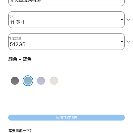
期
付
款
尺寸
选
项)
存储容量
颜色 - 蓝色
深
紫
星
空
色
光
蓝色
灰
色
色
添加到购物袋
需要考虑一下？