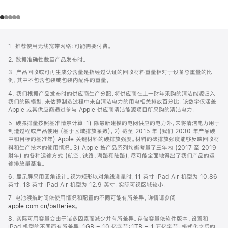
网
脚
1. 推荐使用无线宽带网络；可能需要付费。
注
页
2. 数据准确性截至产品发布时。
页
3. 产品回收或可再生成分含量是指经过认证的回收材料重量相对于设备总重量的比
脚
例，其中不包含包装或包装内配件的重量。
4. 我们根据产品发布时的供应商生产分配，将供应商在上一财年采购的清洁能源归入
我们的碳模型，来估算制造过程中来自清洁电力的用电相关排放百分比。该数字仅涵盖
Apple 或其供应商通过参与 Apple 供应商清洁能源项目所采购的清洁电力。
5. 碳减排量按照基准情景计算：1) 除最新建模的电网供应的电力外，未将清洁电力用于
制造过程或产品使用 (基于区域排放系数)。2) 截至 2015 年 (我们 2030 年产品碳
中和目标的基准年) Apple 关键材料的碳排放强度。材料的碳排放强度能够反映回收材
料和生产技术的使用情况。3) Apple 按产品系列均衡考量了三年内 (2017 至 2019
财年) 的各种运输方式 (航空、铁路、海路和陆路)，尽可能全面地得出了我们产品的运
输排放量基准。
6. 显示屏采用圆角设计。视为矩形以对角线测量时，11 英寸 iPad Air 机型为 10.86
英寸。13 英寸 iPad Air 机型为 12.9 英寸。实际可视区域较小。
7. 电池续航时间依使用情况和配置的不同可能有所差异。详情请参阅
apple.com.cn/batteries
。
8. 实际可用容量会由于诸多因素而减少并有所差异。存储容量依软件版本、设置和
iPad 机型的不同而有所差异。1GB = 10 亿字节；1TB = 1 万亿字节。格式化之后的