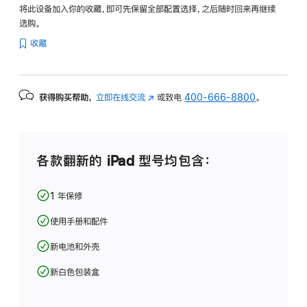
将此设备加入你的收藏，即可先保留全部配置选择，之后随时回来再继续
选购。
收藏
获得购买帮助，
立即在线交流
(在
或致电
400-666-8800
。
新
窗
口
中
各款翻新的 iPad 型号均包含：
打
开)
1 年保修
使用手册和配件
新电池和外壳
新白色包装盒