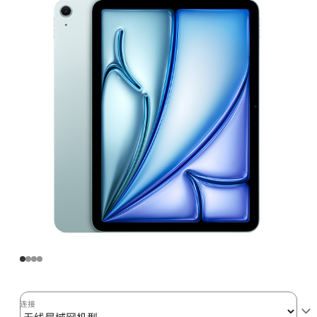
Air
(M2)
无
线
局
域
网
机
型
512GB
-
蓝
色
blue
512gb
的
分
连接