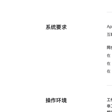
系统要求
A
互
同
在 
在 
在
操作环境
工
非