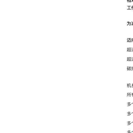
相
工
为
迈向
超
超
碳
机
所
多
多
多
多