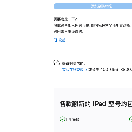
的
添加到购物袋
分
期
需要考虑一下？
将此设备加入你的收藏，即可先保留全部配置选择
付
时回来再继续选购。
款
收藏
选
项)
获得购买帮助，
立即在线交流
(在
或致电
400-666-8800
新
窗
口
中
打
各款翻新的 iPad 型号均
开)
1 年保修