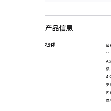
产品信息
概述
最
11
Ap
横向
4
支持
内
抗