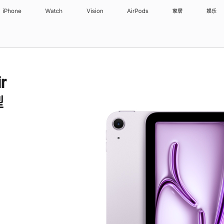
iPhone
Watch
Vision
AirPods
家居
娱乐
r
型