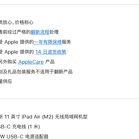
质放心，价格称心
售前经过严格的
翻新流程
处理
受 Apple 提供的
一年有限保修
此
服务
操
受 Apple 提供的
14 日退货政策
此
作
操
另外购买
AppleCare
此
产品
将
作
操
刻及礼品包装服务不适用于翻新产品
打
将
作
开
量供应
打
将
新
开
打
的
新
开
窗
的
新
口。
窗
的
 11 英寸 iPad Air (M2) 无线局域网机型
口。
窗
B-C 充电线 (1 米)
口。
0W USB-C 电源适配器