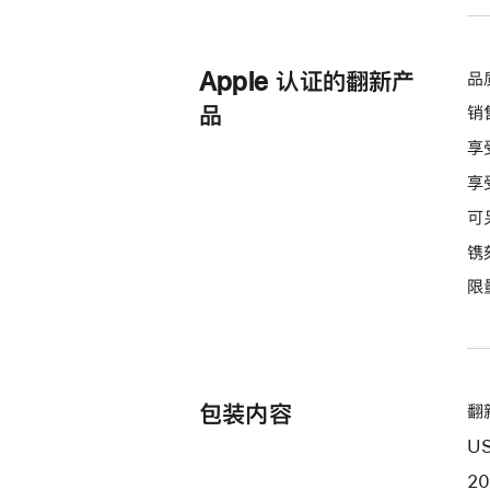
Apple 认证的翻新产
品
品
销
享
享
可
镌
限
包装内容
翻新
US
2