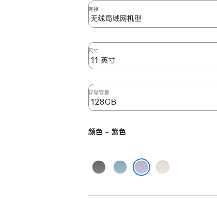
英
连接
寸
iPad
Air
尺寸
(M2)
无
线
局
存储容量
域
网
机
颜色 - 紫色
型
128GB
-
深
蓝
星
紫
空
色
光
紫色
色
灰
色
purple
色
128gb