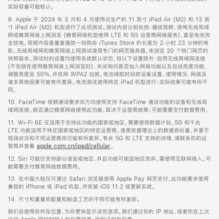
实际容量可能较小。
9. Apple 于 2024 年 3 月和 4 月使用试生产的 11 英寸 iPad Air (M2) 和 13 英
寸 iPad Air (M2) 机型进行了此项测试。测试内容分别包括：播放视频、使用无线局域
网或蜂窝网络上网浏览 (蜂窝网络机型使用 LTE 和 5G 运营商网络服务)，直至电池完
全放电。视频内容是重复播放一段购自 iTunes Store 的长度为 2 小时 23 分钟的电
影。无线局域网和蜂窝网络上网测试使用专门的网页服务器，来浏览 20 个热门网页的
快照版本。测试时的设置均使用系统默认状态，但以下设置除外：启用无线局域网连接
(不包括在使用蜂窝网络上网浏览时)、关闭询问是否加入网络功能以及自动亮度功能、
调整亮度至 50%，并启用 WPA2 加密。电池续航时间依设备设置、使用情况、网络及
诸多其他因素可能有所差异。电池测试使用特定 iPad 机型进行；实际结果可能有所不
同。
10. FaceTime 视频通话要求双方均使用支持 FaceTime 通话功能的设备和无线局
域网连接。能否通过蜂窝网络使用此功能，取决于运营商政策；可能需要支付数据费用。
11. Wi-Fi 6E 仅适用于支持此功能的国家或地区。需要使用数据计划。5G 和千兆
LTE 功能适用于特定国家或地区的特定运营商。速度依据理论上的数据吞吐量，并基于
现场状况和不同运营商而可能有所差异。有关 5G 和 LTE 支持的详情，请联系你的运
营商并查看
apple.com.cn/ipad/cellular
。
12. Siri 可能仅支持部分语言或地区，并且功能可能因地区而异。需使用互联网接入。可
能需要支付蜂窝网络数据费用。
13. 在中国大陆仅可通过 Safari 浏览器使用 Apple Pay 网页支付，此功能要求使用
兼容的 iPhone 或 iPad 机型，并安装 iOS 11.2 或更新系统。
14. 尺寸和重量依配置和制造工艺的不同可能有所差异。
我们会使用你所在位置，为你更快显示送货选项。我们通过你的 IP 地址，或者你在上次