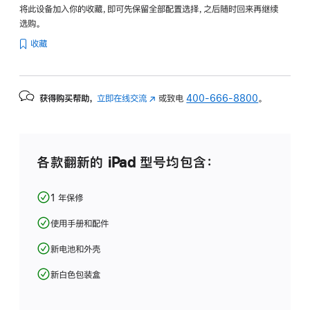
将此设备加入你的收藏，即可先保留全部配置选择，之后随时回来再继续
选购。
收藏
获得购买帮助，
立即在线交流
(在
或致电
400-666-8800
。
新
窗
口
中
各款翻新的 iPad 型号均包含：
打
开)
1 年保修
使用手册和配件
新电池和外壳
新白色包装盒