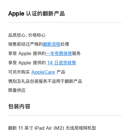
Apple 认证的翻新产品
品质放心，价格称心
销售前经过严格的
翻新流程
处理
享受 Apple 提供的
一年有限保修
此
服务
操
享受 Apple 提供的
14 日退货政策
此
作
操
可另外购买
AppleCare
此
产品
将
作
操
镌刻及礼品包装服务不适用于翻新产品
打
将
作
开
限量供应
打
将
新
开
打
的
包装内容
新
开
窗
的
新
口。
窗
的
口。
翻新 11 英寸 iPad Air (M2) 无线局域网机型
窗