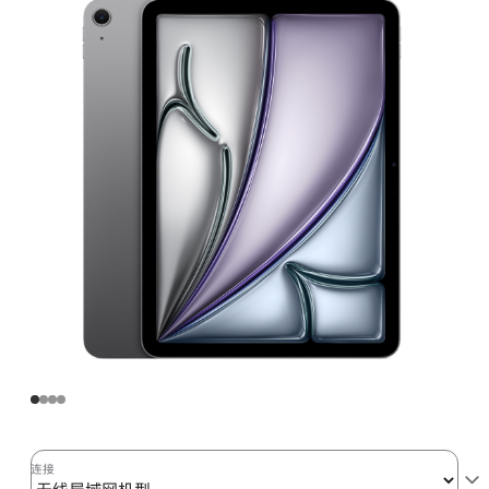
Air
(M2)
无
线
局
域
网
机
型
128GB
-
深
空
灰
色
space_gray
128gb
连接