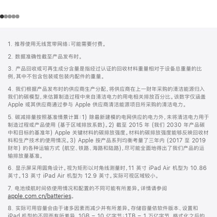
网
脚
1. 推荐使用无线宽带网络；可能需要付费。
注
页
2. 数据准确性截至产品发布时。
页
3. 产品回收或可再生成分含量是指经过认证的回收材料重量相对于设备总重量的比
脚
例，其中不包含包装或包装内配件的重量。
4. 我们根据产品发布时的供应商生产分配，将供应商在上一财年采购的清洁能源归入
我们的碳模型，来估算制造过程中来自清洁电力的用电相关排放百分比。该数字仅涵盖
Apple 或其供应商通过参与 Apple 供应商清洁能源项目所采购的清洁电力。
5. 碳减排量按照基准情景计算：1) 除最新建模的电网供应的电力外，未将清洁电力用于
制造过程或产品使用 (基于区域排放系数)。2) 截至 2015 年 (我们 2030 年产品碳
中和目标的基准年) Apple 关键材料的碳排放强度。材料的碳排放强度能够反映回收材
料和生产技术的使用情况。3) Apple 按产品系列均衡考量了三年内 (2017 至 2019
财年) 的各种运输方式 (航空、铁路、海路和陆路)，尽可能全面地得出了我们产品的运
输排放量基准。
6. 显示屏采用圆角设计。视为矩形以对角线测量时，11 英寸 iPad Air 机型为 10.86
英寸。13 英寸 iPad Air 机型为 12.9 英寸。实际可视区域较小。
7. 电池续航时间依使用情况和配置的不同可能有所差异。详情请参阅
apple.com.cn/batteries
。
8. 实际可用容量会由于诸多因素而减少并有所差异。存储容量依软件版本、设置和
iPad 机型的不同而有所差异。1GB = 10 亿字节；1TB = 1 万亿字节。格式化之后的