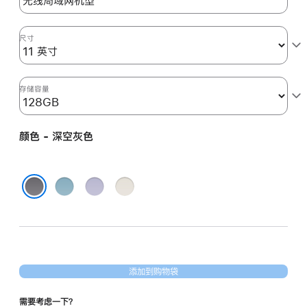
的
分
期
尺寸
付
款
选
存储容量
项)
颜色 - 深空灰色
蓝
紫
星
色
色
光
深空灰色
色
添加到购物袋
需要考虑一下？