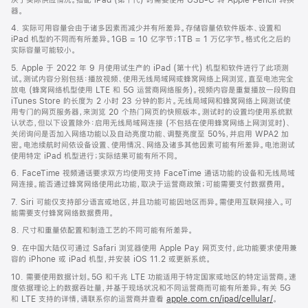
器。
4. 实际可用容量会由于诸多因素而减少并有所差异。存储容量依软件版本、设置和
iPad 机型的不同而有所差异。1GB = 10 亿字节；1TB = 1 万亿字节。格式化之后的
实际容量可能较小。
5. Apple 于 2022 年 9 月使用试生产的 iPad (第十代) 机型和软件进行了此项测
试。测试内容分别包括：播放视频、使用无线局域网或蜂窝网络上网浏览，直至电池完全
放电 (蜂窝网络机型使用 LTE 和 5G 运营商网络服务)。视频内容是重复播放一段购自
iTunes Store 的长度为 2 小时 23 分钟的影片。无线局域网和蜂窝网络上网测试使
用专门的网页服务器，来浏览 20 个热门网页的快照版本。测试时的设置均使用系统默
认状态，但以下设置除外：启用无线局域网连接 (不包括在使用蜂窝网络上网浏览时)、
关闭询问是否加入网络功能以及自动亮度功能、调整亮度至 50%，并启用 WPA2 加
密。电池续航时间依设备设置、使用情况、网络及诸多其他因素可能有所差异。电池测试
使用特定 iPad 机型进行；实际结果可能有所不同。
6. FaceTime 视频通话要求双方均使用支持 FaceTime 通话功能的设备和无线局域
网连接。能否通过蜂窝网络使用此功能，取决于运营商政策；可能需要支付数据费用。
7. Siri 可能仅支持部分语言或地区，并且功能可能因地区而异。需使用互联网接入。可
能需要支付蜂窝网络数据费用。
8. 尺寸和重量依配置和制造工艺的不同可能有所差异。
9. 在中国大陆仅可通过 Safari 浏览器使用 Apple Pay 网页支付，此功能要求使用兼
容的 iPhone 或 iPad 机型，并安装 iOS 11.2 或更新系统。
10. 需要使用数据计划。5G 和千兆 LTE 功能适用于特定国家或地区的特定运营商。速
度依据理论上的数据吞吐量，并基于现场状况和不同运营商而可能有所差异。有关 5G
和 LTE 支持的详情，请联系你的运营商并查看
apple.com.cn/ipad/cellular/
。