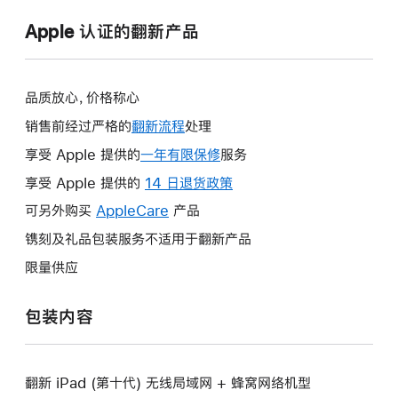
Apple 认证的翻新产品
品质放心，价格称心
销售前经过严格的
翻新流程
处理
享受 Apple 提供的
一年有限保修
此
服务
操
享受 Apple 提供的
14 日退货政策
此
作
操
可另外购买
AppleCare
此
产品
将
作
操
镌刻及礼品包装服务不适用于翻新产品
打
将
作
开
限量供应
打
将
新
开
打
的
包装内容
新
开
窗
的
新
口。
窗
的
口。
翻新 iPad (第十代) 无线局域网 + 蜂窝网络机型
窗