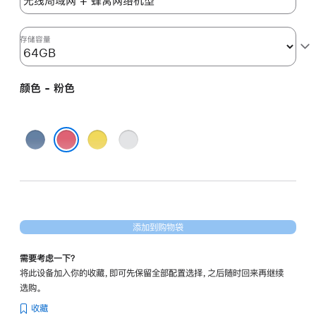
64gb
的
分
存储容量
期
付
颜色 - 粉色
款
选
项)
蓝
黄
银
色
色
色
粉色
添加到购物袋
需要考虑一下？
将此设备加入你的收藏，即可先保留全部配置选择，之后随时回来再继续
选购。
收藏