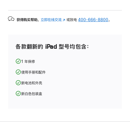
获得购买帮助，
立即在线交流
(在
或致电
400-666-8800
。
新
窗
口
中
各款翻新的 iPad 型号均包含：
打
开)
1 年保修
使用手册和配件
新电池和外壳
新白色包装盒