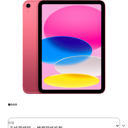
域
网
+
蜂
窝
网
络
机
型
64GB
-
粉
色
(第
十
代)
pink
连接