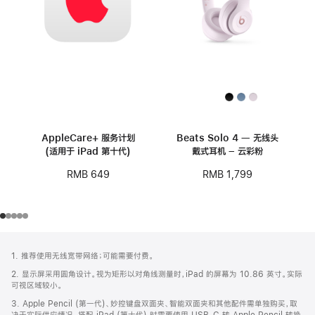
AppleCare+ 服务计划
Beats Solo 4 — 无线头
(适用于 iPad 第十代)
戴式耳机 – 云彩粉
RMB 649
RMB 1,799
网
脚
1. 推荐使用无线宽带网络；可能需要付费。
注
页
2. 显示屏采用圆角设计。视为矩形以对角线测量时，iPad 的屏幕为 10.86 英寸。实际
页
可视区域较小。
脚
3. Apple Pencil (第一代)、妙控键盘双面夹、智能双面夹和其他配件需单独购买，取
决于实际供应情况。搭配 iPad (第十代) 时需要使用 USB-C 转 Apple Pencil 转换