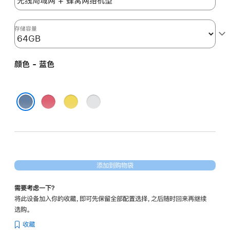
64gb
的
分
存储容量
期
付
颜色 - 蓝色
款
选
项)
粉
黄
银
色
色
色
蓝色
添加到购物袋
需要考虑一下？
将此设备加入你的收藏，即可先保留全部配置选择，之后随时回来再继续
选购。
收藏