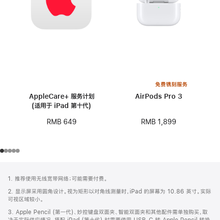
免费镌刻服务
AppleCare+ 服务计划
AirPods Pro 3
(适用于 iPad 第十代)
RMB 1,899
RMB 649
网
脚
1. 推荐使用无线宽带网络；可能需要付费。
注
页
2. 显示屏采用圆角设计。视为矩形以对角线测量时，iPad 的屏幕为 10.86 英寸。实际
页
可视区域较小。
脚
3. Apple Pencil (第一代)、妙控键盘双面夹、智能双面夹和其他配件需单独购买，取
决于实际供应情况。搭配 iPad (第十代) 时需要使用 USB-C 转 Apple Pencil 转换