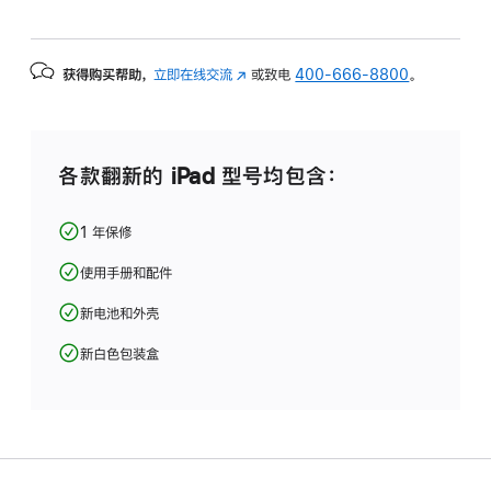
获得购买帮助，
立即在线交流
(在
或致电
400-666-8800
。
新
窗
口
中
各款翻新的 iPad 型号均包含：
打
开)
1 年保修
使用手册和配件
新电池和外壳
新白色包装盒