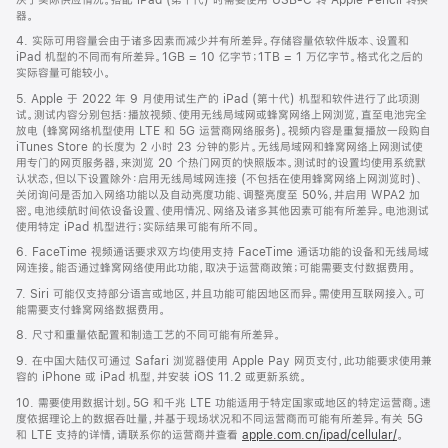
器。
4. 实际可用容量会由于诸多因素而减少并有所差异。存储容量依软件版本、设置和
iPad 机型的不同而有所差异。1GB = 10 亿字节；1TB = 1 万亿字节。格式化之后的
实际容量可能较小。
5. Apple 于 2022 年 9 月使用试生产的 iPad (第十代) 机型和软件进行了此项测
试。测试内容分别包括：播放视频、使用无线局域网或蜂窝网络上网浏览，直至电池完全
放电 (蜂窝网络机型使用 LTE 和 5G 运营商网络服务)。视频内容是重复播放一段购自
iTunes Store 的长度为 2 小时 23 分钟的影片。无线局域网和蜂窝网络上网测试使
用专门的网页服务器，来浏览 20 个热门网页的快照版本。测试时的设置均使用系统默
认状态，但以下设置除外：启用无线局域网连接 (不包括在使用蜂窝网络上网浏览时)、
关闭询问是否加入网络功能以及自动亮度功能、调整亮度至 50%，并启用 WPA2 加
密。电池续航时间依设备设置、使用情况、网络及诸多其他因素可能有所差异。电池测试
使用特定 iPad 机型进行；实际结果可能有所不同。
6. FaceTime 视频通话要求双方均使用支持 FaceTime 通话功能的设备和无线局域
网连接。能否通过蜂窝网络使用此功能，取决于运营商政策；可能需要支付数据费用。
7. Siri 可能仅支持部分语言或地区，并且功能可能因地区而异。需使用互联网接入。可
能需要支付蜂窝网络数据费用。
8. 尺寸和重量依配置和制造工艺的不同可能有所差异。
9. 在中国大陆仅可通过 Safari 浏览器使用 Apple Pay 网页支付，此功能要求使用兼
容的 iPhone 或 iPad 机型，并安装 iOS 11.2 或更新系统。
10. 需要使用数据计划。5G 和千兆 LTE 功能适用于特定国家或地区的特定运营商。速
度依据理论上的数据吞吐量，并基于现场状况和不同运营商而可能有所差异。有关 5G
和 LTE 支持的详情，请联系你的运营商并查看
apple.com.cn/ipad/cellular/
。