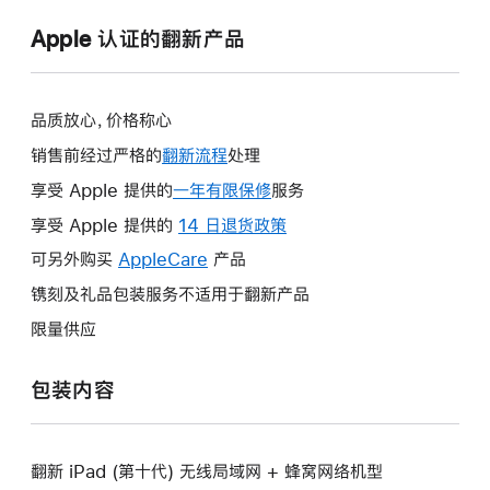
Apple 认证的翻新产品
品质放心，价格称心
销售前经过严格的
翻新流程
处理
享受 Apple 提供的
一年有限保修
此
服务
操
享受 Apple 提供的
14 日退货政策
此
作
操
可另外购买
AppleCare
此
产品
将
作
操
镌刻及礼品包装服务不适用于翻新产品
打
将
作
开
限量供应
打
将
新
开
打
的
包装内容
新
开
窗
的
新
口。
窗
的
口。
翻新 iPad (第十代) 无线局域网 + 蜂窝网络机型
窗