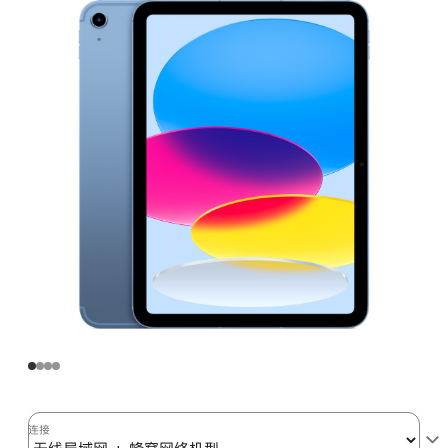
域
网
+
蜂
窝
网
络
机
型
64GB
-
蓝
色
(第
十
代)
blue
连接