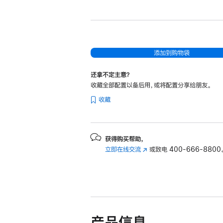
新
Mac
mini
Apple
M4
添加到购物袋
芯
还拿不定主意？
片
收藏全部配置以备后用，或将配置分享给朋友。
(配
收藏
备
10
核
中
获得购买帮助，
立即在线交流
(在
或致电
400-666-8800
央
新
处
窗
理
口
器
中
和
打
开)
10
产品信息