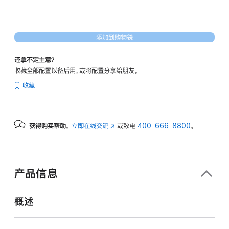
形
处
理
添加到购物袋
器)
-
还拿不定主意？
午
收藏全部配置以备后用，或将配置分享给朋友。
夜
收藏
色
midnight
512gb
获得购买帮助，
立即在线交流
(在
或致电
400-666-8800
。
的
新
分
窗
期
口
付
中
产品信息
打
款
开)
选
概述
项)