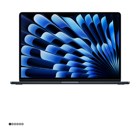
寸
MacBook
Air
Apple
M3
芯
片
(配
备
8 核
中
央
处
理
器
和
10 核
图