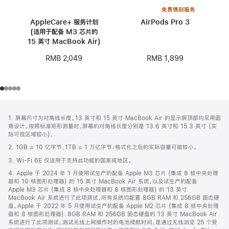
免费镌刻服务
AppleCare+ 服务计划
AirPods Pro 3
(适用于配备 M3 芯片的
15 英寸 MacBook Air)
RMB 1,899
RMB 2,049
网
脚
1. 屏幕尺寸为对角线长度。13 英寸和 15 英寸 MacBook Air 的显示屏顶部均采用圆
注
页
角设计。按照标准矩形测量时，屏幕的对角线长度分别是 13.6 英寸和 15.3 英寸 (实
页
际可视区域较小)。
脚
2. 1GB = 10 亿字节，1TB = 1 万亿字节；格式化之后的实际容量可能较小。
3. Wi-Fi 6E 仅适用于支持此功能的国家或地区。
4. Apple 于 2024 年 1 月使用试生产的配备 Apple M3 芯片 (集成 8 核中央处理
器和 10 核图形处理器) 的 15 英寸 MacBook Air 系统，以及试生产的配备
Apple M3 芯片 (集成 8 核中央处理器和 8 核图形处理器) 的 13 英寸
MacBook Air 系统进行了此项测试，所有系统均配置 8GB RAM 和 256GB 固态硬
盘。Apple 于 2022 年 5 月使用试生产的配备 Apple M2 芯片 (集成 8 核中央处理
器和 8 核图形处理器)、8GB RAM 和 256GB 固态硬盘的 13 英寸 MacBook Air
系统进行了此项测试。测试无线上网操作时的电池续航时间，是通过无线浏览 25 个受