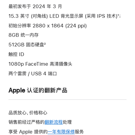
最初发布于 2024 年 3 月
15.3 英寸 (对角线) LED 背光显示屏 (采用 IPS 技术)¹；
初始分辨率 2880 x 1864 (224 ppi)
8GB 统一内存
512GB 固态硬盘²
触控 ID
1080p FaceTime 高清摄像头
两个雷雳 / USB 4 端口
Apple 认证的翻新产品
品质放心，价格称心
销售前经过严格的
翻新流程
处理
享受 Apple 提供的
一年有限保修
此
服务