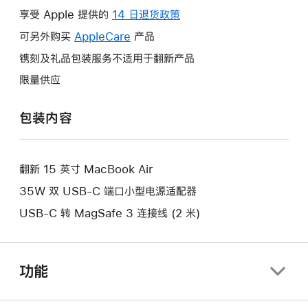
操
享受 Apple 提供的
14 日退货政策
此
作
操
可另外购买
AppleCare
此
产品
将
作
操
镌刻及礼品包装服务不适用于翻新产品
打
将
作
开
限量供应
打
将
新
开
打
的
包装内容
新
开
窗
的
新
口。
窗
的
口。
翻新 15 英寸 MacBook Air
窗
口。
35W 双 USB-C 端口小型电源适配器
USB-C 转 MagSafe 3 连接线 (2 米)
功能