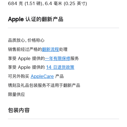
684 克 (1.51 磅)，6.4 毫米 (0.25 英寸)
Apple 认证的翻新产品
品质放心，价格称心
销售前经过严格的
翻新流程
处理
享受 Apple 提供的
一年有限保修
此
服务
操
享受 Apple 提供的
14 日退货政策
此
作
操
可另外购买
AppleCare
此
产品
将
作
操
镌刻及礼品包装服务不适用于翻新产品
打
将
作
开
限量供应
打
将
新
开
打
的
包装内容
新
开
窗
的
新
口。
窗
的