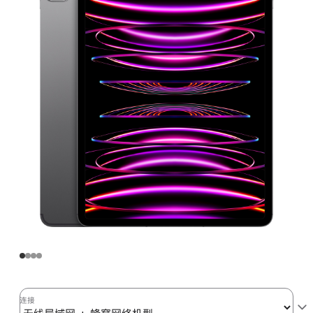
Pro
无
线
局
域
网
+
蜂
窝
网
络
机
型
2TB
深
空
灰
连接