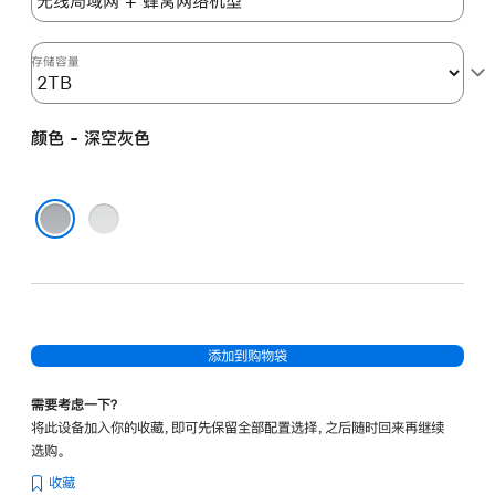
色
(第
六
存储容量
代)
space_gray
颜色 - 深空灰色
2tb
的
分
银
期
色
深空灰色
付
款
选
项)
添加到购物袋
需要考虑一下？
将此设备加入你的收藏，即可先保留全部配置选择，之后随时回来再继续
选购。
收藏