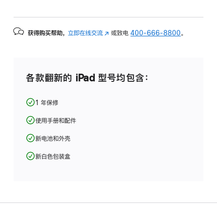
获得购买帮助，
立即在线交流
(在
或致电
400-666-8800
。
新
窗
口
中
各款翻新的 iPad 型号均包含：
打
开)
1 年保修
使用手册和配件
新电池和外壳
新白色包装盒