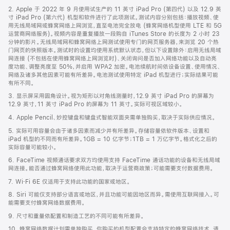
页
2. Apple 于 2022 年 9 月使用试生产的 11 英寸 iPad Pro (第四代) 以及 12.9 英
页
寸 iPad Pro (第六代) 机型和软件进行了此项测试。测试内容分别包括：播放视频、使
脚
用无线局域网或蜂窝网络上网浏览，直至电池完全放电 (蜂窝网络机型使用 LTE 和 5G
运营商网络服务)。视频内容是重复播放一段购自 iTunes Store 的长度为 2 小时 23
分钟的影片。无线局域网和蜂窝网络上网测试使用专门的网页服务器，来浏览 20 个热
门网页的快照版本。测试时的设置均使用系统默认状态，但以下设置除外：启用无线局域
网连接 (不包括在使用蜂窝网络上网浏览时)、关闭询问是否加入网络功能以及自动亮
度功能、调整亮度至 50%，并启用 WPA2 加密。电池续航时间依设备设置、使用情况、
网络及诸多其他因素可能有所差异。电池测试使用特定 iPad 机型进行；实际结果可能
有所不同。
3. 显示屏采用圆角设计。视为矩形以对角线测量时，12.9 英寸 iPad Pro 的屏幕为
12.9 英寸，11 英寸 iPad Pro 的屏幕为 11 英寸。实际可视区域较小。
4. Apple Pencil、妙控键盘和键盘式智能双面夹需单独购买，取决于实际供应情况。
5. 实际可用容量会由于诸多因素而减少并有所差异。存储容量依软件版本、设置和
iPad 机型的不同而有所差异。1GB = 10 亿字节；1TB = 1 万亿字节。格式化之后的
实际容量可能较小。
6. FaceTime 视频通话要求双方均使用支持 FaceTime 通话功能的设备和无线局域
网连接。能否通过蜂窝网络使用此功能，取决于运营商政策；可能需要支付数据费用。
7. Wi‑Fi 6E 仅适用于支持此功能的国家或地区。
8. Siri 可能仅支持部分语言或地区，并且功能可能因地区而异。需使用互联网接入。可
能需要支付蜂窝网络数据费用。
9. 尺寸和重量依配置和制造工艺的不同可能有所差异。
10. 蜂窝网络数据计划需单独购买。你购买的机型配置会支持特定的蜂窝网络技术。请