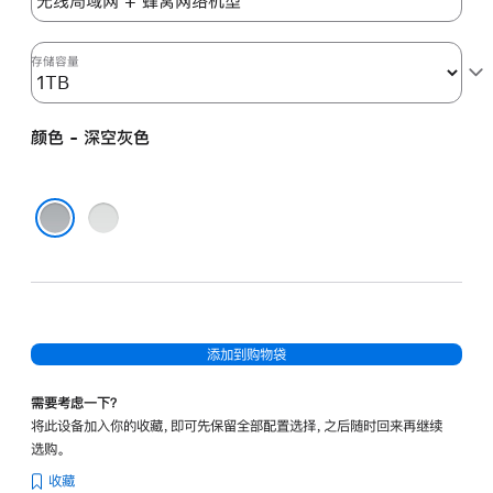
色
(第
六
存储容量
代)
space_gray
颜色 - 深空灰色
1tb
的
分
银
期
色
深空灰色
付
款
选
项)
添加到购物袋
需要考虑一下？
将此设备加入你的收藏，即可先保留全部配置选择，之后随时回来再继续
选购。
收藏