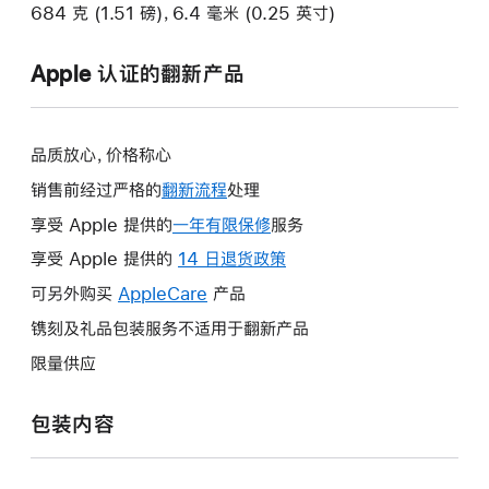
684 克 (1.51 磅)，6.4 毫米 (0.25 英寸)
Apple 认证的翻新产品
品质放心，价格称心
销售前经过严格的
翻新流程
处理
享受 Apple 提供的
一年有限保修
此
服务
操
享受 Apple 提供的
14 日退货政策
此
作
操
可另外购买
AppleCare
此
产品
将
作
操
镌刻及礼品包装服务不适用于翻新产品
打
将
作
开
限量供应
打
将
新
开
打
的
包装内容
新
开
窗
的
新
口。
窗
的