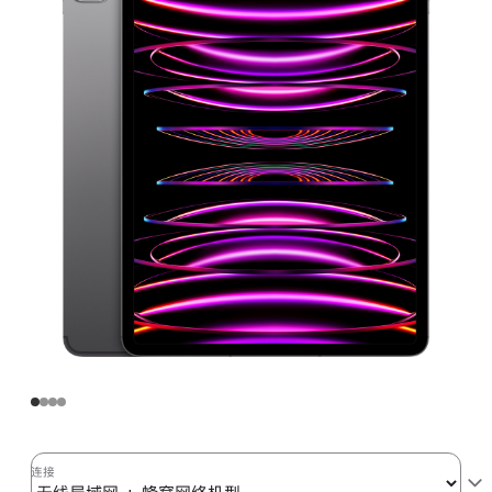
Pro
无
线
局
域
网
+
蜂
窝
网
络
机
型
1TB
深
空
灰
连接