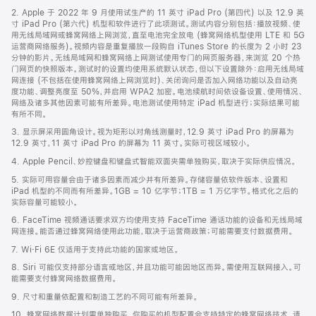
页
2. Apple 于 2022 年 9 月使用试生产的 11 英寸 iPad Pro (第四代) 以及 12.9 英
页
寸 iPad Pro (第六代) 机型和软件进行了此项测试。测试内容分别包括：播放视频、使
脚
用无线局域网或蜂窝网络上网浏览，直至电池完全放电 (蜂窝网络机型使用 LTE 和 5G
运营商网络服务)。视频内容是重复播放一段购自 iTunes Store 的长度为 2 小时 23
分钟的影片。无线局域网和蜂窝网络上网测试使用专门的网页服务器，来浏览 20 个热
门网页的快照版本。测试时的设置均使用系统默认状态，但以下设置除外：启用无线局域
网连接 (不包括在使用蜂窝网络上网浏览时)、关闭询问是否加入网络功能以及自动亮
度功能、调整亮度至 50%，并启用 WPA2 加密。电池续航时间依设备设置、使用情况、
网络及诸多其他因素可能有所差异。电池测试使用特定 iPad 机型进行；实际结果可能
有所不同。
3. 显示屏采用圆角设计。视为矩形以对角线测量时，12.9 英寸 iPad Pro 的屏幕为
12.9 英寸，11 英寸 iPad Pro 的屏幕为 11 英寸。实际可视区域较小。
4. Apple Pencil、妙控键盘和键盘式智能双面夹需单独购买，取决于实际供应情况。
5. 实际可用容量会由于诸多因素而减少并有所差异。存储容量依软件版本、设置和
iPad 机型的不同而有所差异。1GB = 10 亿字节；1TB = 1 万亿字节。格式化之后的
实际容量可能较小。
6. FaceTime 视频通话要求双方均使用支持 FaceTime 通话功能的设备和无线局域
网连接。能否通过蜂窝网络使用此功能，取决于运营商政策；可能需要支付数据费用。
7. Wi‑Fi 6E 仅适用于支持此功能的国家或地区。
8. Siri 可能仅支持部分语言或地区，并且功能可能因地区而异。需使用互联网接入。可
能需要支付蜂窝网络数据费用。
9. 尺寸和重量依配置和制造工艺的不同可能有所差异。
10. 蜂窝网络数据计划需单独购买。你购买的机型配置会支持特定的蜂窝网络技术。请