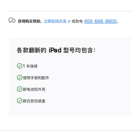
获得购买帮助，
立即在线交流
(在
或致电
400-666-8800
。
新
窗
口
中
各款翻新的 iPad 型号均包含：
打
开)
1 年保修
使用手册和配件
新电池和外壳
新白色包装盒