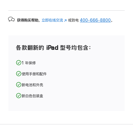
获得购买帮助，
立即在线交流
(在
或致电
400-666-8800
。
新
窗
口
中
各款翻新的 iPad 型号均包含：
打
开)
1 年保修
使用手册和配件
新电池和外壳
新白色包装盒