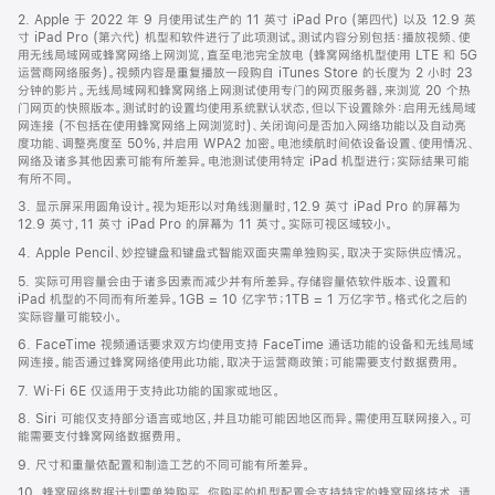
页
2. Apple 于 2022 年 9 月使用试生产的 11 英寸 iPad Pro (第四代) 以及 12.9 英
页
寸 iPad Pro (第六代) 机型和软件进行了此项测试。测试内容分别包括：播放视频、使
脚
用无线局域网或蜂窝网络上网浏览，直至电池完全放电 (蜂窝网络机型使用 LTE 和 5G
运营商网络服务)。视频内容是重复播放一段购自 iTunes Store 的长度为 2 小时 23
分钟的影片。无线局域网和蜂窝网络上网测试使用专门的网页服务器，来浏览 20 个热
门网页的快照版本。测试时的设置均使用系统默认状态，但以下设置除外：启用无线局域
网连接 (不包括在使用蜂窝网络上网浏览时)、关闭询问是否加入网络功能以及自动亮
度功能、调整亮度至 50%，并启用 WPA2 加密。电池续航时间依设备设置、使用情况、
网络及诸多其他因素可能有所差异。电池测试使用特定 iPad 机型进行；实际结果可能
有所不同。
3. 显示屏采用圆角设计。视为矩形以对角线测量时，12.9 英寸 iPad Pro 的屏幕为
12.9 英寸，11 英寸 iPad Pro 的屏幕为 11 英寸。实际可视区域较小。
4. Apple Pencil、妙控键盘和键盘式智能双面夹需单独购买，取决于实际供应情况。
5. 实际可用容量会由于诸多因素而减少并有所差异。存储容量依软件版本、设置和
iPad 机型的不同而有所差异。1GB = 10 亿字节；1TB = 1 万亿字节。格式化之后的
实际容量可能较小。
6. FaceTime 视频通话要求双方均使用支持 FaceTime 通话功能的设备和无线局域
网连接。能否通过蜂窝网络使用此功能，取决于运营商政策；可能需要支付数据费用。
7. Wi‑Fi 6E 仅适用于支持此功能的国家或地区。
8. Siri 可能仅支持部分语言或地区，并且功能可能因地区而异。需使用互联网接入。可
能需要支付蜂窝网络数据费用。
9. 尺寸和重量依配置和制造工艺的不同可能有所差异。
10. 蜂窝网络数据计划需单独购买。你购买的机型配置会支持特定的蜂窝网络技术。请