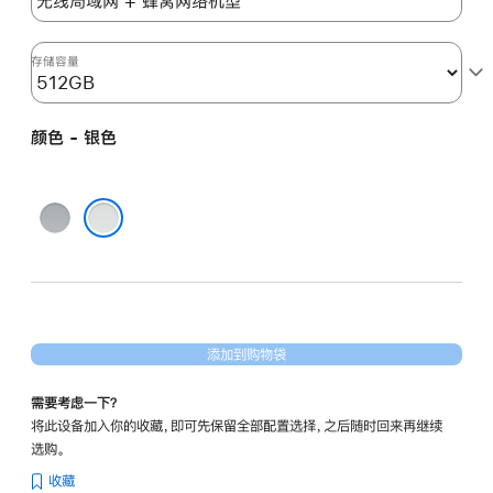
六
代)
silver
存储容量
512gb
的
颜色 - 银色
分
期
付
深
款
空
银色
选
灰
项)
色
添加到购物袋
需要考虑一下？
将此设备加入你的收藏，即可先保留全部配置选择，之后随时回来再继续
选购。
收藏