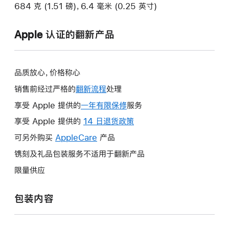
684 克 (1.51 磅)，6.4 毫米 (0.25 英寸)
Apple 认证的翻新产品
品质放心，价格称心
销售前经过严格的
翻新流程
处理
享受 Apple 提供的
一年有限保修
此
服务
操
享受 Apple 提供的
14 日退货政策
此
作
操
可另外购买
AppleCare
此
产品
将
作
操
镌刻及礼品包装服务不适用于翻新产品
打
将
作
开
限量供应
打
将
新
开
打
的
包装内容
新
开
窗
的
新
口。
窗
的