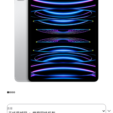
Pro
无
线
局
域
网
+
蜂
窝
网
络
机
型
512GB
银
色
(第
连接