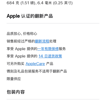
684 克 (1.51 磅)，6.4 毫米 (0.25 英寸)
Apple 认证的翻新产品
品质放心，价格称心
销售前经过严格的
翻新流程
处理
享受 Apple 提供的
一年有限保修
此
服务
操
享受 Apple 提供的
14 日退货政策
此
作
操
可另外购买
AppleCare
此
产品
将
作
操
镌刻及礼品包装服务不适用于翻新产品
打
将
作
开
限量供应
打
将
新
开
打
的
包装内容
新
开
窗
的
新
口。
窗
的