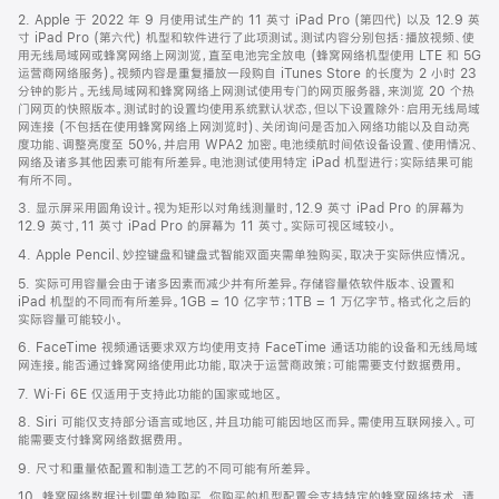
页
2. Apple 于 2022 年 9 月使用试生产的 11 英寸 iPad Pro (第四代) 以及 12.9 英
页
寸 iPad Pro (第六代) 机型和软件进行了此项测试。测试内容分别包括：播放视频、使
脚
用无线局域网或蜂窝网络上网浏览，直至电池完全放电 (蜂窝网络机型使用 LTE 和 5G
运营商网络服务)。视频内容是重复播放一段购自 iTunes Store 的长度为 2 小时 23
分钟的影片。无线局域网和蜂窝网络上网测试使用专门的网页服务器，来浏览 20 个热
门网页的快照版本。测试时的设置均使用系统默认状态，但以下设置除外：启用无线局域
网连接 (不包括在使用蜂窝网络上网浏览时)、关闭询问是否加入网络功能以及自动亮
度功能、调整亮度至 50%，并启用 WPA2 加密。电池续航时间依设备设置、使用情况、
网络及诸多其他因素可能有所差异。电池测试使用特定 iPad 机型进行；实际结果可能
有所不同。
3. 显示屏采用圆角设计。视为矩形以对角线测量时，12.9 英寸 iPad Pro 的屏幕为
12.9 英寸，11 英寸 iPad Pro 的屏幕为 11 英寸。实际可视区域较小。
4. Apple Pencil、妙控键盘和键盘式智能双面夹需单独购买，取决于实际供应情况。
5. 实际可用容量会由于诸多因素而减少并有所差异。存储容量依软件版本、设置和
iPad 机型的不同而有所差异。1GB = 10 亿字节；1TB = 1 万亿字节。格式化之后的
实际容量可能较小。
6. FaceTime 视频通话要求双方均使用支持 FaceTime 通话功能的设备和无线局域
网连接。能否通过蜂窝网络使用此功能，取决于运营商政策；可能需要支付数据费用。
7. Wi‑Fi 6E 仅适用于支持此功能的国家或地区。
8. Siri 可能仅支持部分语言或地区，并且功能可能因地区而异。需使用互联网接入。可
能需要支付蜂窝网络数据费用。
9. 尺寸和重量依配置和制造工艺的不同可能有所差异。
10. 蜂窝网络数据计划需单独购买。你购买的机型配置会支持特定的蜂窝网络技术。请