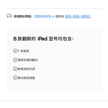
获得购买帮助，
立即在线交流
(在
或致电
400-666-8800
。
新
窗
口
中
各款翻新的 iPad 型号均包含：
打
开)
1 年保修
使用手册和配件
新电池和外壳
新白色包装盒