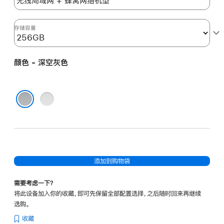
色
(第
六
存储容量
代)
space_gray
颜色 - 深空灰色
256gb
的
分
银
期
色
深空灰色
付
款
选
项)
添加到购物袋
需要考虑一下？
将此设备加入你的收藏，即可先保留全部配置选择，之后随时回来再继续
选购。
收藏