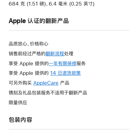
684 克 (1.51 磅)，6.4 毫米 (0.25 英寸)
Apple 认证的翻新产品
品质放心，价格称心
销售前经过严格的
翻新流程
处理
享受 Apple 提供的
一年有限保修
此
服务
操
享受 Apple 提供的
14 日退货政策
此
作
操
可另外购买
AppleCare
此
产品
将
作
操
镌刻及礼品包装服务不适用于翻新产品
打
将
作
开
限量供应
打
将
新
开
打
的
包装内容
新
开
窗
的
新
口。
窗
的