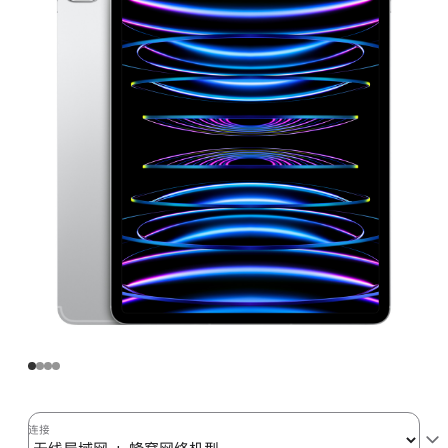
Pro
无
线
局
域
网
+
蜂
窝
网
络
机
型
128GB
银
色
(第
连接