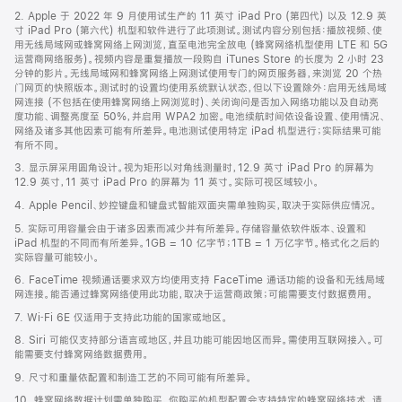
页
2. Apple 于 2022 年 9 月使用试生产的 11 英寸 iPad Pro (第四代) 以及 12.9 英
页
寸 iPad Pro (第六代) 机型和软件进行了此项测试。测试内容分别包括：播放视频、使
脚
用无线局域网或蜂窝网络上网浏览，直至电池完全放电 (蜂窝网络机型使用 LTE 和 5G
运营商网络服务)。视频内容是重复播放一段购自 iTunes Store 的长度为 2 小时 23
分钟的影片。无线局域网和蜂窝网络上网测试使用专门的网页服务器，来浏览 20 个热
门网页的快照版本。测试时的设置均使用系统默认状态，但以下设置除外：启用无线局域
网连接 (不包括在使用蜂窝网络上网浏览时)、关闭询问是否加入网络功能以及自动亮
度功能、调整亮度至 50%，并启用 WPA2 加密。电池续航时间依设备设置、使用情况、
网络及诸多其他因素可能有所差异。电池测试使用特定 iPad 机型进行；实际结果可能
有所不同。
3. 显示屏采用圆角设计。视为矩形以对角线测量时，12.9 英寸 iPad Pro 的屏幕为
12.9 英寸，11 英寸 iPad Pro 的屏幕为 11 英寸。实际可视区域较小。
4. Apple Pencil、妙控键盘和键盘式智能双面夹需单独购买，取决于实际供应情况。
5. 实际可用容量会由于诸多因素而减少并有所差异。存储容量依软件版本、设置和
iPad 机型的不同而有所差异。1GB = 10 亿字节；1TB = 1 万亿字节。格式化之后的
实际容量可能较小。
6. FaceTime 视频通话要求双方均使用支持 FaceTime 通话功能的设备和无线局域
网连接。能否通过蜂窝网络使用此功能，取决于运营商政策；可能需要支付数据费用。
7. Wi‑Fi 6E 仅适用于支持此功能的国家或地区。
8. Siri 可能仅支持部分语言或地区，并且功能可能因地区而异。需使用互联网接入。可
能需要支付蜂窝网络数据费用。
9. 尺寸和重量依配置和制造工艺的不同可能有所差异。
10. 蜂窝网络数据计划需单独购买。你购买的机型配置会支持特定的蜂窝网络技术。请