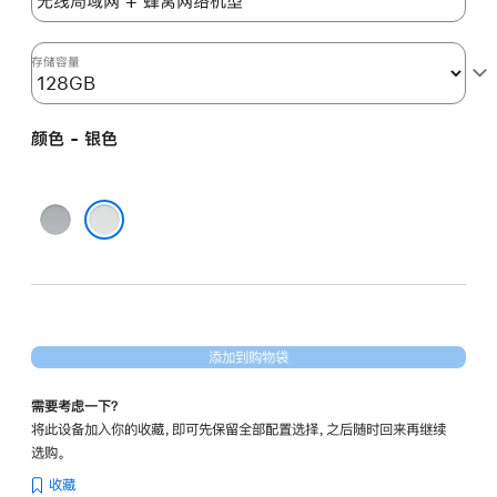
六
代)
silver
存储容量
128gb
的
颜色 - 银色
分
期
付
深
款
空
银色
选
灰
项)
色
添加到购物袋
需要考虑一下？
将此设备加入你的收藏，即可先保留全部配置选择，之后随时回来再继续
选购。
收藏