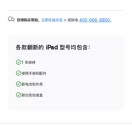
获得购买帮助，
立即在线交流
(在
或致电
400-666-8800
。
新
窗
口
中
各款翻新的 iPad 型号均包含：
打
开)
1 年保修
使用手册和配件
新电池和外壳
新白色包装盒