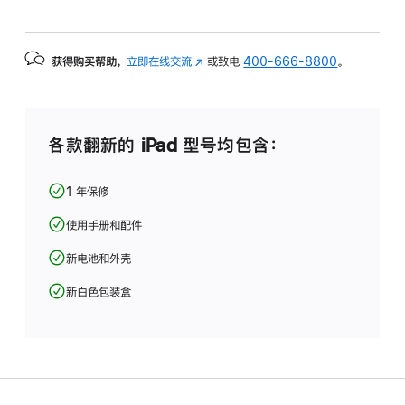
获得购买帮助，
立即在线交流
(在
或致电
400-666-8800
。
新
窗
口
中
各款翻新的 iPad 型号均包含：
打
开)
1 年保修
使用手册和配件
新电池和外壳
新白色包装盒