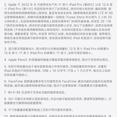
页
2. Apple 于 2022 年 9 月使用试生产的 11 英寸 iPad Pro (第四代) 以及 12.9 英
页
寸 iPad Pro (第六代) 机型和软件进行了此项测试。测试内容分别包括：播放视频、使
脚
用无线局域网或蜂窝网络上网浏览，直至电池完全放电 (蜂窝网络机型使用 LTE 和 5G
运营商网络服务)。视频内容是重复播放一段购自 iTunes Store 的长度为 2 小时 23
分钟的影片。无线局域网和蜂窝网络上网测试使用专门的网页服务器，来浏览 20 个热
门网页的快照版本。测试时的设置均使用系统默认状态，但以下设置除外：启用无线局域
网连接 (不包括在使用蜂窝网络上网浏览时)、关闭询问是否加入网络功能以及自动亮
度功能、调整亮度至 50%，并启用 WPA2 加密。电池续航时间依设备设置、使用情况、
网络及诸多其他因素可能有所差异。电池测试使用特定 iPad 机型进行；实际结果可能
有所不同。
3. 显示屏采用圆角设计。视为矩形以对角线测量时，12.9 英寸 iPad Pro 的屏幕为
12.9 英寸，11 英寸 iPad Pro 的屏幕为 11 英寸。实际可视区域较小。
4. Apple Pencil、妙控键盘和键盘式智能双面夹需单独购买，取决于实际供应情况。
5. 实际可用容量会由于诸多因素而减少并有所差异。存储容量依软件版本、设置和
iPad 机型的不同而有所差异。1GB = 10 亿字节；1TB = 1 万亿字节。格式化之后的
实际容量可能较小。
6. FaceTime 视频通话要求双方均使用支持 FaceTime 通话功能的设备和无线局域
网连接。能否通过蜂窝网络使用此功能，取决于运营商政策；可能需要支付数据费用。
7. Wi‑Fi 6E 仅适用于支持此功能的国家或地区。
8. Siri 可能仅支持部分语言或地区，并且功能可能因地区而异。需使用互联网接入。可
能需要支付蜂窝网络数据费用。
9. 尺寸和重量依配置和制造工艺的不同可能有所差异。
10. 蜂窝网络数据计划需单独购买。你购买的机型配置会支持特定的蜂窝网络技术。请