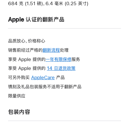
684 克 (1.51 磅)，6.4 毫米 (0.25 英寸)
Apple 认证的翻新产品
品质放心，价格称心
销售前经过严格的
翻新流程
处理
享受 Apple 提供的
一年有限保修
此
服务
操
享受 Apple 提供的
14 日退货政策
此
作
操
可另外购买
AppleCare
此
产品
将
作
操
镌刻及礼品包装服务不适用于翻新产品
打
将
作
开
限量供应
打
将
新
开
打
的
包装内容
新
开
窗
的
新
口。
窗
的