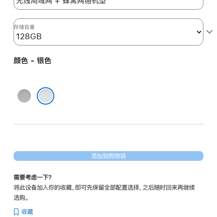
六
代)
silver
存储容量
128gb
的
颜色 - 银色
分
期
付
深
款
空
银色
选
灰
项)
色
添加到购物袋
需要考虑一下？
将此设备加入你的收藏，即可先保留全部配置选择，之后随时回来再继续
选购。
收藏