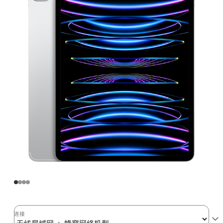
Pro
无
线
局
域
网
+
蜂
窝
网
络
机
型
128GB
银
色
(第
连接