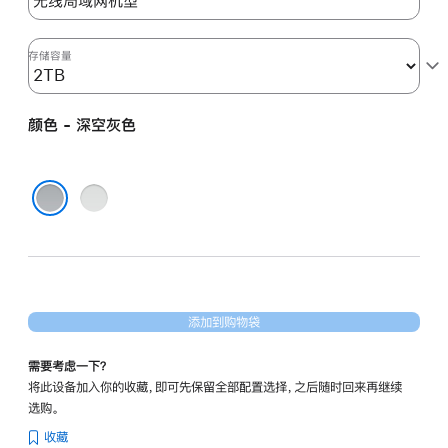
2tb
的
分
存储容量
期
付
颜色 - 深空灰色
款
选
项)
银
色
深空灰色
添加到购物袋
需要考虑一下？
将此设备加入你的收藏，即可先保留全部配置选择，之后随时回来再继续
选购。
收藏