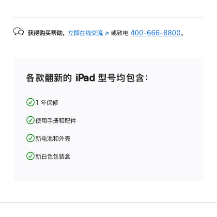
获得购买帮助，
立即在线交流
(在
或致电
400-666-8800
。
新
窗
口
中
各款翻新的 iPad 型号均包含：
打
开)
1 年保修
使用手册和配件
新电池和外壳
新白色包装盒