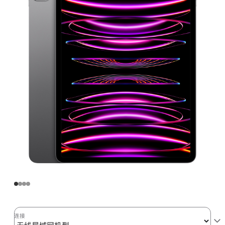
Pro
无
线
局
域
网
机
型
2TB
深
空
灰
色
(第
六
代)
space_gray
连接