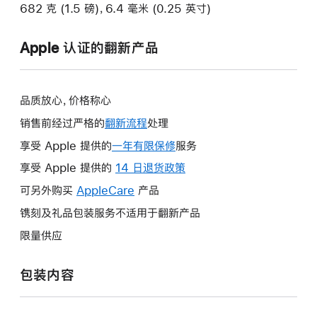
682 克 (1.5 磅)，6.4 毫米 (0.25 英寸)
Apple 认证的翻新产品
品质放心，价格称心
销售前经过严格的
翻新流程
处理
享受 Apple 提供的
一年有限保修
此
服务
操
享受 Apple 提供的
14 日退货政策
此
作
操
可另外购买
AppleCare
此
产品
将
作
操
镌刻及礼品包装服务不适用于翻新产品
打
将
作
开
限量供应
打
将
新
开
打
的
包装内容
新
开
窗
的
新
口。
窗
的