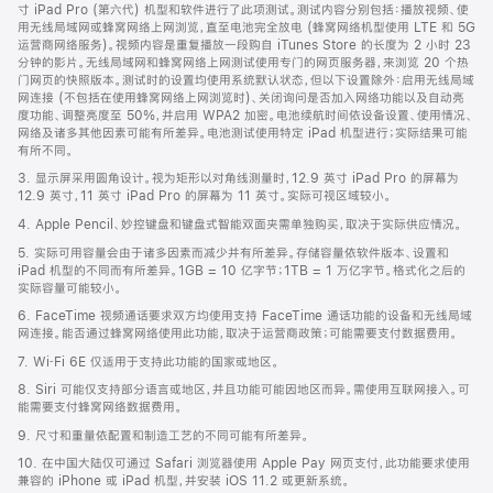
页
寸 iPad Pro (第六代) 机型和软件进行了此项测试。测试内容分别包括：播放视频、使
脚
用无线局域网或蜂窝网络上网浏览，直至电池完全放电 (蜂窝网络机型使用 LTE 和 5G
运营商网络服务)。视频内容是重复播放一段购自 iTunes Store 的长度为 2 小时 23
分钟的影片。无线局域网和蜂窝网络上网测试使用专门的网页服务器，来浏览 20 个热
门网页的快照版本。测试时的设置均使用系统默认状态，但以下设置除外：启用无线局域
网连接 (不包括在使用蜂窝网络上网浏览时)、关闭询问是否加入网络功能以及自动亮
度功能、调整亮度至 50%，并启用 WPA2 加密。电池续航时间依设备设置、使用情况、
网络及诸多其他因素可能有所差异。电池测试使用特定 iPad 机型进行；实际结果可能
有所不同。
3. 显示屏采用圆角设计。视为矩形以对角线测量时，12.9 英寸 iPad Pro 的屏幕为
12.9 英寸，11 英寸 iPad Pro 的屏幕为 11 英寸。实际可视区域较小。
4. Apple Pencil、妙控键盘和键盘式智能双面夹需单独购买，取决于实际供应情况。
5. 实际可用容量会由于诸多因素而减少并有所差异。存储容量依软件版本、设置和
iPad 机型的不同而有所差异。1GB = 10 亿字节；1TB = 1 万亿字节。格式化之后的
实际容量可能较小。
6. FaceTime 视频通话要求双方均使用支持 FaceTime 通话功能的设备和无线局域
网连接。能否通过蜂窝网络使用此功能，取决于运营商政策；可能需要支付数据费用。
7. Wi‑Fi 6E 仅适用于支持此功能的国家或地区。
8. Siri 可能仅支持部分语言或地区，并且功能可能因地区而异。需使用互联网接入。可
能需要支付蜂窝网络数据费用。
9. 尺寸和重量依配置和制造工艺的不同可能有所差异。
10. 在中国大陆仅可通过 Safari 浏览器使用 Apple Pay 网页支付，此功能要求使用
兼容的 iPhone 或 iPad 机型，并安装 iOS 11.2 或更新系统。