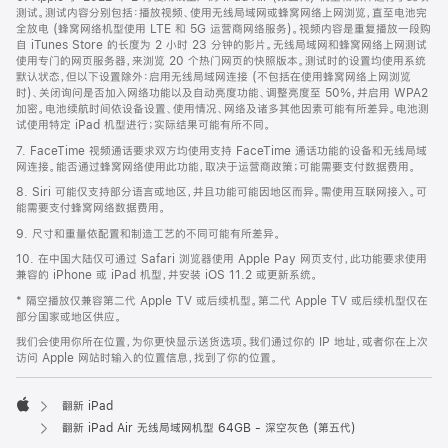
测试。测试内容分别包括：播放视频、使用无线局域网或蜂窝网络上网浏览，直至电池完
全放电 (蜂窝网络机型使用 LTE 和 5G 运营商网络服务)。视频内容是重复播放一段购
自 iTunes Store 的长度为 2 小时 23 分钟的影片。无线局域网和蜂窝网络上网测试
使用专门的网页服务器，来浏览 20 个热门网页的快照版本。测试时的设置均使用系统
默认状态，但以下设置除外：启用无线局域网连接 (不包括在使用蜂窝网络上网浏览
时)、关闭询问是否加入网络功能以及自动亮度功能、调整亮度至 50%，并启用 WPA2
加密。电池续航时间依设备设置、使用情况、网络及诸多其他因素可能有所差异。电池测
试使用特定 iPad 机型进行；实际结果可能有所不同。
7. FaceTime 视频通话要求双方均使用支持 FaceTime 通话功能的设备和无线局域
网连接。能否通过蜂窝网络使用此功能，取决于运营商政策；可能需要支付数据费用。
8. Siri 可能仅支持部分语言或地区，并且功能可能因地区而异。需使用互联网接入。可
能需要支付蜂窝网络数据费用。
9. 尺寸和重量依配置和制造工艺的不同可能有所差异。
10. 在中国大陆仅可通过 Safari 浏览器使用 Apple Pay 网页支付，此功能要求使用
兼容的 iPhone 或 iPad 机型，并安装 iOS 11.2 或更新系统。
* 隔空播放仅兼容第二代 Apple TV 或后续机型。第二代 Apple TV 或后续机型仅在
部分国家或地区供应。
我们会使用你所在位置，为你更快显示送货选项。我们通过你的 IP 地址，或者你在上次
访问 Apple 网站时输入的位置信息，找到了你的位置。
翻新 iPad
Apple
翻新 iPad Air 无线局域网机型 64GB - 深空灰色 (第五代)