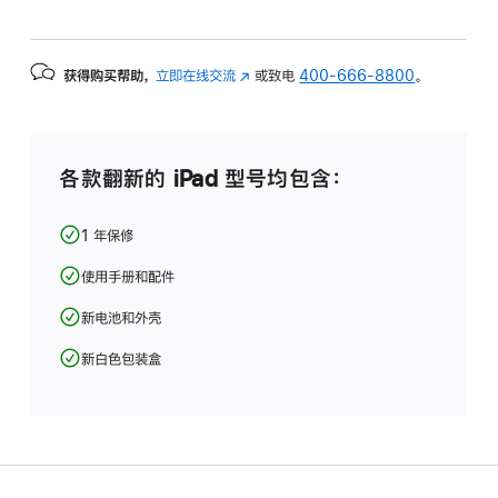
获得购买帮助，
立即在线交流
(在
或致电
400-666-8800
。
新
窗
口
中
各款翻新的 iPad 型号均包含：
打
开)
1 年保修
使用手册和配件
新电池和外壳
新白色包装盒