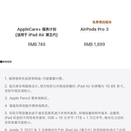
免费镌刻服务
AppleCare+ 服务计划
AirPods Pro 3
(适用于 iPad Air 第五代)
RMB 1,899
RMB 749
网
脚
1. 推荐使用无线宽带网络；可能需要付费。
注
页
2. 显示屏采用圆角设计。视为矩形以对角线测量时，iPad Air 的屏幕为 10.86 英寸。
页
实际可视区域较小。
脚
3. Apple Pencil 需单独购买。
4. 键盘和其他配件需单独购买。
5. 实际可用容量会由于诸多因素而减少并有所差异。存储容量依软件版本、设置和
iPad 机型的不同而有所差异。1GB = 10 亿字节；1TB = 1 万亿字节。格式化之后的
实际容量可能较小。
6. Apple 于 2022 年 2 月使用试生产的 iPad Air (第五代) 机型和软件进行了此项