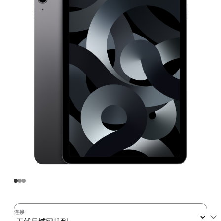
局
域
网
机
型
64GB
-
深
空
灰
色
(第
五
代)
space_gray
64gb
的
连接