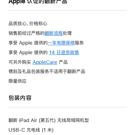
Apple 认证的翻新产品
品质放心，价格称心
销售前经过严格的
翻新流程
处理
享受 Apple 提供的
一年有限保修
此
服务
操
享受 Apple 提供的
14 日退货政策
此
作
操
可另外购买
AppleCare
此
产品
将
作
操
镌刻及礼品包装服务不适用于翻新产品
打
将
作
开
限量供应
打
将
新
开
打
的
包装内容
新
开
窗
的
新
口。
窗
的
口。
翻新 iPad Air (第五代) 无线局域网机型
窗
口。
USB-C 充电线 (1 米)