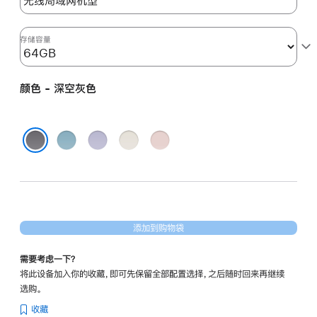
分
期
付
存储容量
款
选
颜色 - 深空灰色
项)
蓝
紫
星
粉
色
色
光
色
深空灰色
色
添加到购物袋
需要考虑一下？
将此设备加入你的收藏，即可先保留全部配置选择，之后随时回来再继续
选购。
收藏