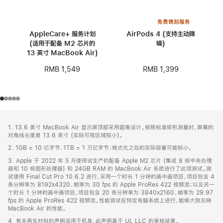
免费镌刻服务
AppleCare+ 服务计划
AirPods 4 (支持主动降
(适用于配备 M2 芯片的
噪)
13 英寸 MacBook Air)
RMB 1,399
RMB 1,549
网
脚
1. 13.6 英寸 MacBook Air 显示屏顶部采用圆角设计。按照标准矩形测量时，屏幕的
注
页
对角线长度是 13.6 英寸 (实际可视区域较小)。
页
2. 1GB = 10 亿字节，1TB = 1 万亿字节；格式化之后的实际容量可能较小。
脚
3. Apple 于 2022 年 5 月使用试生产的配备 Apple M2 芯片 (集成 8 核中央处理
器和 10 核图形处理器) 和 24GB RAM 的 MacBook Air 系统进行了此项测试。测
试使用 Final Cut Pro 10.6.2 进行，采用一个时长 1 分钟的画中画项目，项目包含 4
条分辨率为 8192x4320、帧率为 30 fps 的 Apple ProRes 422 视频流；以及另一
个时长 1 分钟的画中画项目，项目包含 20 条分辨率为 3840x2160、帧率为 29.97
fps 的 Apple ProRes 422 视频流。性能测试在特定电脑系统上进行，能够大致反映
MacBook Air 的性能。
4. 有关再生材料的声明适用于机身，此声明基于 UL LLC 的审核结果。