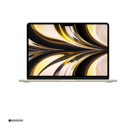
寸
MacBook
Air
Apple
M2
芯
片
(配
备
8
核
中
央
处
理
器
和
8