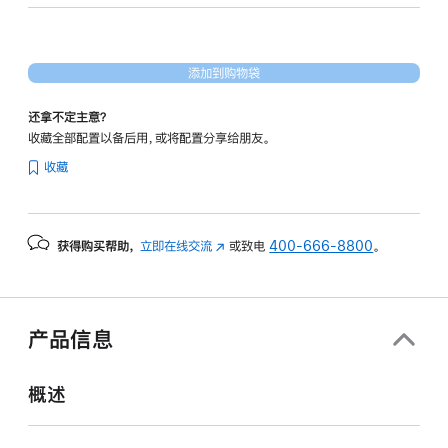
核
图
形
添加到购物袋
处
理
还拿不定主意？
器)
收藏全部配置以备后用，或将配置分享给朋友。
-
收藏
星
光
色
获得购买帮助，
立即在线交流
(在
或致电
400-666-8800
。
starlight
新
256gb
窗
的
口
分
中
产品信息
打
期
开)
付
概述
款
选