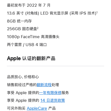
项)
最初发布于 2022 年 7 月
13.6 英寸 (对角线) LED 背光显示屏 (采用 IPS 技术)
1
8GB 统一内存
256GB 固态硬盘
2
1080p FaceTime 高清摄像头
两个雷雳 / USB 4 端口
Apple 认证的翻新产品
品质放心，价格称心
销售前经过严格的
翻新流程
处理
享受 Apple 提供的
一年有限保修
此
服务
操
享受 Apple 提供的
14 日退货政策
此
作
操
可另外购买
AppleCare
此
产品