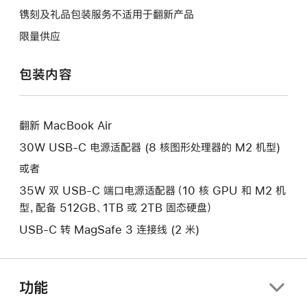
将
作
操
镌刻及礼品包装服务不适用于翻新产品
打
将
作
开
限量供应
打
将
新
开
打
的
包装内容
新
开
窗
的
新
口。
窗
的
口。
翻新 MacBook Air
窗
口。
30W USB-C 电源适配器 (8 核图形处理器的 M2 机型)
或者
35W 双 USB-C 端口电源适配器（10 核 GPU 和 M2 机
型，配备 512GB、1TB 或 2TB 固态硬盘）
USB-C 转 MagSafe 3 连接线 (2 米)
功能