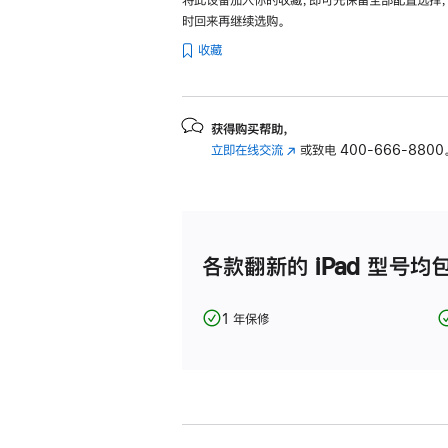
将此设备加入你的收藏，即可先保留全部配置选择
pink
时回来再继续选购。
64gb
收藏
的
分
期
获得购买帮助，
付
立即在线交流
(在
或致电
400-666-8800
款
新
选
窗
口
项)
中
打
各款翻新的 iPad 型号均
开)
1 年保修