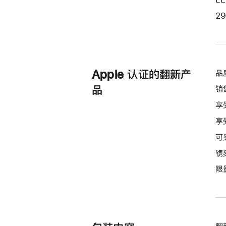
29
Apple 认证的翻新产
品
品
销
享
享
可
镌
限