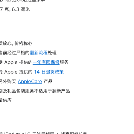
7 克，6.3 毫米
质放心，价格称心
售前经过严格的
翻新流程
处理
受 Apple 提供的
一年有限保修
此
服务
操
受 Apple 提供的
14 日退货政策
此
作
操
另外购买
AppleCare
此
产品
将
作
操
刻及礼品包装服务不适用于翻新产品
打
将
作
开
量供应
打
将
新
开
打
的
新
开
窗
的
新
口。
窗
的