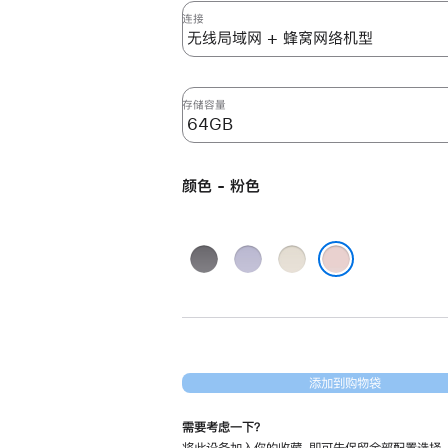
mini
连接
6
无
线
存储容量
局
域
网
颜色 - 粉色
+
蜂
窝
深
紫
星
网
空
色
光
粉色
络
灰
色
机
色
型
64GB
添加到购物袋
-
粉
需要考虑一下？
色