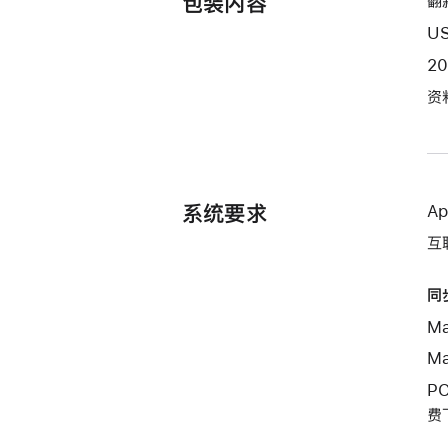
包装内容
翻
US
2
资
系统要求
A
互
同
Ma
Ma
PC
费