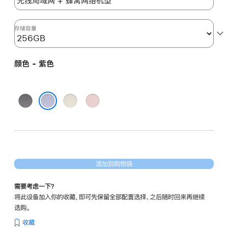
的
分
期
存储容量
付
款
颜色 - 紫色
选
项)
深
星
粉
空
光
色
紫色
灰
色
色
添加到购物袋
需要考虑一下？
将此设备加入你的收藏，即可先保留全部配置选择，之后随时回来再继续
选购。
收藏