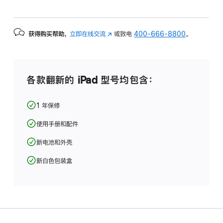
获得购买帮助，
立即在线交流
(在
或致电
400-666-8800
。
新
窗
口
中
各款翻新的 iPad 型号均包含：
打
开)
1 年保修
使用手册和配件
新电池和外壳
新白色包装盒