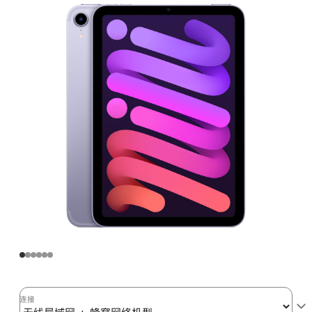
线
局
域
网
+
蜂
窝
网
络
机
型
256GB
-
紫
色
purple
256gb
连接