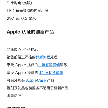
9 小时电池续航
LED 背光多点触控显示屏
297 克，6.3 毫米
Apple 认证的翻新产品
品质放心，价格称心
销售前经过严格的
翻新流程
处理
享受 Apple 提供的
一年有限保修
此
服务
操
享受 Apple 提供的
14 日退货政策
此
作
操
可另外购买
AppleCare
此
产品
将
作
操
镌刻及礼品包装服务不适用于翻新产品
打
将
作
开
限量供应
打
将
新
开
打
的