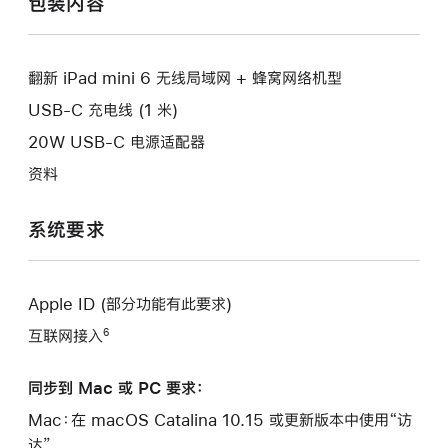
包装内容
新
开
窗
的
新
口。
窗
的
口。
翻新 iPad mini 6 无线局域网 + 蜂窝网络机型
窗
口。
USB-C 充电线 (1 米)
20W USB-C 电源适配器
资料
系统要求
Apple ID (部分功能有此要求)
互联网接入
6
同步到 Mac 或 PC 要求：
Mac：在 macOS Catalina 10.15 或更新版本中使用“访
达”