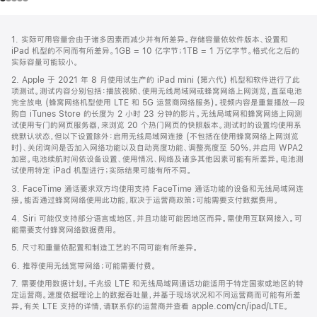
网
脚
1. 实际可用容量会由于诸多因素而减少并有所差异。存储容量依软件版本、设置和
注
页
iPad 机型的不同而有所差异。1GB = 10 亿字节；1TB = 1 万亿字节。格式化之后的
页
实际容量可能较小。
脚
2. Apple 于 2021 年 8 月使用试生产的 iPad mini (第六代) 机型和软件进行了此
项测试。测试内容分别包括：播放视频、使用无线局域网或蜂窝网络上网浏览，直至电池
完全放电 (蜂窝网络机型使用 LTE 和 5G 运营商网络服务)。视频内容是重复播放一段
购自 iTunes Store 的长度为 2 小时 23 分钟的影片。无线局域网和蜂窝网络上网测
试使用专门的网页服务器，来浏览 20 个热门网页的快照版本。测试时的设置均使用系
统默认状态，但以下设置除外：启用无线局域网连接 (不包括在使用蜂窝网络上网浏览
时)、关闭询问是否加入网络功能以及自动亮度功能、调整亮度至 50%，并启用 WPA2
加密。电池续航时间依设备设置、使用情况、网络及诸多其他因素可能有所差异。电池测
试使用特定 iPad 机型进行；实际结果可能有所不同。
3. FaceTime 通话要求双方均使用支持 FaceTime 通话功能的设备和无线局域网连
接。能否通过蜂窝网络使用此功能，取决于运营商政策；可能需要支付数据费用。
4. Siri 可能仅支持部分语言或地区，并且功能可能因地区而异。需使用互联网接入。可
能需要支付蜂窝网络数据费用。
5. 尺寸和重量依配置和制造工艺的不同可能有所差异。
6. 推荐使用无线宽带网络；可能需要付费。
7. 需要使用数据计划。千兆级 LTE 和无线局域网通话功能适用于特定国家或地区的特
定运营商。速度依据理论上的数据吞吐量，并基于现场状况和不同运营商而可能有所差
异。有关 LTE 支持的详情，请联系你的运营商并查看 apple.com/cn/ipad/LTE。