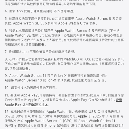
信号强度和诸多其他因素而可能有所差异，实际结果可能有所不同。
4. 血氧 app 仅用于健康生活目的，不作医疗用途。
5. 体温感应功能不用作医疗目的。此功能仅适用于 Apple Watch Series 8 及后续
表款、Apple Watch SE 3，以及所有 Apple Watch Ultra 表款。
6. 移动心电图房颤提示软件适用于 Apple Watch Series 4 及后续表款 (不包括
Apple Watch SE 表款)，可记录与导联 I 心电图类似的单通道心电图。移动心电图房
颤提示软件仅适合 22 岁及以上人群使用。有关使用移动心电图房颤提示软件的注意事
项和禁忌内容，请参阅
说明书
。
7. 经期跟踪 app 不用作节育手段或健康状况诊断。
8. 心律不齐提示功能要求安装最新版本的 watchOS 和 iOS。此功能不适合 22 岁以
下或之前已确诊患有房颤的人群使用。有关使用心律不齐提示功能的注意事项和禁忌内
容，请参阅
说明书
。
9. Apple Watch Series 11 采用的 Ion-X 玻璃表镜带有陶瓷涂层，相比
Apple Watch Series 10 的 Ion-X 玻璃表镜，抗刮划能力提升至 2 倍。
10. 超宽带技术的可用性因地区而异。
11. 要使用 Apple Pay，你需要持有一张由合作发卡机构发行的适用卡片。如需查询你
的卡片是否支持 Apple Pay，请联系发卡机构。Apple Pay 仅在部分市场提供。
查看
Apple Pay 适用的国家和地区
。
12. 充电时间是指使用随附的 Apple Watch 磁力充电器转 USB-C 连接线进行从
0% 至 80% 和从 0% 至 100% 两种类型的充电。Apple 于 2025 年 7 月和 8 月
使用试生产的 Apple Watch Series 11 (GPS) 和 Apple Watch Series 11
(GPS + 蜂窝网络)，分别与 iPhone 配对使用，进行了此项测试；所有设备在测试时均