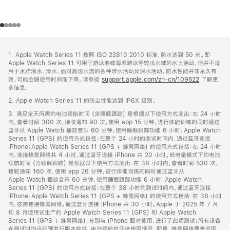
网
脚
1. Apple Watch Series 11 按照 ISO 22810:2010 标准，防水达到 50 米。即
注
页
Apple Watch Series 11 可用于游泳池或海滨游泳等较浅水域的水上活动，但并不适
页
用于水肺潜水、滑水、面对高速水流的各种涉水活动及深水活动。防水性能并非永久有
效，可能会随使用时间而下降。请参阅
support.apple.com/zh-cn/109522
了解更
脚
多信息。
2. Apple Watch Series 11 的防尘性能达到 IP6X 级别。
3. 满足全天所需的电池续航时间 (含睡眠跟踪) 是根据以下使用方式测出：在 24 小时
内，查看时间 300 次，接收通知 90 次，使用 app 15 分钟，进行体能训练的同时通过
蓝牙从 Apple Watch 播放音乐 60 分钟，使用睡眠跟踪功能 6 小时。Apple Watch
Series 11 (GPS) 的使用方式包括：在整个 24 小时的测试时间内，通过蓝牙连接
iPhone；Apple Watch Series 11 (GPS + 蜂窝网络) 的使用方式包括：在 24 小时
内，连接蜂窝网络共 4 小时，通过蓝牙连接 iPhone 共 20 小时。低电量模式下的电池
续航时间 (含睡眠跟踪) 是根据以下使用方式测出：在 38 小时内，查看时间 530 次，
接收通知 160 次，使用 app 26 分钟，进行体能训练的同时通过蓝牙从
Apple Watch 播放音乐 60 分钟，使用睡眠跟踪功能 6 小时。Apple Watch
Series 11 (GPS) 的使用方式包括：在整个 38 小时的测试时间内，通过蓝牙连接
iPhone；Apple Watch Series 11 (GPS + 蜂窝网络) 的使用方式包括：在 38 小时
内，按需连接蜂窝网络，通过蓝牙连接 iPhone 共 30 小时。Apple 于 2025 年 7 月
和 8 月使用试生产的 Apple Watch Series 11 (GPS) 和 Apple Watch
Series 11 (GPS + 蜂窝网络)，分别与 iPhone 配对使用，进行了此项测试；所有设备
在测试时均运行预发行版本软件。电池续航时间依使用情况、配置、蜂窝网络覆盖范围、