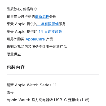
品质放心，价格称心
销售前经过严格的
翻新流程
处理
享受 Apple 提供的
一年有限保修
此
服务
操
享受 Apple 提供的
14 日退货政策
此
作
操
可另外购买
AppleCare
此
产品
将
作
操
镌刻及礼品包装服务不适用于翻新产品
打
将
作
开
限量供应
打
将
新
开
打
的
包装内容
新
开
窗
的
新
口。
窗
的
口。
翻新 Apple Watch Series 11
窗
口。
表带
Apple Watch 磁力充电器转 USB-C 连接线 (1 米)