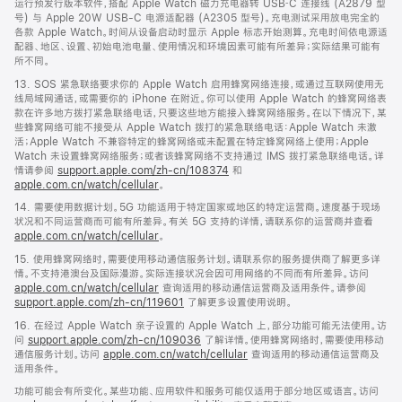
运行预发行版本软件，搭配 Apple Watch 磁力充电器转 USB‑C 连接线 (A2879 型
号) 与 Apple 20W USB-C 电源适配器 (A2305 型号)。充电测试采用放电完全的
各款 Apple Watch。时间从设备启动时显示 Apple 标志开始测算。充电时间依电源适
配器、地区、设置、初始电池电量、使用情况和环境因素可能有所差异；实际结果可能有
所不同。
13. SOS 紧急联络要求你的 Apple Watch 启用蜂窝网络连接，或通过互联网使用无
线局域网通话，或需要你的 iPhone 在附近。你可以使用 Apple Watch 的蜂窝网络表
款在许多地方拨打紧急联络电话，只要这些地方能接入蜂窝网络服务。在以下情况下，某
些蜂窝网络可能不接受从 Apple Watch 拨打的紧急联络电话：Apple Watch 未激
活；Apple Watch 不兼容特定的蜂窝网络或未配置在特定蜂窝网络上使用；Apple
Watch 未设置蜂窝网络服务；或者该蜂窝网络不支持通过 IMS 拨打紧急联络电话。详
情请参阅
support.apple.com/zh-cn/108374
和
apple.com.cn/watch/cellular
。
14. 需要使用数据计划。5G 功能适用于特定国家或地区的特定运营商。速度基于现场
状况和不同运营商而可能有所差异。有关 5G 支持的详情，请联系你的运营商并查看
apple.com.cn/watch/cellular
。
15. 使用蜂窝网络时，需要使用移动通信服务计划。请联系你的服务提供商了解更多详
情。不支持港澳台及国际漫游。实际连接状况会因可用网络的不同而有所差异。访问
apple.com.cn/watch/cellular
查询适用的移动通信运营商及适用条件。请参阅
support.apple.com/zh-cn/119601
了解更多设置使用说明。
16. 在经过 Apple Watch 亲子设置的 Apple Watch 上，部分功能可能无法使用。访
问
support.apple.com/zh-cn/109036
了解详情。使用蜂窝网络时，需要使用移动
通信服务计划。访问
apple.com.cn/watch/cellular
查询适用的移动通信运营商及
适用条件。
功能可能会有所变化。某些功能、应用软件和服务可能仅适用于部分地区或语言。访问