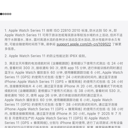
网
脚
1. Apple Watch Series 11 按照 ISO 22810:2010 标准，防水达到 50 米。即
注
页
Apple Watch Series 11 可用于游泳池或海滨游泳等较浅水域的水上活动，但并不适
页
用于水肺潜水、滑水、面对高速水流的各种涉水活动及深水活动。防水性能并非永久有
效，可能会随使用时间而下降。请参阅
support.apple.com/zh-cn/109522
了解更
脚
多信息。
2. Apple Watch Series 11 的防尘性能达到 IP6X 级别。
3. 满足全天所需的电池续航时间 (含睡眠跟踪) 是根据以下使用方式测出：在 24 小时
内，查看时间 300 次，接收通知 90 次，使用 app 15 分钟，进行体能训练的同时通过
蓝牙从 Apple Watch 播放音乐 60 分钟，使用睡眠跟踪功能 6 小时。Apple Watch
Series 11 (GPS) 的使用方式包括：在整个 24 小时的测试时间内，通过蓝牙连接
iPhone；Apple Watch Series 11 (GPS + 蜂窝网络) 的使用方式包括：在 24 小时
内，连接蜂窝网络共 4 小时，通过蓝牙连接 iPhone 共 20 小时。低电量模式下的电池
续航时间 (含睡眠跟踪) 是根据以下使用方式测出：在 38 小时内，查看时间 530 次，
接收通知 160 次，使用 app 26 分钟，进行体能训练的同时通过蓝牙从
Apple Watch 播放音乐 60 分钟，使用睡眠跟踪功能 6 小时。Apple Watch
Series 11 (GPS) 的使用方式包括：在整个 38 小时的测试时间内，通过蓝牙连接
iPhone；Apple Watch Series 11 (GPS + 蜂窝网络) 的使用方式包括：在 38 小时
内，按需连接蜂窝网络，通过蓝牙连接 iPhone 共 30 小时。Apple 于 2025 年 7 月
和 8 月使用试生产的 Apple Watch Series 11 (GPS) 和 Apple Watch
Series 11 (GPS + 蜂窝网络)，分别与 iPhone 配对使用，进行了此项测试；所有设备
在测试时均运行预发行版本软件。电池续航时间依使用情况、配置、蜂窝网络覆盖范围、