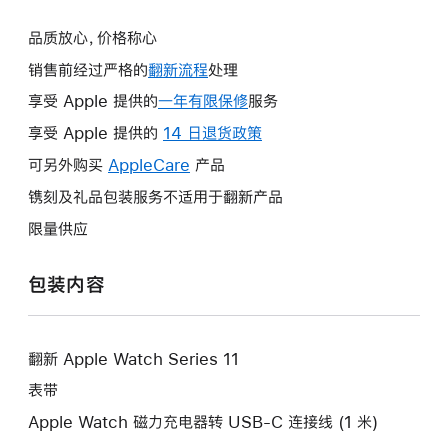
品质放心，价格称心
销售前经过严格的
翻新流程
处理
享受 Apple 提供的
一年有限保修
此
服务
操
享受 Apple 提供的
14 日退货政策
此
作
操
可另外购买
AppleCare
此
产品
将
作
操
镌刻及礼品包装服务不适用于翻新产品
打
将
作
开
限量供应
打
将
新
开
打
的
包装内容
新
开
窗
的
新
口。
窗
的
口。
翻新 Apple Watch Series 11
窗
口。
表带
Apple Watch 磁力充电器转 USB-C 连接线 (1 米)