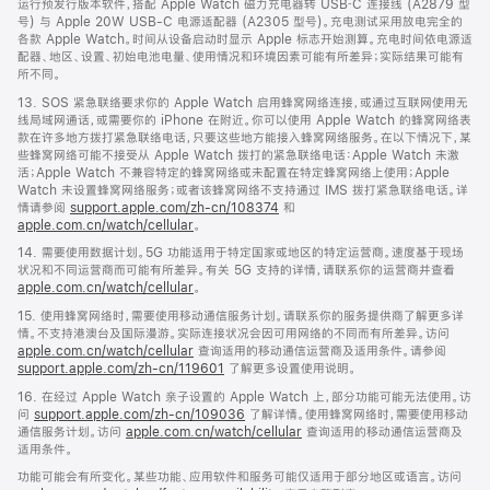
运行预发行版本软件，搭配 Apple Watch 磁力充电器转 USB‑C 连接线 (A2879 型
号) 与 Apple 20W USB-C 电源适配器 (A2305 型号)。充电测试采用放电完全的
各款 Apple Watch。时间从设备启动时显示 Apple 标志开始测算。充电时间依电源适
配器、地区、设置、初始电池电量、使用情况和环境因素可能有所差异；实际结果可能有
所不同。
13. SOS 紧急联络要求你的 Apple Watch 启用蜂窝网络连接，或通过互联网使用无
线局域网通话，或需要你的 iPhone 在附近。你可以使用 Apple Watch 的蜂窝网络表
款在许多地方拨打紧急联络电话，只要这些地方能接入蜂窝网络服务。在以下情况下，某
些蜂窝网络可能不接受从 Apple Watch 拨打的紧急联络电话：Apple Watch 未激
活；Apple Watch 不兼容特定的蜂窝网络或未配置在特定蜂窝网络上使用；Apple
Watch 未设置蜂窝网络服务；或者该蜂窝网络不支持通过 IMS 拨打紧急联络电话。详
情请参阅
support.apple.com/zh-cn/108374
和
apple.com.cn/watch/cellular
。
14. 需要使用数据计划。5G 功能适用于特定国家或地区的特定运营商。速度基于现场
状况和不同运营商而可能有所差异。有关 5G 支持的详情，请联系你的运营商并查看
apple.com.cn/watch/cellular
。
15. 使用蜂窝网络时，需要使用移动通信服务计划。请联系你的服务提供商了解更多详
情。不支持港澳台及国际漫游。实际连接状况会因可用网络的不同而有所差异。访问
apple.com.cn/watch/cellular
查询适用的移动通信运营商及适用条件。请参阅
support.apple.com/zh-cn/119601
了解更多设置使用说明。
16. 在经过 Apple Watch 亲子设置的 Apple Watch 上，部分功能可能无法使用。访
问
support.apple.com/zh-cn/109036
了解详情。使用蜂窝网络时，需要使用移动
通信服务计划。访问
apple.com.cn/watch/cellular
查询适用的移动通信运营商及
适用条件。
功能可能会有所变化。某些功能、应用软件和服务可能仅适用于部分地区或语言。访问