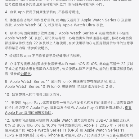
信号强度和诸多其他因素而可能有所差异，实际结果可能有所不同。
4. 血氧 app 仅用于健康生活目的，不作医疗用途。
5. 体温感应功能不用作医疗目的。此功能仅适用于 Apple Watch Series 8 及后续
表款、Apple Watch SE 3，以及所有 Apple Watch Ultra 表款。
6. 移动心电图房颤提示软件适用于 Apple Watch Series 4 及后续表款 (不包括
Apple Watch SE 表款)，可记录与导联 I 心电图类似的单通道心电图。移动心电图房
颤提示软件仅适合 22 岁及以上人群使用。有关使用移动心电图房颤提示软件的注意事
项和禁忌内容，请参阅
说明书
。
7. 经期跟踪 app 不用作节育手段或健康状况诊断。
8. 心律不齐提示功能要求安装最新版本的 watchOS 和 iOS。此功能不适合 22 岁以
下或之前已确诊患有房颤的人群使用。有关使用心律不齐提示功能的注意事项和禁忌内
容，请参阅
说明书
。
9. Apple Watch Series 11 采用的 Ion-X 玻璃表镜带有陶瓷涂层，相比
Apple Watch Series 10 的 Ion-X 玻璃表镜，抗刮划能力提升至 2 倍。
10. 超宽带技术的可用性因地区而异。
11. 要使用 Apple Pay，你需要持有一张由合作发卡机构发行的适用卡片。如需查询你
的卡片是否支持 Apple Pay，请联系发卡机构。Apple Pay 仅在部分市场提供。
查看
Apple Pay 适用的国家和地区
。
12. 充电时间是指使用随附的 Apple Watch 磁力充电器转 USB-C 连接线进行从
0% 至 80% 和从 0% 至 100% 两种类型的充电。Apple 于 2025 年 7 月和 8 月
使用试生产的 Apple Watch Series 11 (GPS) 和 Apple Watch Series 11
(GPS + 蜂窝网络)，分别与 iPhone 配对使用，进行了此项测试；所有设备在测试时均