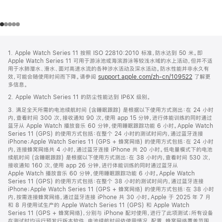
网
脚
1. Apple Watch Series 11 按照 ISO 22810:2010 标准，防水达到 50 米。即
注
页
Apple Watch Series 11 可用于游泳池或海滨游泳等较浅水域的水上活动，但并不适
页
用于水肺潜水、滑水、面对高速水流的各种涉水活动及深水活动。防水性能并非永久有
效，可能会随使用时间而下降。请参阅
support.apple.com/zh-cn/109522
了解更
脚
多信息。
2. Apple Watch Series 11 的防尘性能达到 IP6X 级别。
3. 满足全天所需的电池续航时间 (含睡眠跟踪) 是根据以下使用方式测出：在 24 小时
内，查看时间 300 次，接收通知 90 次，使用 app 15 分钟，进行体能训练的同时通过
蓝牙从 Apple Watch 播放音乐 60 分钟，使用睡眠跟踪功能 6 小时。Apple Watch
Series 11 (GPS) 的使用方式包括：在整个 24 小时的测试时间内，通过蓝牙连接
iPhone；Apple Watch Series 11 (GPS + 蜂窝网络) 的使用方式包括：在 24 小时
内，连接蜂窝网络共 4 小时，通过蓝牙连接 iPhone 共 20 小时。低电量模式下的电池
续航时间 (含睡眠跟踪) 是根据以下使用方式测出：在 38 小时内，查看时间 530 次，
接收通知 160 次，使用 app 26 分钟，进行体能训练的同时通过蓝牙从
Apple Watch 播放音乐 60 分钟，使用睡眠跟踪功能 6 小时。Apple Watch
Series 11 (GPS) 的使用方式包括：在整个 38 小时的测试时间内，通过蓝牙连接
iPhone；Apple Watch Series 11 (GPS + 蜂窝网络) 的使用方式包括：在 38 小时
内，按需连接蜂窝网络，通过蓝牙连接 iPhone 共 30 小时。Apple 于 2025 年 7 月
和 8 月使用试生产的 Apple Watch Series 11 (GPS) 和 Apple Watch
Series 11 (GPS + 蜂窝网络)，分别与 iPhone 配对使用，进行了此项测试；所有设备
在测试时均运行预发行版本软件。电池续航时间依使用情况、配置、蜂窝网络覆盖范围、