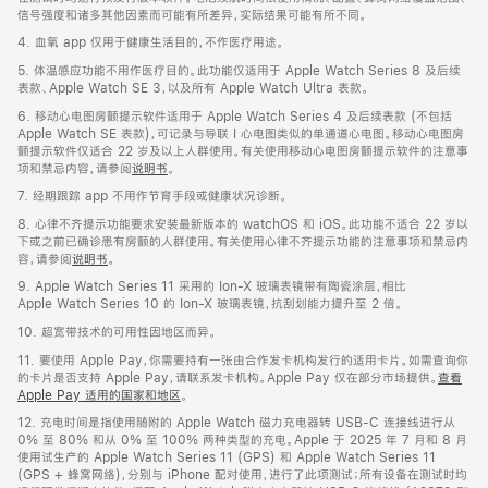
信号强度和诸多其他因素而可能有所差异，实际结果可能有所不同。
4. 血氧 app 仅用于健康生活目的，不作医疗用途。
5. 体温感应功能不用作医疗目的。此功能仅适用于 Apple Watch Series 8 及后续
表款、Apple Watch SE 3，以及所有 Apple Watch Ultra 表款。
6. 移动心电图房颤提示软件适用于 Apple Watch Series 4 及后续表款 (不包括
Apple Watch SE 表款)，可记录与导联 I 心电图类似的单通道心电图。移动心电图房
颤提示软件仅适合 22 岁及以上人群使用。有关使用移动心电图房颤提示软件的注意事
项和禁忌内容，请参阅
说明书
。
7. 经期跟踪 app 不用作节育手段或健康状况诊断。
8. 心律不齐提示功能要求安装最新版本的 watchOS 和 iOS。此功能不适合 22 岁以
下或之前已确诊患有房颤的人群使用。有关使用心律不齐提示功能的注意事项和禁忌内
容，请参阅
说明书
。
9. Apple Watch Series 11 采用的 Ion-X 玻璃表镜带有陶瓷涂层，相比
Apple Watch Series 10 的 Ion-X 玻璃表镜，抗刮划能力提升至 2 倍。
10. 超宽带技术的可用性因地区而异。
11. 要使用 Apple Pay，你需要持有一张由合作发卡机构发行的适用卡片。如需查询你
的卡片是否支持 Apple Pay，请联系发卡机构。Apple Pay 仅在部分市场提供。
查看
Apple Pay 适用的国家和地区
。
12. 充电时间是指使用随附的 Apple Watch 磁力充电器转 USB-C 连接线进行从
0% 至 80% 和从 0% 至 100% 两种类型的充电。Apple 于 2025 年 7 月和 8 月
使用试生产的 Apple Watch Series 11 (GPS) 和 Apple Watch Series 11
(GPS + 蜂窝网络)，分别与 iPhone 配对使用，进行了此项测试；所有设备在测试时均