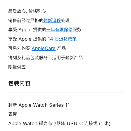
品质放心，价格称心
销售前经过严格的
翻新流程
处理
享受 Apple 提供的
一年有限保修
此
服务
操
享受 Apple 提供的
14 日退货政策
此
作
操
可另外购买
AppleCare
此
产品
将
作
操
镌刻及礼品包装服务不适用于翻新产品
打
将
作
开
限量供应
打
将
新
开
打
的
包装内容
新
开
窗
的
新
口。
窗
的
口。
翻新 Apple Watch Series 11
窗
口。
表带
Apple Watch 磁力充电器转 USB-C 连接线 (1 米)