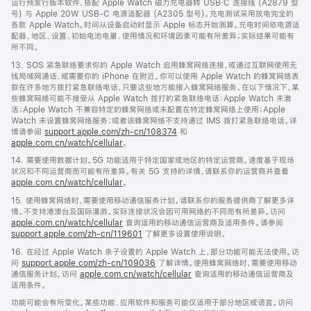
运行预发行版本软件，搭配 Apple Watch 磁力充电器转 USB‑C 连接线 (A2879 型
号) 与 Apple 20W USB-C 电源适配器 (A2305 型号)。充电测试采用放电完全的
各款 Apple Watch。时间从设备启动时显示 Apple 标志开始测算。充电时间依电源适
配器、地区、设置、初始电池电量、使用情况和环境因素可能有所差异；实际结果可能有
所不同。
13. SOS 紧急联络要求你的 Apple Watch 启用蜂窝网络连接，或通过互联网使用无
线局域网通话，或需要你的 iPhone 在附近。你可以使用 Apple Watch 的蜂窝网络表
款在许多地方拨打紧急联络电话，只要这些地方能接入蜂窝网络服务。在以下情况下，某
些蜂窝网络可能不接受从 Apple Watch 拨打的紧急联络电话：Apple Watch 未激
活；Apple Watch 不兼容特定的蜂窝网络或未配置在特定蜂窝网络上使用；Apple
Watch 未设置蜂窝网络服务；或者该蜂窝网络不支持通过 IMS 拨打紧急联络电话。详
情请参阅
support.apple.com/zh-cn/108374
和
apple.com.cn/watch/cellular
。
14. 需要使用数据计划。5G 功能适用于特定国家或地区的特定运营商。速度基于现场
状况和不同运营商而可能有所差异。有关 5G 支持的详情，请联系你的运营商并查看
apple.com.cn/watch/cellular
。
15. 使用蜂窝网络时，需要使用移动通信服务计划。请联系你的服务提供商了解更多详
情。不支持港澳台及国际漫游。实际连接状况会因可用网络的不同而有所差异。访问
apple.com.cn/watch/cellular
查询适用的移动通信运营商及适用条件。请参阅
support.apple.com/zh-cn/119601
了解更多设置使用说明。
16. 在经过 Apple Watch 亲子设置的 Apple Watch 上，部分功能可能无法使用。访
问
support.apple.com/zh-cn/109036
了解详情。使用蜂窝网络时，需要使用移动
通信服务计划。访问
apple.com.cn/watch/cellular
查询适用的移动通信运营商及
适用条件。
功能可能会有所变化。某些功能、应用软件和服务可能仅适用于部分地区或语言。访问