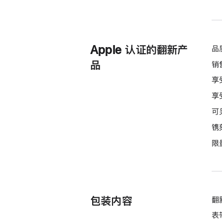
Apple 认证的翻新产
品
品
销
享
享
可
镌
限
包装内容
翻新
表