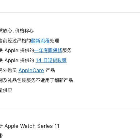
质放心，价格称心
售前经过严格的
翻新流程
处理
受 Apple 提供的
一年有限保修
此
服务
操
受 Apple 提供的
14 日退货政策
此
作
操
另外购买
AppleCare
此
产品
将
作
操
刻及礼品包装服务不适用于翻新产品
打
将
作
开
量供应
打
将
新
开
打
的
新
开
窗
的
新
口。
窗
的
 Apple Watch Series 11
口。
窗
带