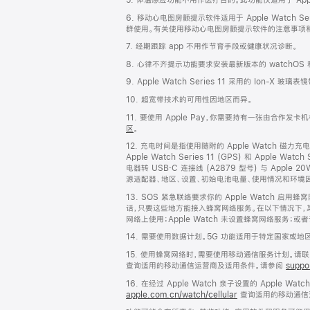
6. 移动心电图房颤提示软件适用于 Apple Watch S
群使用。有关使用移动心电图房颤提示软件的注意事项
7. 经期跟踪 app 不用作节育手段或健康状况诊断。
8. 心律不齐提示功能要求安装最新版本的 watchO
9. Apple Watch Series 11 采用的 Ion-X 玻
10. 超宽带技术的可用性因地区而异。
11. 要使用 Apple Pay，你需要持有一张由合作发
区
。
12. 充电时间是指使用随附的 Apple Watch 磁力充电
Apple Watch Series 11 (GPS) 和 Appl
电器转 USB‑C 连接线 (A2879 型号) 与 Appl
源适配器、地区、设置、初始电池电量、使用情况和环境
13. SOS 紧急联络要求你的 Apple Watch 
话，只要这些地方能接入蜂窝网络服务。在以下情况下，某些蜂窝
网络上使用；Apple Watch 未设置蜂窝网络服务；
14. 需要使用数据计划。5G 功能适用于特定国家或
15. 使用蜂窝网络时，需要使用移动通信服务计划。
查询适用的移动通信运营商及适用条件。请参阅
suppo
16. 在经过 Apple Watch 亲子设置的 Apple 
apple.com.cn/watch/cellular
查询适用的移动通信