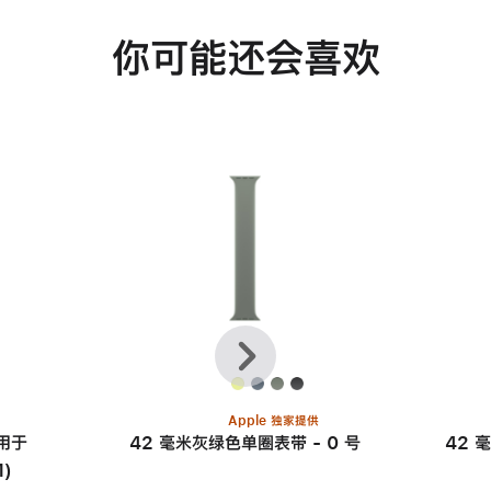
你可能还会喜欢
上
下
一
一
个
个
Apple 独家提供
适用于
42 毫米灰绿色单圈表带 - 0 号
42 
1)