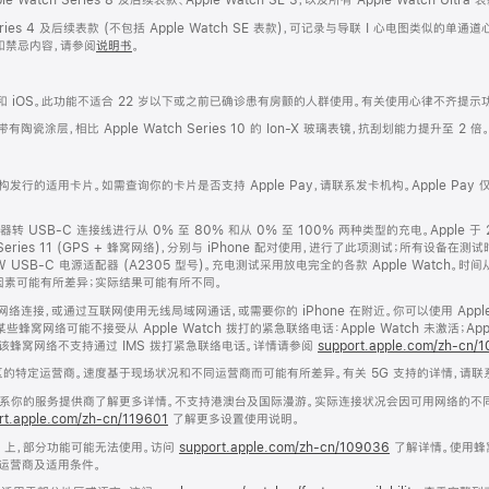
eries 4 及后续表款 (不包括 Apple Watch SE 表款)，可记录与导联 I 心电图类似
和禁忌内容，请参阅
说明书
。
S 和 iOS。此功能不适合 22 岁以下或之前已确诊患有房颤的人群使用。有关使用心律不齐提
璃表镜带有陶瓷涂层，相比 Apple Watch Series 10 的 Ion-X 玻璃表镜，抗刮划能力提升至 2 倍
卡机构发行的适用卡片。如需查询你的卡片是否支持 Apple Pay，请联系发卡机构。Apple Pay
器转 USB-C 连接线进行从 0% 至 80% 和从 0% 至 100% 两种类型的充电。Apple 于 
e Watch Series 11 (GPS + 蜂窝网络)，分别与 iPhone 配对使用，进行了此项测试；所有设
e 20W USB-C 电源适配器 (A2305 型号)。充电测试采用放电完全的各款 Apple Watc
因素可能有所差异；实际结果可能有所不同。
启用蜂窝网络连接，或通过互联网使用无线局域网通话，或需要你的 iPhone 在附近。你可以使用 Ap
网络可能不接受从 Apple Watch 拨打的紧急联络电话：Apple Watch 未激活；Ap
或者该蜂窝网络不支持通过 IMS 拨打紧急联络电话。详情请参阅
support.apple.com/zh-cn/
地区的特定运营商。速度基于现场状况和不同运营商而可能有所差异。有关 5G 支持的详情，请
请联系你的服务提供商了解更多详情。不支持港澳台及国际漫游。实际连接状况会因可用网络的不
rt.apple.com/zh-cn/119601
了解更多设置使用说明。
Watch 上，部分功能可能无法使用。访问
support.apple.com/zh-cn/109036
了解详情。使用蜂
运营商及适用条件。