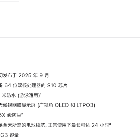
。
初发布于 2025 年 9 月
备 64 位双核处理器的 S10 芯片
0 米防水 (游泳适用)¹
天候视网膜显示屏 (广视角 OLED 和 LTPO3)
P6X 级防尘²
足全天所需的电池续航，正常使用下最长可达 24 小时³
4GB 容量