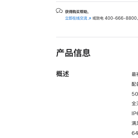
获得购买帮助，
立即在线交流
(在
或致电
400-666-8800
新
窗
口
中
产品信息
打
开)
概述
最
配
5
全
I
满
6