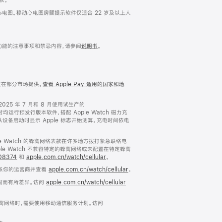
的单通道心电图。移动心电图房颤提示软件仅适合 22 岁及以上人
示功能的注意事项和禁忌内容，请参阅
说明书
。
。
 仅在部分市场提供。
查看 Apple Pay 适用的国家和地
2025 年 7 月和 8 月使用试生产的
备在测试时均运行预发行版本软件，搭配 Apple Watch 磁力充
h。时间从设备启动时显示 Apple 标志开始测算。充电时间依电
ple Watch 的蜂窝网络表款在许多地方拨打紧急联络电
ple Watch 不兼容特定的蜂窝网络或未配置在特定蜂窝
108374
和
apple.com.cn/watch/cellular
。
联系你的运营商并查看
apple.com.cn/watch/cellular
。
同而有所差异。访问
apple.com.cn/watch/cellular
窝网络时，需要使用移动通信服务计划。访问