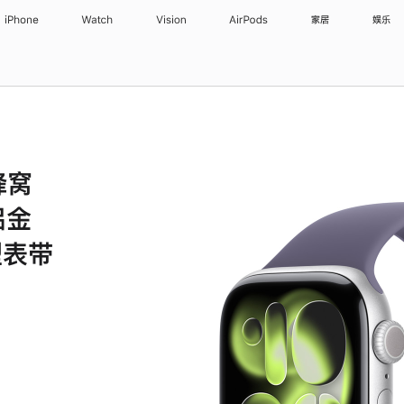
iPhone
Watch
Vision
AirPods
家居
娱乐
 蜂窝
铝金
型表带