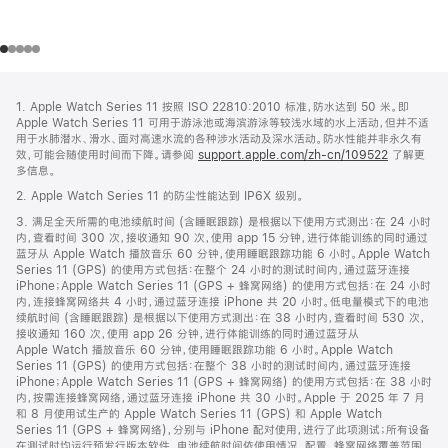
网
脚
1. Apple Watch Series 11 按照 ISO 22810:2010 标准，防水达到 50 米。即
注
页
Apple Watch Series 11 可用于游泳池或海滨游泳等较浅水域的水上活动，但并不适
页
用于水肺潜水、滑水、面对高速水流的各种涉水活动及深水活动。防水性能并非永久有
效，可能会随使用时间而下降。请参阅
support.apple.com/zh-cn/109522
了解更
脚
多信息。
2. Apple Watch Series 11 的防尘性能达到 IP6X 级别。
3. 满足全天所需的电池续航时间 (含睡眠跟踪) 是根据以下使用方式测出：在 24 小时
内，查看时间 300 次，接收通知 90 次，使用 app 15 分钟，进行体能训练的同时通过
蓝牙从 Apple Watch 播放音乐 60 分钟，使用睡眠跟踪功能 6 小时。Apple Watch
Series 11 (GPS) 的使用方式包括：在整个 24 小时的测试时间内，通过蓝牙连接
iPhone；Apple Watch Series 11 (GPS + 蜂窝网络) 的使用方式包括：在 24 小时
内，连接蜂窝网络共 4 小时，通过蓝牙连接 iPhone 共 20 小时。低电量模式下的电池
续航时间 (含睡眠跟踪) 是根据以下使用方式测出：在 38 小时内，查看时间 530 次，
接收通知 160 次，使用 app 26 分钟，进行体能训练的同时通过蓝牙从
Apple Watch 播放音乐 60 分钟，使用睡眠跟踪功能 6 小时。Apple Watch
Series 11 (GPS) 的使用方式包括：在整个 38 小时的测试时间内，通过蓝牙连接
iPhone；Apple Watch Series 11 (GPS + 蜂窝网络) 的使用方式包括：在 38 小时
内，按需连接蜂窝网络，通过蓝牙连接 iPhone 共 30 小时。Apple 于 2025 年 7 月
和 8 月使用试生产的 Apple Watch Series 11 (GPS) 和 Apple Watch
Series 11 (GPS + 蜂窝网络)，分别与 iPhone 配对使用，进行了此项测试；所有设备
在测试时均运行预发行版本软件。电池续航时间依使用情况、配置、蜂窝网络覆盖范围、