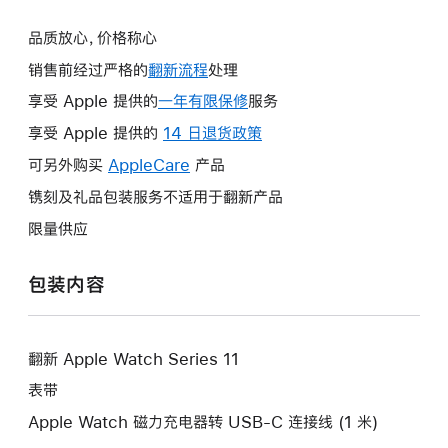
品质放心，价格称心
销售前经过严格的
翻新流程
处理
享受 Apple 提供的
一年有限保修
此
服务
操
享受 Apple 提供的
14 日退货政策
此
作
操
可另外购买
AppleCare
此
产品
将
作
操
镌刻及礼品包装服务不适用于翻新产品
打
将
作
开
限量供应
打
将
新
开
打
的
包装内容
新
开
窗
的
新
口。
窗
的
口。
翻新 Apple Watch Series 11
窗
口。
表带
Apple Watch 磁力充电器转 USB-C 连接线 (1 米)