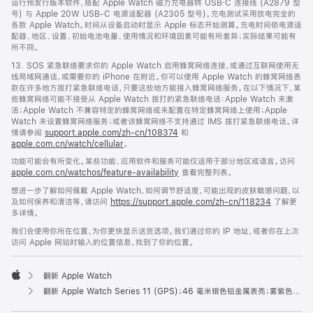
运行预发行版本软件，搭配 Apple Watch 磁力充电器转 USB‑C 连接线 (A2879 型
号) 与 Apple 20W USB-C 电源适配器 (A2305 型号)。充电测试采用放电完全的
各款 Apple Watch。时间从设备启动时显示 Apple 标志开始测算。充电时间依电源适
配器、地区、设置、初始电池电量、使用情况和环境因素可能有所差异；实际结果可能有
所不同。
13. SOS 紧急联络要求你的 Apple Watch 启用蜂窝网络连接，或通过互联网使用无
线局域网通话，或需要你的 iPhone 在附近。你可以使用 Apple Watch 的蜂窝网络表
款在许多地方拨打紧急联络电话，只要这些地方能接入蜂窝网络服务。在以下情况下，某
些蜂窝网络可能不接受从 Apple Watch 拨打的紧急联络电话：Apple Watch 未激
活；Apple Watch 不兼容特定的蜂窝网络或未配置在特定蜂窝网络上使用；Apple
Watch 未设置蜂窝网络服务；或者该蜂窝网络不支持通过 IMS 拨打紧急联络电话。详
情请参阅
support.apple.com/zh-cn/108374
和
apple.com.cn/watch/cellular
。
功能可能会有所变化。某些功能、应用软件和服务可能仅适用于部分地区或语言。访问
apple.com.cn/watchos/feature-availability
查看完整列表。
想进一步了解如何佩戴 Apple Watch，如何调节舒适度，可能出现的皮肤敏感问题，以
及如何保养和清洁等，请访问
https://support.apple.com/zh-cn/118234
了解更
多详情。
我们会使用你所在位置，为你更快显示送货选项。我们通过你的 IP 地址，或者你在上次
访问 Apple 网站时输入的位置信息，找到了你的位置。
翻新 Apple Watch
Apple
翻新 Apple Watch Series 11 (GPS)；46 毫米银色铝金属表壳；雾紫色运动型表带 (M/L 号)