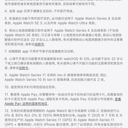
信号强度和诸多其他因素而可能有所差异，实际结果可能有所不同。
4. 血氧 app 仅用于健康生活目的，不作医疗用途。
5. 体温感应功能不用作医疗目的。此功能仅适用于 Apple Watch Series 8 及后续
表款、Apple Watch SE 3，以及所有 Apple Watch Ultra 表款。
6. 移动心电图房颤提示软件适用于 Apple Watch Series 4 及后续表款 (不包括
Apple Watch SE 表款)，可记录与导联 I 心电图类似的单通道心电图。移动心电图房
颤提示软件仅适合 22 岁及以上人群使用。有关使用移动心电图房颤提示软件的注意事
项和禁忌内容，请参阅
说明书
。
7. 经期跟踪 app 不用作节育手段或健康状况诊断。
8. 心律不齐提示功能要求安装最新版本的 watchOS 和 iOS。此功能不适合 22 岁以
下或之前已确诊患有房颤的人群使用。有关使用心律不齐提示功能的注意事项和禁忌内
容，请参阅
说明书
。
9. Apple Watch Series 11 采用的 Ion-X 玻璃表镜带有陶瓷涂层，相比
Apple Watch Series 10 的 Ion-X 玻璃表镜，抗刮划能力提升至 2 倍。
10. 超宽带技术的可用性因地区而异。
11. 要使用 Apple Pay，你需要持有一张由合作发卡机构发行的适用卡片。如需查询你
的卡片是否支持 Apple Pay，请联系发卡机构。Apple Pay 仅在部分市场提供。
查看
Apple Pay 适用的国家和地区
。
12. 充电时间是指使用随附的 Apple Watch 磁力充电器转 USB-C 连接线进行从
0% 至 80% 和从 0% 至 100% 两种类型的充电。Apple 于 2025 年 7 月和 8 月
使用试生产的 Apple Watch Series 11 (GPS) 和 Apple Watch Series 11
(GPS + 蜂窝网络)，分别与 iPhone 配对使用，进行了此项测试；所有设备在测试时均