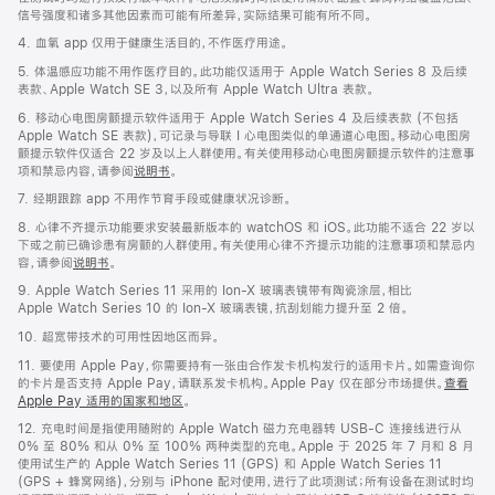
信号强度和诸多其他因素而可能有所差异，实际结果可能有所不同。
4. 血氧 app 仅用于健康生活目的，不作医疗用途。
5. 体温感应功能不用作医疗目的。此功能仅适用于 Apple Watch Series 8 及后续
表款、Apple Watch SE 3，以及所有 Apple Watch Ultra 表款。
6. 移动心电图房颤提示软件适用于 Apple Watch Series 4 及后续表款 (不包括
Apple Watch SE 表款)，可记录与导联 I 心电图类似的单通道心电图。移动心电图房
颤提示软件仅适合 22 岁及以上人群使用。有关使用移动心电图房颤提示软件的注意事
项和禁忌内容，请参阅
说明书
。
7. 经期跟踪 app 不用作节育手段或健康状况诊断。
8. 心律不齐提示功能要求安装最新版本的 watchOS 和 iOS。此功能不适合 22 岁以
下或之前已确诊患有房颤的人群使用。有关使用心律不齐提示功能的注意事项和禁忌内
容，请参阅
说明书
。
9. Apple Watch Series 11 采用的 Ion-X 玻璃表镜带有陶瓷涂层，相比
Apple Watch Series 10 的 Ion-X 玻璃表镜，抗刮划能力提升至 2 倍。
10. 超宽带技术的可用性因地区而异。
11. 要使用 Apple Pay，你需要持有一张由合作发卡机构发行的适用卡片。如需查询你
的卡片是否支持 Apple Pay，请联系发卡机构。Apple Pay 仅在部分市场提供。
查看
Apple Pay 适用的国家和地区
。
12. 充电时间是指使用随附的 Apple Watch 磁力充电器转 USB-C 连接线进行从
0% 至 80% 和从 0% 至 100% 两种类型的充电。Apple 于 2025 年 7 月和 8 月
使用试生产的 Apple Watch Series 11 (GPS) 和 Apple Watch Series 11
(GPS + 蜂窝网络)，分别与 iPhone 配对使用，进行了此项测试；所有设备在测试时均