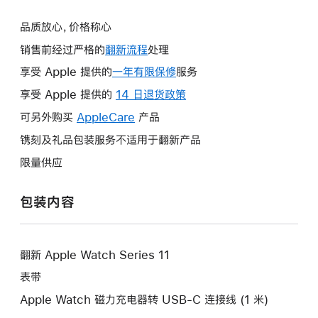
品质放心，价格称心
销售前经过严格的
翻新流程
处理
享受 Apple 提供的
一年有限保修
此
服务
操
享受 Apple 提供的
14 日退货政策
此
作
操
可另外购买
AppleCare
此
产品
将
作
操
镌刻及礼品包装服务不适用于翻新产品
打
将
作
开
限量供应
打
将
新
开
打
的
包装内容
新
开
窗
的
新
口。
窗
的
口。
翻新 Apple Watch Series 11
窗
口。
表带
Apple Watch 磁力充电器转 USB-C 连接线 (1 米)