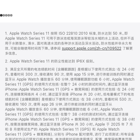
网
脚
1. Apple Watch Series 11 按照 ISO 22810:2010 标准，防水达到 50 米。即
注
页
Apple Watch Series 11 可用于游泳池或海滨游泳等较浅水域的水上活动，但并不适
页
用于水肺潜水、滑水、面对高速水流的各种涉水活动及深水活动。防水性能并非永久有
效，可能会随使用时间而下降。请参阅
support.apple.com/zh-cn/109522
了解更
脚
多信息。
2. Apple Watch Series 11 的防尘性能达到 IP6X 级别。
3. 满足全天所需的电池续航时间 (含睡眠跟踪) 是根据以下使用方式测出：在 24 小时
内，查看时间 300 次，接收通知 90 次，使用 app 15 分钟，进行体能训练的同时通过
蓝牙从 Apple Watch 播放音乐 60 分钟，使用睡眠跟踪功能 6 小时。Apple Watch
Series 11 (GPS) 的使用方式包括：在整个 24 小时的测试时间内，通过蓝牙连接
iPhone；Apple Watch Series 11 (GPS + 蜂窝网络) 的使用方式包括：在 24 小时
内，连接蜂窝网络共 4 小时，通过蓝牙连接 iPhone 共 20 小时。低电量模式下的电池
续航时间 (含睡眠跟踪) 是根据以下使用方式测出：在 38 小时内，查看时间 530 次，
接收通知 160 次，使用 app 26 分钟，进行体能训练的同时通过蓝牙从
Apple Watch 播放音乐 60 分钟，使用睡眠跟踪功能 6 小时。Apple Watch
Series 11 (GPS) 的使用方式包括：在整个 38 小时的测试时间内，通过蓝牙连接
iPhone；Apple Watch Series 11 (GPS + 蜂窝网络) 的使用方式包括：在 38 小时
内，按需连接蜂窝网络，通过蓝牙连接 iPhone 共 30 小时。Apple 于 2025 年 7 月
和 8 月使用试生产的 Apple Watch Series 11 (GPS) 和 Apple Watch
Series 11 (GPS + 蜂窝网络)，分别与 iPhone 配对使用，进行了此项测试；所有设备
在测试时均运行预发行版本软件。电池续航时间依使用情况、配置、蜂窝网络覆盖范围、