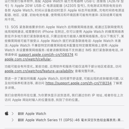
运行预发行版本软件，搭配 Apple Watch 磁力充电器转 USB‑C 连接线 (A2879 型
号) 与 Apple 20W USB-C 电源适配器 (A2305 型号)。充电测试采用放电完全的
各款 Apple Watch。时间从设备启动时显示 Apple 标志开始测算。充电时间依电源适
配器、地区、设置、初始电池电量、使用情况和环境因素可能有所差异；实际结果可能有
所不同。
13. SOS 紧急联络要求你的 Apple Watch 启用蜂窝网络连接，或通过互联网使用无
线局域网通话，或需要你的 iPhone 在附近。你可以使用 Apple Watch 的蜂窝网络表
款在许多地方拨打紧急联络电话，只要这些地方能接入蜂窝网络服务。在以下情况下，某
些蜂窝网络可能不接受从 Apple Watch 拨打的紧急联络电话：Apple Watch 未激
活；Apple Watch 不兼容特定的蜂窝网络或未配置在特定蜂窝网络上使用；Apple
Watch 未设置蜂窝网络服务；或者该蜂窝网络不支持通过 IMS 拨打紧急联络电话。详
情请参阅
support.apple.com/zh-cn/108374
和
apple.com.cn/watch/cellular
。
功能可能会有所变化。某些功能、应用软件和服务可能仅适用于部分地区或语言。访问
apple.com.cn/watchos/feature-availability
查看完整列表。
想进一步了解如何佩戴 Apple Watch，如何调节舒适度，可能出现的皮肤敏感问题，以
及如何保养和清洁等，请访问
https://support.apple.com/zh-cn/118234
了解更
多详情。
我们会使用你所在位置，为你更快显示送货选项。我们通过你的 IP 地址，或者你在上次
访问 Apple 网站时输入的位置信息，找到了你的位置。
翻新 Apple Watch
Apple
翻新 Apple Watch Series 11 (GPS)；46 毫米深空灰色铝金属表壳；黑色运动型表带 (S/M 号)