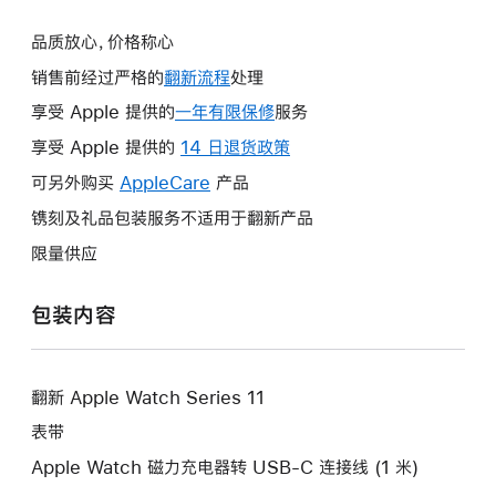
品质放心，价格称心
销售前经过严格的
翻新流程
处理
享受 Apple 提供的
一年有限保修
此
服务
操
享受 Apple 提供的
14 日退货政策
此
作
操
可另外购买
AppleCare
此
产品
将
作
操
镌刻及礼品包装服务不适用于翻新产品
打
将
作
开
限量供应
打
将
新
开
打
的
包装内容
新
开
窗
的
新
口。
窗
的
口。
翻新 Apple Watch Series 11
窗
口。
表带
Apple Watch 磁力充电器转 USB-C 连接线 (1 米)