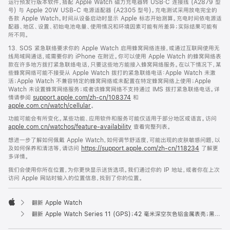
运行预发行版本软件，搭配 Apple Watch 磁力充电器转 USB‑C 连接线 (A2879 型
号) 与 Apple 20W USB-C 电源适配器 (A2305 型号)。充电测试采用放电完全的
各款 Apple Watch。时间从设备启动时显示 Apple 标志开始测算。充电时间依电源适
配器、地区、设置、初始电池电量、使用情况和环境因素可能有所差异；实际结果可能有
所不同。
13. SOS 紧急联络要求你的 Apple Watch 启用蜂窝网络连接，或通过互联网使用无
线局域网通话，或需要你的 iPhone 在附近。你可以使用 Apple Watch 的蜂窝网络表
款在许多地方拨打紧急联络电话，只要这些地方能接入蜂窝网络服务。在以下情况下，某
些蜂窝网络可能不接受从 Apple Watch 拨打的紧急联络电话：Apple Watch 未激
活；Apple Watch 不兼容特定的蜂窝网络或未配置在特定蜂窝网络上使用；Apple
Watch 未设置蜂窝网络服务；或者该蜂窝网络不支持通过 IMS 拨打紧急联络电话。详
情请参阅
support.apple.com/zh-cn/108374
和
apple.com.cn/watch/cellular
。
功能可能会有所变化。某些功能、应用软件和服务可能仅适用于部分地区或语言。访问
apple.com.cn/watchos/feature-availability
查看完整列表。
想进一步了解如何佩戴 Apple Watch，如何调节舒适度，可能出现的皮肤敏感问题，以
及如何保养和清洁等，请访问
https://support.apple.com/zh-cn/118234
了解更
多详情。
我们会使用你所在位置，为你更快显示送货选项。我们通过你的 IP 地址，或者你在上次
访问 Apple 网站时输入的位置信息，找到了你的位置。
翻新 Apple Watch
Apple
翻新 Apple Watch Series 11 (GPS)；42 毫米深空灰色铝金属表壳；黑色运动型表带 (M/L 号)