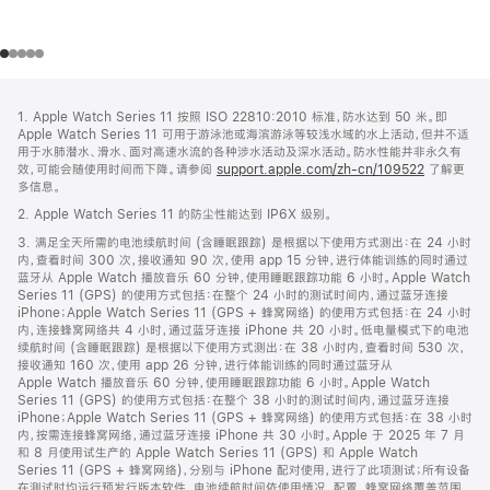
网
脚
1. Apple Watch Series 11 按照 ISO 22810:2010 标准，防水达到 50 米。即
注
页
Apple Watch Series 11 可用于游泳池或海滨游泳等较浅水域的水上活动，但并不适
页
用于水肺潜水、滑水、面对高速水流的各种涉水活动及深水活动。防水性能并非永久有
效，可能会随使用时间而下降。请参阅
support.apple.com/zh-cn/109522
了解更
脚
多信息。
2. Apple Watch Series 11 的防尘性能达到 IP6X 级别。
3. 满足全天所需的电池续航时间 (含睡眠跟踪) 是根据以下使用方式测出：在 24 小时
内，查看时间 300 次，接收通知 90 次，使用 app 15 分钟，进行体能训练的同时通过
蓝牙从 Apple Watch 播放音乐 60 分钟，使用睡眠跟踪功能 6 小时。Apple Watch
Series 11 (GPS) 的使用方式包括：在整个 24 小时的测试时间内，通过蓝牙连接
iPhone；Apple Watch Series 11 (GPS + 蜂窝网络) 的使用方式包括：在 24 小时
内，连接蜂窝网络共 4 小时，通过蓝牙连接 iPhone 共 20 小时。低电量模式下的电池
续航时间 (含睡眠跟踪) 是根据以下使用方式测出：在 38 小时内，查看时间 530 次，
接收通知 160 次，使用 app 26 分钟，进行体能训练的同时通过蓝牙从
Apple Watch 播放音乐 60 分钟，使用睡眠跟踪功能 6 小时。Apple Watch
Series 11 (GPS) 的使用方式包括：在整个 38 小时的测试时间内，通过蓝牙连接
iPhone；Apple Watch Series 11 (GPS + 蜂窝网络) 的使用方式包括：在 38 小时
内，按需连接蜂窝网络，通过蓝牙连接 iPhone 共 30 小时。Apple 于 2025 年 7 月
和 8 月使用试生产的 Apple Watch Series 11 (GPS) 和 Apple Watch
Series 11 (GPS + 蜂窝网络)，分别与 iPhone 配对使用，进行了此项测试；所有设备
在测试时均运行预发行版本软件。电池续航时间依使用情况、配置、蜂窝网络覆盖范围、