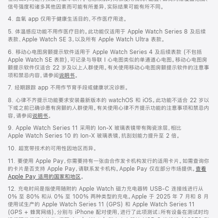
信号强度和诸多其他因素而可能有所差异，实际结果可能有所不同。
4. 血氧 app 仅用于健康生活目的，不作医疗用途。
5. 体温感应功能不用作医疗目的。此功能仅适用于 Apple Watch Series 8 及后续
表款、Apple Watch SE 3，以及所有 Apple Watch Ultra 表款。
6. 移动心电图房颤提示软件适用于 Apple Watch Series 4 及后续表款 (不包括
Apple Watch SE 表款)，可记录与导联 I 心电图类似的单通道心电图。移动心电图房
颤提示软件仅适合 22 岁及以上人群使用。有关使用移动心电图房颤提示软件的注意事
项和禁忌内容，请参阅
说明书
。
7. 经期跟踪 app 不用作节育手段或健康状况诊断。
8. 心律不齐提示功能要求安装最新版本的 watchOS 和 iOS。此功能不适合 22 岁以
下或之前已确诊患有房颤的人群使用。有关使用心律不齐提示功能的注意事项和禁忌内
容，请参阅
说明书
。
9. Apple Watch Series 11 采用的 Ion-X 玻璃表镜带有陶瓷涂层，相比
Apple Watch Series 10 的 Ion-X 玻璃表镜，抗刮划能力提升至 2 倍。
10. 超宽带技术的可用性因地区而异。
11. 要使用 Apple Pay，你需要持有一张由合作发卡机构发行的适用卡片。如需查询你
的卡片是否支持 Apple Pay，请联系发卡机构。Apple Pay 仅在部分市场提供。
查看
Apple Pay 适用的国家和地区
。
12. 充电时间是指使用随附的 Apple Watch 磁力充电器转 USB-C 连接线进行从
0% 至 80% 和从 0% 至 100% 两种类型的充电。Apple 于 2025 年 7 月和 8 月
使用试生产的 Apple Watch Series 11 (GPS) 和 Apple Watch Series 11
(GPS + 蜂窝网络)，分别与 iPhone 配对使用，进行了此项测试；所有设备在测试时均