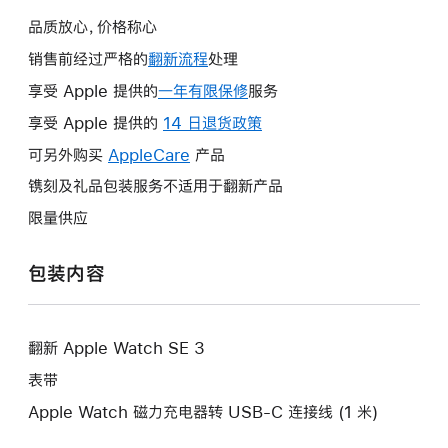
品质放心，价格称心
销售前经过严格的
翻新流程
处理
享受 Apple 提供的
一年有限保修
此
服务
操
享受 Apple 提供的
14 日退货政策
此
作
操
可另外购买
AppleCare
此
产品
将
作
操
镌刻及礼品包装服务不适用于翻新产品
打
将
作
开
限量供应
打
将
新
开
打
的
包装内容
新
开
窗
的
新
口。
窗
的
口。
翻新 Apple Watch SE 3
窗
口。
表带
Apple Watch 磁力充电器转 USB-C 连接线 (1 米)