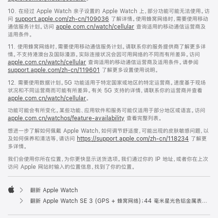
10. 在经过 Apple Watch 亲子设置的 Apple Watch 上，部分功能可能无法使用。访
问
support.apple.com/zh-cn/109036
了解详情。使用蜂窝网络时，需要使用移动
通信服务计划。访问
apple.com.cn/watch/cellular
查询适用的移动通信运营商及
适用条件。
11. 使用蜂窝网络时，需要使用移动通信服务计划。请联系你的服务提供商了解更多详
情。不支持港澳台及国际漫游。实际连接状况会因可用网络的不同而有所差异。访问
apple.com.cn/watch/cellular
查询适用的移动通信运营商及适用条件。请参阅
support.apple.com/zh-cn/119601
了解更多设置使用说明。
12. 需要使用数据计划。5G 功能适用于特定国家或地区的特定运营商。速度基于现场
状况和不同运营商而可能有所差异。有关 5G 支持的详情，请联系你的运营商并查看
apple.com.cn/watch/cellular
。
功能可能会有所变化。某些功能、应用软件和服务可能仅适用于部分地区或语言。访问
apple.com.cn/watchos/feature-availability
查看完整列表。
想进一步了解如何佩戴 Apple Watch，如何调节舒适度，可能出现的皮肤敏感问题，以
及如何保养和清洁等，请访问
https://support.apple.com/zh-cn/118234
了解更
多详情。
我们会使用你所在位置，为你更快显示送货选项。我们通过你的 IP 地址，或者你在上次
访问 Apple 网站时输入的位置信息，找到了你的位置。
翻新 Apple Watch
Apple
翻新 Apple Watch SE 3 (GPS + 蜂窝网络)；44 毫米星光色铝金属表壳；星光色运动型表带 (S/M 号)