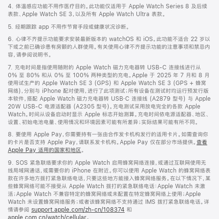
4. 体温感应功能不用作医疗目的。此功能仅适用于 Apple Watch Series 8 及后续
表款、Apple Watch SE 3，以及所有 Apple Watch Ultra 表款。
5. 经期跟踪 app 不用作节育手段或健康状况诊断。
6. 心律不齐提示功能要求安装最新版本的 watchOS 和 iOS。此功能不适合 22 岁以
下或之前已确诊患有房颤的人群使用。有关使用心律不齐提示功能的注意事项和禁忌内
容，请参阅说明书。
7. 充电时间是指使用随附的 Apple Watch 磁力充电器转 USB-C 连接线进行从
0% 至 80% 和从 0% 至 100% 两种类型的充电。Apple 于 2025 年 7 月和 8 月
使用试生产的 Apple Watch SE 3 (GPS) 和 Apple Watch SE 3 (GPS + 蜂窝
网络)，分别与 iPhone 配对使用，进行了此项测试；所有设备在测试时均运行预发行版
本软件，搭配 Apple Watch 磁力充电器转 USB‑C 连接线 (A2879 型号) 与 Apple
20W USB-C 电源适配器 (A2305 型号)。充电测试采用放电完全的各款 Apple
Watch。时间从设备启动时显示 Apple 标志开始测算。充电时间依电源适配器、地区、
设置、初始电池电量、使用情况和环境因素可能有所差异；实际结果可能有所不同。
8. 要使用 Apple Pay，你需要持有一张由合作发卡机构发行的适用卡片。如需查询你
的卡片是否支持 Apple Pay，请联系发卡机构。Apple Pay 仅在部分市场提供。
查看
Apple Pay 适用的国家和地区
。
9. SOS 紧急联络要求你的 Apple Watch 启用蜂窝网络连接，或通过互联网使用无
线局域网通话，或需要你的 iPhone 在附近。你可以使用 Apple Watch 的蜂窝网络表
款在许多地方拨打紧急联络电话，只要这些地方能接入蜂窝网络服务。在以下情况下，某
些蜂窝网络可能不接受从 Apple Watch 拨打的紧急联络电话：Apple Watch 未激
活；Apple Watch 不兼容特定的蜂窝网络或未配置在特定蜂窝网络上使用；Apple
Watch 未设置蜂窝网络服务；或者该蜂窝网络不支持通过 IMS 拨打紧急联络电话。详
情请参阅
support.apple.com/zh-cn/108374
和
apple.com.cn/watch/cellular
。