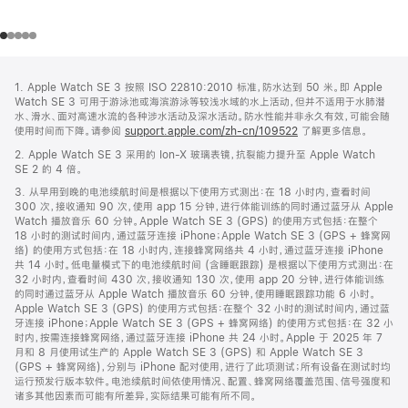
网
脚
1. Apple Watch SE 3 按照 ISO 22810:2010 标准，防水达到 50 米。即 Apple
注
页
Watch SE 3 可用于游泳池或海滨游泳等较浅水域的水上活动，但并不适用于水肺潜
页
水、滑水、面对高速水流的各种涉水活动及深水活动。防水性能并非永久有效，可能会随
使用时间而下降。请参阅
support.apple.com/zh-cn/109522
了解更多信息。
脚
2. Apple Watch SE 3 采用的 Ion-X 玻璃表镜，抗裂能力提升至 Apple Watch
SE 2 的 4 倍。
3. 从早用到晚的电池续航时间是根据以下使用方式测出：在 18 小时内，查看时间
300 次，接收通知 90 次，使用 app 15 分钟，进行体能训练的同时通过蓝牙从 Apple
Watch 播放音乐 60 分钟。Apple Watch SE 3 (GPS) 的使用方式包括：在整个
18 小时的测试时间内，通过蓝牙连接 iPhone；Apple Watch SE 3 (GPS + 蜂窝网
络) 的使用方式包括：在 18 小时内，连接蜂窝网络共 4 小时，通过蓝牙连接 iPhone
共 14 小时。低电量模式下的电池续航时间 (含睡眠跟踪) 是根据以下使用方式测出：在
32 小时内，查看时间 430 次，接收通知 130 次，使用 app 20 分钟，进行体能训练
的同时通过蓝牙从 Apple Watch 播放音乐 60 分钟，使用睡眠跟踪功能 6 小时。
Apple Watch SE 3 (GPS) 的使用方式包括：在整个 32 小时的测试时间内，通过蓝
牙连接 iPhone；Apple Watch SE 3 (GPS + 蜂窝网络) 的使用方式包括：在 32 小
时内，按需连接蜂窝网络，通过蓝牙连接 iPhone 共 24 小时。Apple 于 2025 年 7
月和 8 月使用试生产的 Apple Watch SE 3 (GPS) 和 Apple Watch SE 3
(GPS + 蜂窝网络)，分别与 iPhone 配对使用，进行了此项测试；所有设备在测试时均
运行预发行版本软件。电池续航时间依使用情况、配置、蜂窝网络覆盖范围、信号强度和
诸多其他因素而可能有所差异，实际结果可能有所不同。