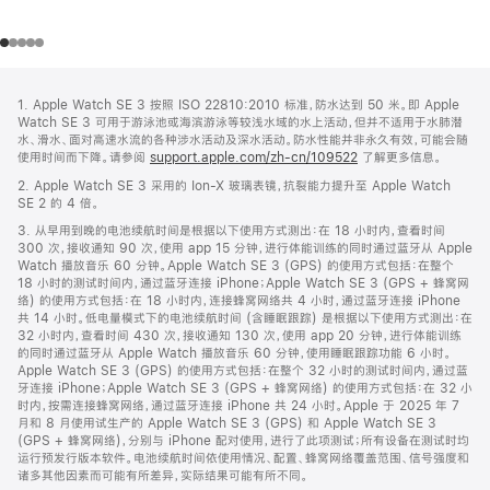
网
脚
1. Apple Watch SE 3 按照 ISO 22810:2010 标准，防水达到 50 米。即 Apple
注
页
Watch SE 3 可用于游泳池或海滨游泳等较浅水域的水上活动，但并不适用于水肺潜
页
水、滑水、面对高速水流的各种涉水活动及深水活动。防水性能并非永久有效，可能会随
使用时间而下降。请参阅
support.apple.com/zh-cn/109522
了解更多信息。
脚
2. Apple Watch SE 3 采用的 Ion-X 玻璃表镜，抗裂能力提升至 Apple Watch
SE 2 的 4 倍。
3. 从早用到晚的电池续航时间是根据以下使用方式测出：在 18 小时内，查看时间
300 次，接收通知 90 次，使用 app 15 分钟，进行体能训练的同时通过蓝牙从 Apple
Watch 播放音乐 60 分钟。Apple Watch SE 3 (GPS) 的使用方式包括：在整个
18 小时的测试时间内，通过蓝牙连接 iPhone；Apple Watch SE 3 (GPS + 蜂窝网
络) 的使用方式包括：在 18 小时内，连接蜂窝网络共 4 小时，通过蓝牙连接 iPhone
共 14 小时。低电量模式下的电池续航时间 (含睡眠跟踪) 是根据以下使用方式测出：在
32 小时内，查看时间 430 次，接收通知 130 次，使用 app 20 分钟，进行体能训练
的同时通过蓝牙从 Apple Watch 播放音乐 60 分钟，使用睡眠跟踪功能 6 小时。
Apple Watch SE 3 (GPS) 的使用方式包括：在整个 32 小时的测试时间内，通过蓝
牙连接 iPhone；Apple Watch SE 3 (GPS + 蜂窝网络) 的使用方式包括：在 32 小
时内，按需连接蜂窝网络，通过蓝牙连接 iPhone 共 24 小时。Apple 于 2025 年 7
月和 8 月使用试生产的 Apple Watch SE 3 (GPS) 和 Apple Watch SE 3
(GPS + 蜂窝网络)，分别与 iPhone 配对使用，进行了此项测试；所有设备在测试时均
运行预发行版本软件。电池续航时间依使用情况、配置、蜂窝网络覆盖范围、信号强度和
诸多其他因素而可能有所差异，实际结果可能有所不同。