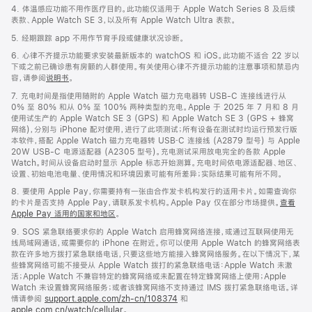
4. 体温感应功能不用作医疗目的。此功能仅适用于 Apple Watch Series 8 及后续
表款、Apple Watch SE 3，以及所有 Apple Watch Ultra 表款。
5. 经期跟踪 app 不用作节育手段或健康状况诊断。
6. 心律不齐提示功能要求安装最新版本的 watchOS 和 iOS。此功能不适合 22 岁以
下或之前已确诊患有房颤的人群使用。有关使用心律不齐提示功能的注意事项和禁忌内
容，请参阅
说明书
。
7. 充电时间是指使用随附的 Apple Watch 磁力充电器转 USB-C 连接线进行从
0% 至 80% 和从 0% 至 100% 两种类型的充电。Apple 于 2025 年 7 月和 8 月
使用试生产的 Apple Watch SE 3 (GPS) 和 Apple Watch SE 3 (GPS + 蜂窝
网络)，分别与 iPhone 配对使用，进行了此项测试；所有设备在测试时均运行预发行版
本软件，搭配 Apple Watch 磁力充电器转 USB‑C 连接线 (A2879 型号) 与 Apple
20W USB-C 电源适配器 (A2305 型号)。充电测试采用放电完全的各款 Apple
Watch。时间从设备启动时显示 Apple 标志开始测算。充电时间依电源适配器、地区、
设置、初始电池电量、使用情况和环境因素可能有所差异；实际结果可能有所不同。
8. 要使用 Apple Pay，你需要持有一张由合作发卡机构发行的适用卡片。如需查询你
的卡片是否支持 Apple Pay，请联系发卡机构。Apple Pay 仅在部分市场提供。
查看
Apple Pay 适用的国家和地区
。
9. SOS 紧急联络要求你的 Apple Watch 启用蜂窝网络连接，或通过互联网使用无
线局域网通话，或需要你的 iPhone 在附近。你可以使用 Apple Watch 的蜂窝网络表
款在许多地方拨打紧急联络电话，只要这些地方能接入蜂窝网络服务。在以下情况下，某
些蜂窝网络可能不接受从 Apple Watch 拨打的紧急联络电话：Apple Watch 未激
活；Apple Watch 不兼容特定的蜂窝网络或未配置在特定蜂窝网络上使用；Apple
Watch 未设置蜂窝网络服务；或者该蜂窝网络不支持通过 IMS 拨打紧急联络电话。详
情请参阅
support.apple.com/zh-cn/108374
和
apple.com.cn/watch/cellular
。