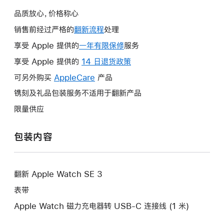
品质放心，价格称心
销售前经过严格的
翻新流程
处理
享受 Apple 提供的
一年有限保修
此
服务
操
享受 Apple 提供的
14 日退货政策
此
作
操
可另外购买
AppleCare
此
产品
将
作
操
镌刻及礼品包装服务不适用于翻新产品
打
将
作
开
限量供应
打
将
新
开
打
的
包装内容
新
开
窗
的
新
口。
窗
的
口。
翻新 Apple Watch SE 3
窗
口。
表带
Apple Watch 磁力充电器转 USB-C 连接线 (1 米)