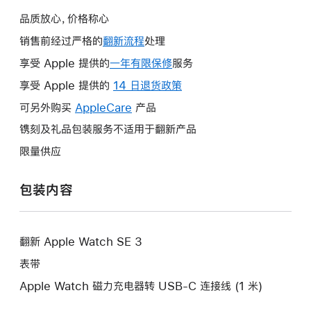
品质放心，价格称心
销售前经过严格的
翻新流程
处理
享受 Apple 提供的
一年有限保修
此
服务
操
享受 Apple 提供的
14 日退货政策
此
作
操
可另外购买
AppleCare
此
产品
将
作
操
镌刻及礼品包装服务不适用于翻新产品
打
将
作
开
限量供应
打
将
新
开
打
的
包装内容
新
开
窗
的
新
口。
窗
的
口。
翻新 Apple Watch SE 3
窗
口。
表带
Apple Watch 磁力充电器转 USB-C 连接线 (1 米)