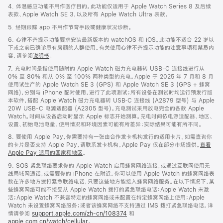
4. 体温感应功能不用作医疗目的。此功能仅适用于 Apple Watch Series 8 及后续
表款、Apple Watch SE 3，以及所有 Apple Watch Ultra 表款。
5. 经期跟踪 app 不用作节育手段或健康状况诊断。
6. 心律不齐提示功能要求安装最新版本的 watchOS 和 iOS。此功能不适合 22 岁以
下或之前已确诊患有房颤的人群使用。有关使用心律不齐提示功能的注意事项和禁忌内
容，请参阅
说明书
。
7. 充电时间是指使用随附的 Apple Watch 磁力充电器转 USB-C 连接线进行从
0% 至 80% 和从 0% 至 100% 两种类型的充电。Apple 于 2025 年 7 月和 8 月
使用试生产的 Apple Watch SE 3 (GPS) 和 Apple Watch SE 3 (GPS + 蜂窝
网络)，分别与 iPhone 配对使用，进行了此项测试；所有设备在测试时均运行预发行版
本软件，搭配 Apple Watch 磁力充电器转 USB‑C 连接线 (A2879 型号) 与 Apple
20W USB-C 电源适配器 (A2305 型号)。充电测试采用放电完全的各款 Apple
Watch。时间从设备启动时显示 Apple 标志开始测算。充电时间依电源适配器、地区、
设置、初始电池电量、使用情况和环境因素可能有所差异；实际结果可能有所不同。
8. 要使用 Apple Pay，你需要持有一张由合作发卡机构发行的适用卡片。如需查询你
的卡片是否支持 Apple Pay，请联系发卡机构。Apple Pay 仅在部分市场提供。
查看
Apple Pay 适用的国家和地区
。
9. SOS 紧急联络要求你的 Apple Watch 启用蜂窝网络连接，或通过互联网使用无
线局域网通话，或需要你的 iPhone 在附近。你可以使用 Apple Watch 的蜂窝网络表
款在许多地方拨打紧急联络电话，只要这些地方能接入蜂窝网络服务。在以下情况下，某
些蜂窝网络可能不接受从 Apple Watch 拨打的紧急联络电话：Apple Watch 未激
活；Apple Watch 不兼容特定的蜂窝网络或未配置在特定蜂窝网络上使用；Apple
Watch 未设置蜂窝网络服务；或者该蜂窝网络不支持通过 IMS 拨打紧急联络电话。详
情请参阅
support.apple.com/zh-cn/108374
和
apple.com.cn/watch/cellular
。