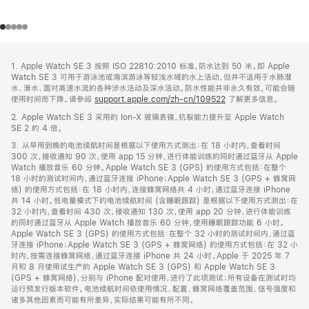
网
脚
1. Apple Watch SE 3 按照 ISO 22810:2010 标准，防水达到 50 米。即 Apple
注
页
Watch SE 3 可用于游泳池或海滨游泳等较浅水域的水上活动，但并不适用于水肺潜
页
水、滑水、面对高速水流的各种涉水活动及深水活动。防水性能并非永久有效，可能会随
使用时间而下降。请参阅
support.apple.com/zh-cn/109522
了解更多信息。
脚
2. Apple Watch SE 3 采用的 Ion-X 玻璃表镜，抗裂能力提升至 Apple Watch
SE 2 的 4 倍。
3. 从早用到晚的电池续航时间是根据以下使用方式测出：在 18 小时内，查看时间
300 次，接收通知 90 次，使用 app 15 分钟，进行体能训练的同时通过蓝牙从 Apple
Watch 播放音乐 60 分钟。Apple Watch SE 3 (GPS) 的使用方式包括：在整个
18 小时的测试时间内，通过蓝牙连接 iPhone；Apple Watch SE 3 (GPS + 蜂窝网
络) 的使用方式包括：在 18 小时内，连接蜂窝网络共 4 小时，通过蓝牙连接 iPhone
共 14 小时。低电量模式下的电池续航时间 (含睡眠跟踪) 是根据以下使用方式测出：在
32 小时内，查看时间 430 次，接收通知 130 次，使用 app 20 分钟，进行体能训练
的同时通过蓝牙从 Apple Watch 播放音乐 60 分钟，使用睡眠跟踪功能 6 小时。
Apple Watch SE 3 (GPS) 的使用方式包括：在整个 32 小时的测试时间内，通过蓝
牙连接 iPhone；Apple Watch SE 3 (GPS + 蜂窝网络) 的使用方式包括：在 32 小
时内，按需连接蜂窝网络，通过蓝牙连接 iPhone 共 24 小时。Apple 于 2025 年 7
月和 8 月使用试生产的 Apple Watch SE 3 (GPS) 和 Apple Watch SE 3
(GPS + 蜂窝网络)，分别与 iPhone 配对使用，进行了此项测试；所有设备在测试时均
运行预发行版本软件。电池续航时间依使用情况、配置、蜂窝网络覆盖范围、信号强度和
诸多其他因素而可能有所差异，实际结果可能有所不同。