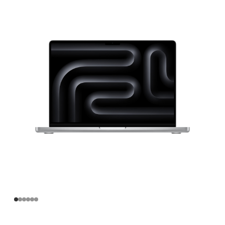
寸
MacBook
Pro
Apple
M5
芯
片
(配‍备
10
核
中
央
处
理
器
和
10
核