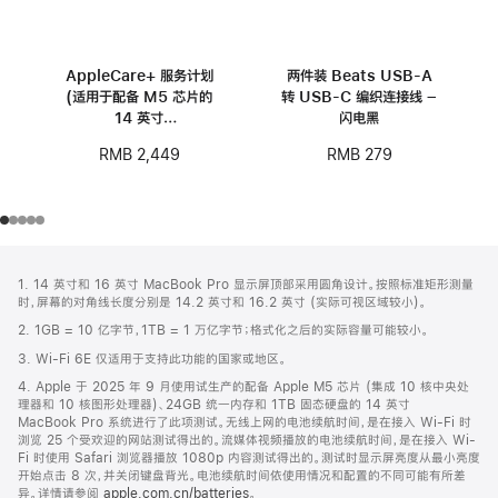
AppleCare+ 服务计划
两件装 Beats USB-A
(适用于配备 M5 芯片的
转 USB-C 编织连接线 –
14 英寸
闪电黑
MacBook Pro)
RMB 2,449
RMB 279
网
脚
1. 14 英寸和 16 英寸 MacBook Pro 显示屏顶部采用圆角设计。按照标准矩形测量
注
页
时，屏幕的对角线长度分别是 14.2 英寸和 16.2 英寸 (实际可视区域较小)。
页
2. 1GB = 10 亿字节，1TB = 1 万亿字节；格式化之后的实际容量可能较小。
脚
3. Wi-Fi 6E 仅适用于支持此功能的国家或地区。
4. Apple 于 2025 年 9 月使用试生产的配备 Apple M5 芯片 (集成 10 核中央处
理器和 10 核图形处理器)、24GB 统一内存和 1TB 固态硬盘的 14 英寸
MacBook Pro 系统进行了此项测试。无线上网的电池续航时间，是在接入 Wi-Fi 时
浏览 25 个受欢迎的网站测试得出的。流媒体视频播放的电池续航时间，是在接入 Wi-
Fi 时使用 Safari 浏览器播放 1080p 内容测试得出的。测试时显示屏亮度从最小亮度
开始点击 8 次，并关闭键盘背光。电池续航时间依使用情况和配置的不同可能有所差
异。详情请参阅
apple.com.cn/batteries
。