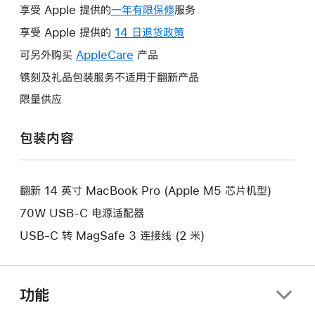
享受 Apple 提供的
一年有限保修
此
服务
操
享受 Apple 提供的
14 日退货政策
此
作
操
可另外购买
AppleCare
此
产品
将
作
操
镌刻及礼品包装服务不适用于翻新产品
打
将
作
开
限量供应
打
将
新
开
打
的
包装内容
新
开
窗
的
新
口。
窗
的
口。
翻新 14 英寸 MacBook Pro (Apple M5 芯片机型)
窗
口。
70W USB-C 电源适配器
USB-C 转 MagSafe 3 连接线 (2 米)
功能