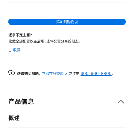
图
形
处
添加到购物袋
理
器)
还拿不定主意？
-
收藏全部配置以备后用，或将配置分享给朋友。
银
收藏
色
silver
512gb
获得购买帮助，
立即在线交流
(在
或致电
400-666-8800
。
的
新
分
窗
期
口
付
中
产品信息
打
款
开)
选
概述
项)