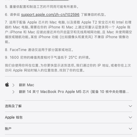
5. 重量依配置和制造工艺的不同而可能有所差异。
6. 请参阅
support.apple.com/zh-cn/102596
了解兼容的机型。
7. 适用于配备 Apple 芯片的 Mac 电脑，以及搭载 Apple T2 安全芯片和 Intel 处理
器的 Mac 电脑。需要在你的 iPhone 和 Mac 上通过双重认证登录同一个 Apple 账
户；iPhone 和 Mac 应彼此接近并均开启蓝牙和无线局域网功能，且 Mac 未使用隔空
播放或随航功能。某些 iPhone 功能 (比如摄像头和麦克风) 不兼容 iPhone 镜像功
能。
8. FaceTime 通话仅适用于部分国家或地区。
9. 1600 尼特的峰值亮度相对于气温低于 25°C 的环境。
我们会使用你所在位置，为你更快显示送货选项。我们通过你的 IP 地址，或者你在上次
访问 Apple 网站时输入的位置信息，找到了你的位置。
翻新 Mac
Apple
翻新 14 英寸 MacBook Pro Apple M5 芯片 (配‍备 10 核中央处理器和 10 核图形处理器) - 深空黑色
选购及了解
Apple 钱包
账户