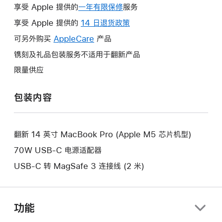
享受 Apple 提供的
一年有限保修
此
服务
操
享受 Apple 提供的
14 日退货政策
此
作
操
可另外购买
AppleCare
此
产品
将
作
操
镌刻及礼品包装服务不适用于翻新产品
打
将
作
开
限量供应
打
将
新
开
打
的
包装内容
新
开
窗
的
新
口。
窗
的
口。
翻新 14 英寸 MacBook Pro (Apple M5 芯片机型)
窗
口。
70W USB-C 电源适配器
USB-C 转 MagSafe 3 连接线 (2 米)
功能