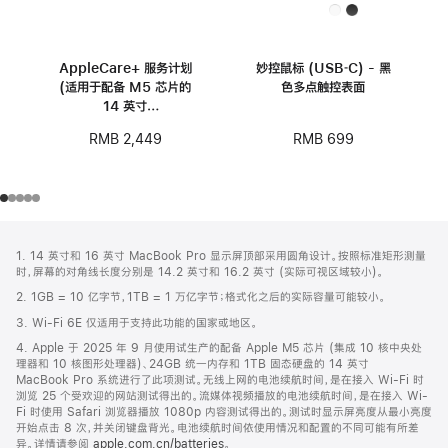
AppleCare+ 服务计划
妙控鼠标 (USB‑C) - 黑
(适用于配备 M5 芯片的
色多点触控表面
14 英寸
MacBook Pro)
RMB 699
RMB 2,449
网
脚
1. 14 英寸和 16 英寸 MacBook Pro 显示屏顶部采用圆角设计。按照标准矩形测量
注
页
时，屏幕的对角线长度分别是 14.2 英寸和 16.2 英寸 (实际可视区域较小)。
页
2. 1GB = 10 亿字节，1TB = 1 万亿字节；格式化之后的实际容量可能较小。
脚
3. Wi-Fi 6E 仅适用于支持此功能的国家或地区。
4. Apple 于 2025 年 9 月使用试生产的配备 Apple M5 芯片 (集成 10 核中央处
理器和 10 核图形处理器)、24GB 统一内存和 1TB 固态硬盘的 14 英寸
MacBook Pro 系统进行了此项测试。无线上网的电池续航时间，是在接入 Wi-Fi 时
浏览 25 个受欢迎的网站测试得出的。流媒体视频播放的电池续航时间，是在接入 Wi-
Fi 时使用 Safari 浏览器播放 1080p 内容测试得出的。测试时显示屏亮度从最小亮度
开始点击 8 次，并关闭键盘背光。电池续航时间依使用情况和配置的不同可能有所差
异。详情请参阅
apple.com.cn/batteries
。