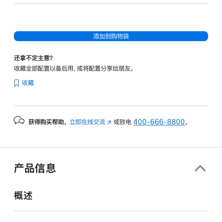
图
形
处
添加到购物袋
理
器)
还拿不定主意？
-
收藏全部配置以备后用，或将配置分享给朋友。
深
收藏
空
黑
色
获得购买帮助，
立即在线交流
(在
或致电
400-666-8800
。
spaceblack
新
1tb
窗
的
口
分
中
产品信息
打
期
开)
付
概述
款
选