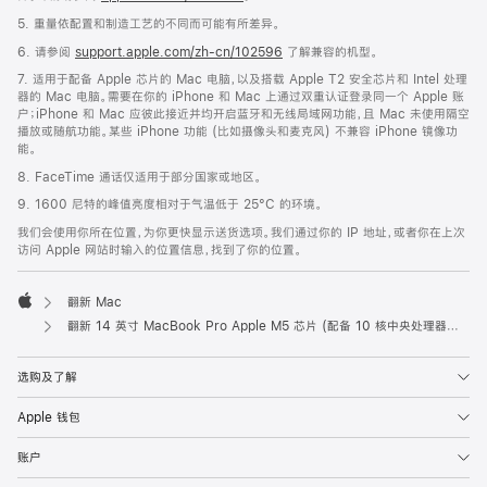
5. 重量依配置和制造工艺的不同而可能有所差异。
6. 请参阅
support.apple.com/zh-cn/102596
了解兼容的机型。
7. 适用于配备 Apple 芯片的 Mac 电脑，以及搭载 Apple T2 安全芯片和 Intel 处理
器的 Mac 电脑。需要在你的 iPhone 和 Mac 上通过双重认证登录同一个 Apple 账
户；iPhone 和 Mac 应彼此接近并均开启蓝牙和无线局域网功能，且 Mac 未使用隔空
播放或随航功能。某些 iPhone 功能 (比如摄像头和麦克风) 不兼容 iPhone 镜像功
能。
8. FaceTime 通话仅适用于部分国家或地区。
9. 1600 尼特的峰值亮度相对于气温低于 25°C 的环境。
我们会使用你所在位置，为你更快显示送货选项。我们通过你的 IP 地址，或者你在上次
访问 Apple 网站时输入的位置信息，找到了你的位置。
翻新 Mac
Apple
翻新 14 英寸 MacBook Pro Apple M5 芯片 (配‍备 10 核中央处理器和 10 核图形处理器) - 深空黑色
选购及了解
Apple 钱包
账户