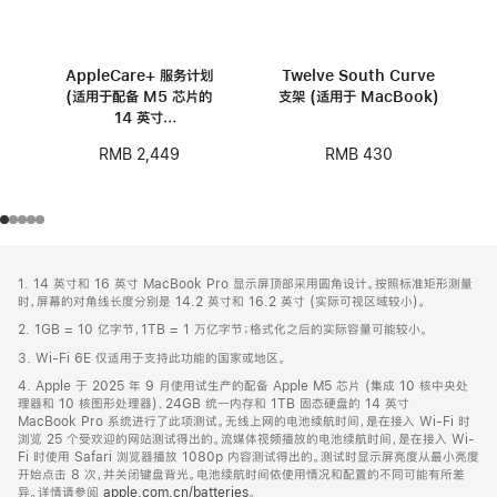
AppleCare+ 服务计划
Twelve South Curve
(适用于配备 M5 芯片的
支架 (适用于 MacBook)
14 英寸
MacBook Pro)
RMB 430
RMB 2,449
网
脚
1. 14 英寸和 16 英寸 MacBook Pro 显示屏顶部采用圆角设计。按照标准矩形测量
注
页
时，屏幕的对角线长度分别是 14.2 英寸和 16.2 英寸 (实际可视区域较小)。
页
2. 1GB = 10 亿字节，1TB = 1 万亿字节；格式化之后的实际容量可能较小。
脚
3. Wi-Fi 6E 仅适用于支持此功能的国家或地区。
4. Apple 于 2025 年 9 月使用试生产的配备 Apple M5 芯片 (集成 10 核中央处
理器和 10 核图形处理器)、24GB 统一内存和 1TB 固态硬盘的 14 英寸
MacBook Pro 系统进行了此项测试。无线上网的电池续航时间，是在接入 Wi-Fi 时
浏览 25 个受欢迎的网站测试得出的。流媒体视频播放的电池续航时间，是在接入 Wi-
Fi 时使用 Safari 浏览器播放 1080p 内容测试得出的。测试时显示屏亮度从最小亮度
开始点击 8 次，并关闭键盘背光。电池续航时间依使用情况和配置的不同可能有所差
异。详情请参阅
apple.com.cn/batteries
。