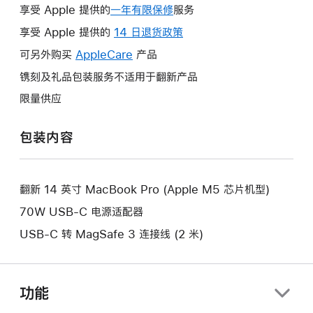
享受 Apple 提供的
一年有限保修
此
服务
操
享受 Apple 提供的
14 日退货政策
此
作
操
可另外购买
AppleCare
此
产品
将
作
操
镌刻及礼品包装服务不适用于翻新产品
打
将
作
开
限量供应
打
将
新
开
打
的
包装内容
新
开
窗
的
新
口。
窗
的
口。
翻新 14 英寸 MacBook Pro (Apple M5 芯片机型)
窗
口。
70W USB-C 电源适配器
USB-C 转 MagSafe 3 连接线 (2 米)
功能