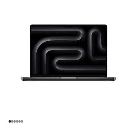
寸
MacBook
Pro
Apple
M5
芯
片
(配‍备
10
核
中
央
处
理
器
和
10
核