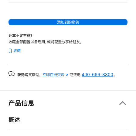
图
形
处
添加到购物袋
理
器)
还拿不定主意？
-
收藏全部配置以备后用，或将配置分享给朋友。
深
收藏
空
黑
色
获得购买帮助，
立即在线交流
(在
或致电
400-666-8800
。
spaceblack
新
512gb
窗
的
口
分
中
产品信息
打
期
开)
付
概述
款
选