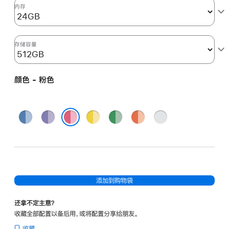
图
内存
形
处
理
存储容量
器)
和
颜色 - 粉色
千
兆
以
蓝
紫
黄
绿
橙
银
太
色
色
色
色
色
色
粉色
网
端
口
-
添加到购物袋
粉
色
还拿不定主意？
pink
收藏全部配置以备后用，或将配置分享给朋友。
512gb
收藏