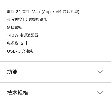
新
口。
窗
的
口。
翻新 24 英寸 iMac (Apple M4 芯片机型)
窗
口。
带有触控 ID 的妙控键盘
妙控鼠标
143W 电源适配器
电源线 (2 米)
USB-C 充电线
功能
技术规格