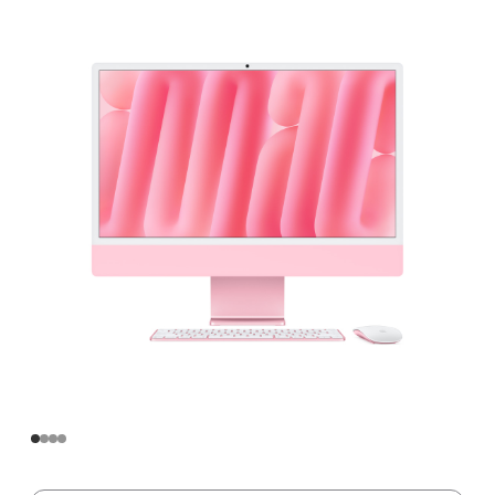
寸
iMac
Apple
M4
芯
片
(配
备
10
核
中
央
处
理
器
和
10
核