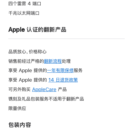
四个雷雳 4 端口
千兆以太网端口
Apple 认证的翻新产品
品质放心，价格称心
销售前经过严格的
翻新流程
处理
享受 Apple 提供的
一年有限保修
此
服务
操
享受 Apple 提供的
14 日退货政策
此
作
操
可另外购买
AppleCare
此
产品
将
作
操
镌刻及礼品包装服务不适用于翻新产品
打
将
作
开
限量供应
打
将
新
开
打
的
包装内容
新
开
窗
的