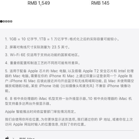
RMB 145
RMB 1,549
网
脚
1. 1GB = 10 亿字节，1TB = 1 万亿字节；格式化之后的实际容量可能较小。
注
页
2. 屏幕对角线尺寸实际测量为 23.5 英寸。
页
3. Wi-Fi 6E 仅适用于支持此功能的国家或地区。
脚
4. 重量依配置和制造工艺的不同而可能有所差异。
5. 适用于配备 Apple 芯片的 Mac 电脑，以及搭载 Apple T2 安全芯片和 Intel 处理
器的 Mac 电脑。需要在你的 iPhone 和 Mac 上通过双重认证登录同一个 Apple 账
户；iPhone 和 Mac 应彼此接近并均开启蓝牙和无线局域网功能，且 Mac 未使用隔空
播放或随航功能。某些 iPhone 功能 (比如摄像头和麦克风) 不兼容 iPhone 镜像功
能。
6. 8 核中央处理器的 iMac 机型支持一台外接显示器。10 核中央处理器的 iMac 机
型支持最多达两台外接显示器。
Apple 智能推出时间依监管部门审批情况而定。
我们会使用你所在位置，为你更快显示送货选项。我们通过你的 IP 地址，或者你在上次
访问 Apple 网站时输入的位置信息，找到了你的位置。