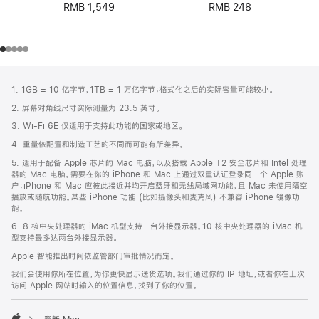
RMB 248
RMB 1,549
网
脚
1. 1GB = 10 亿字节，1TB = 1 万亿字节；格式化之后的实际容量可能较小。
注
页
2. 屏幕对角线尺寸实际测量为 23.5 英寸。
页
3. Wi-Fi 6E 仅适用于支持此功能的国家或地区。
脚
4. 重量依配置和制造工艺的不同而可能有所差异。
5. 适用于配备 Apple 芯片的 Mac 电脑，以及搭载 Apple T2 安全芯片和 Intel 处理
器的 Mac 电脑。需要在你的 iPhone 和 Mac 上通过双重认证登录同一个 Apple 账
户；iPhone 和 Mac 应彼此接近并均开启蓝牙和无线局域网功能，且 Mac 未使用隔空
播放或随航功能。某些 iPhone 功能 (比如摄像头和麦克风) 不兼容 iPhone 镜像功
能。
6. 8 核中央处理器的 iMac 机型支持一台外接显示器。10 核中央处理器的 iMac 机
型支持最多达两台外接显示器。
Apple 智能推出时间依监管部门审批情况而定。
我们会使用你所在位置，为你更快显示送货选项。我们通过你的 IP 地址，或者你在上次
访问 Apple 网站时输入的位置信息，找到了你的位置。