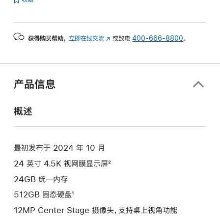
的
分
期
获得购买帮助，
立即在线交流
(在
或致电
400-666-8800
。
付
新
款
窗
选
口
项)
中
产品信息
打
开)
概述
最初发布于 2024 年 10 月
24 英寸 4.5K 视网膜显示屏²
24GB 统一内存
512GB 固态硬盘¹
12MP Center Stage 摄像头，支持桌上视角功能