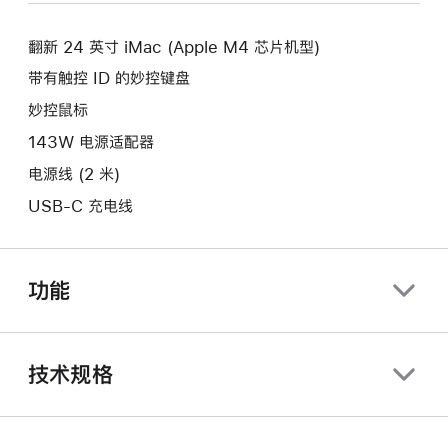
新
口。
窗
的
口。
翻新 24 英寸 iMac (Apple M4 芯片机型)
窗
口。
带有触控 ID 的妙控键盘
妙控鼠标
143W 电源适配器
电源线 (2 米)
USB-C 充电线
功能
技术规格