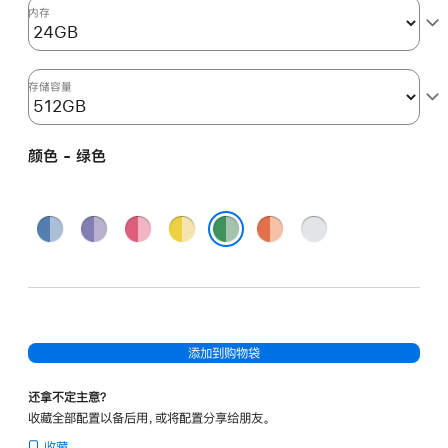
图
内存
形
处
理
存储容量
器)
和
颜色 - 绿色
千
兆
以
蓝
紫
粉
黄
橙
银
太
色
色
色
色
色
色
绿色
网
端
口
-
添加到购物袋
绿
色
还拿不定主意？
green
收藏全部配置以备后用，或将配置分享给朋友。
512gb
收藏