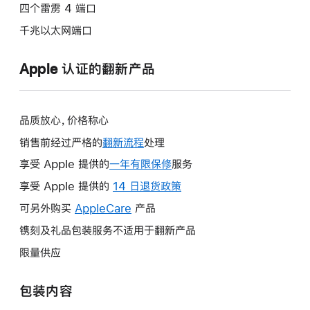
四个雷雳 4 端口
千兆以太网端口
Apple 认证的翻新产品
品质放心，价格称心
销售前经过严格的
翻新流程
处理
享受 Apple 提供的
一年有限保修
此
服务
操
享受 Apple 提供的
14 日退货政策
此
作
操
可另外购买
AppleCare
此
产品
将
作
操
镌刻及礼品包装服务不适用于翻新产品
打
将
作
开
限量供应
打
将
新
开
打
的
包装内容
新
开
窗
的