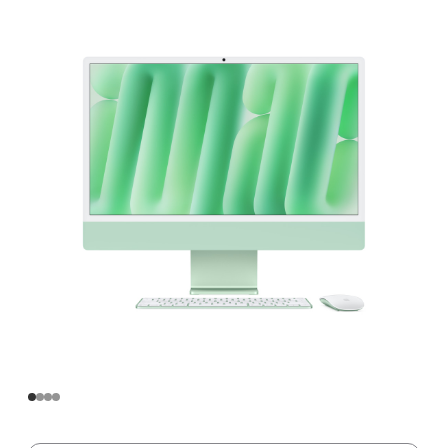
寸
iMac
Apple
M4
芯
片
(配
备
10
核
中
央
处
理
器
和
10
核