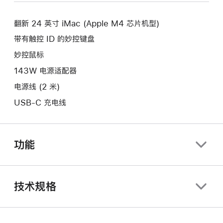
新
口。
窗
的
口。
翻新 24 英寸 iMac (Apple M4 芯片机型)
窗
口。
带有触控 ID 的妙控键盘
妙控鼠标
143W 电源适配器
电源线 (2 米)
USB-C 充电线
功能
技术规格