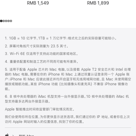
RMB 1,899
RMB 1,549
网
脚
1. 1GB = 10 亿字节，1TB = 1 万亿字节；格式化之后的实际容量可能较小。
注
页
2. 屏幕对角线尺寸实际测量为 23.5 英寸。
页
3. Wi-Fi 6E 仅适用于支持此功能的国家或地区。
脚
4. 重量依配置和制造工艺的不同而可能有所差异。
5. 适用于配备 Apple 芯片的 Mac 电脑，以及搭载 Apple T2 安全芯片和 Intel 处理
器的 Mac 电脑。需要在你的 iPhone 和 Mac 上通过双重认证登录同一个 Apple 账
户；iPhone 和 Mac 应彼此接近并均开启蓝牙和无线局域网功能，且 Mac 未使用隔空
播放或随航功能。某些 iPhone 功能 (比如摄像头和麦克风) 不兼容 iPhone 镜像功
能。
6. 8 核中央处理器的 iMac 机型支持一台外接显示器。10 核中央处理器的 iMac 机
型支持最多达两台外接显示器。
Apple 智能推出时间依监管部门审批情况而定。
我们会使用你所在位置，为你更快显示送货选项。我们通过你的 IP 地址，或者你在上次
访问 Apple 网站时输入的位置信息，找到了你的位置。