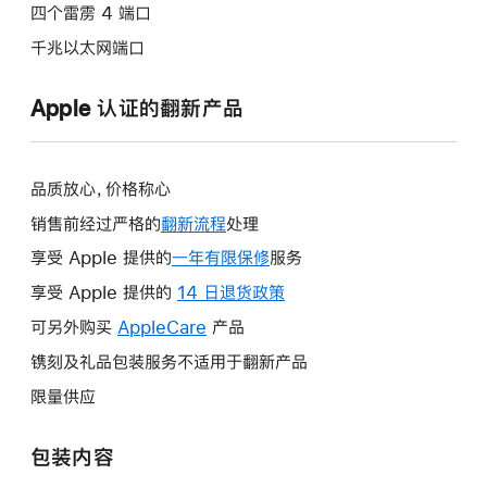
四个雷雳 4 端口
千兆以太网端口
Apple 认证的翻新产品
品质放心，价格称心
销售前经过严格的
翻新流程
处理
享受 Apple 提供的
一年有限保修
此
服务
操
享受 Apple 提供的
14 日退货政策
此
作
操
可另外购买
AppleCare
此
产品
将
作
操
镌刻及礼品包装服务不适用于翻新产品
打
将
作
开
限量供应
打
将
新
开
打
的
包装内容
新
开
窗
的