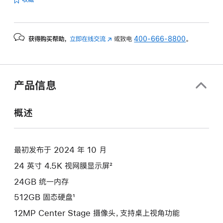
的
分
期
获得购买帮助，
立即在线交流
(在
或致电
400-666-8800
。
付
新
款
窗
选
口
项)
中
产品信息
打
开)
概述
最初发布于 2024 年 10 月
24 英寸 4.5K 视网膜显示屏²
24GB 统一内存
512GB 固态硬盘¹
12MP Center Stage 摄像头，支持桌上视角功能