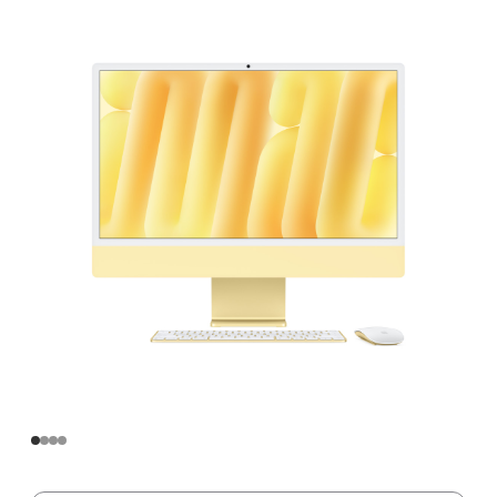
寸
iMac
Apple
M4
芯
片
(配
备
10
核
中
央
处
理
器
和
10
核