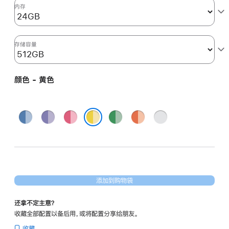
图
内存
形
处
理
存储容量
器)
和
颜色 - 黄色
千
兆
以
蓝
紫
粉
绿
橙
银
太
色
色
色
色
色
色
黄色
网
端
口
-
添加到购物袋
黄
色
还拿不定主意？
yellow
收藏全部配置以备后用，或将配置分享给朋友。
512gb
收藏