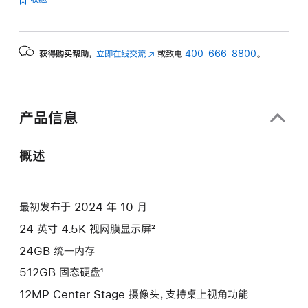
的
分
期
获得购买帮助，
立即在线交流
(在
或致电
400-666-8800
。
付
新
款
窗
选
口
项)
中
产品信息
打
开)
概述
最初发布于 2024 年 10 月
24 英寸 4.5K 视网膜显示屏²
24GB 统一内存
512GB 固态硬盘¹
12MP Center Stage 摄像头，支持桌上视角功能