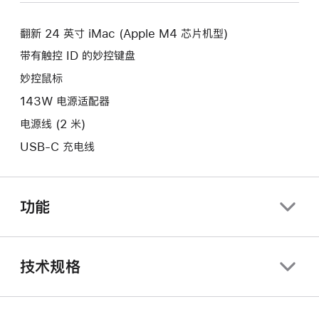
新
口。
窗
的
口。
翻新 24 英寸 iMac (Apple M4 芯片机型)
窗
口。
带有触控 ID 的妙控键盘
妙控鼠标
143W 电源适配器
电源线 (2 米)
USB-C 充电线
功能
技术规格