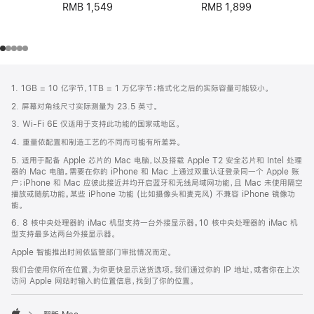
RMB 1,899
RMB 1,549
网
脚
1. 1GB = 10 亿字节，1TB = 1 万亿字节；格式化之后的实际容量可能较小。
注
页
2. 屏幕对角线尺寸实际测量为 23.5 英寸。
页
3. Wi-Fi 6E 仅适用于支持此功能的国家或地区。
脚
4. 重量依配置和制造工艺的不同而可能有所差异。
5. 适用于配备 Apple 芯片的 Mac 电脑，以及搭载 Apple T2 安全芯片和 Intel 处理
器的 Mac 电脑。需要在你的 iPhone 和 Mac 上通过双重认证登录同一个 Apple 账
户；iPhone 和 Mac 应彼此接近并均开启蓝牙和无线局域网功能，且 Mac 未使用隔空
播放或随航功能。某些 iPhone 功能 (比如摄像头和麦克风) 不兼容 iPhone 镜像功
能。
6. 8 核中央处理器的 iMac 机型支持一台外接显示器。10 核中央处理器的 iMac 机
型支持最多达两台外接显示器。
Apple 智能推出时间依监管部门审批情况而定。
我们会使用你所在位置，为你更快显示送货选项。我们通过你的 IP 地址，或者你在上次
访问 Apple 网站时输入的位置信息，找到了你的位置。