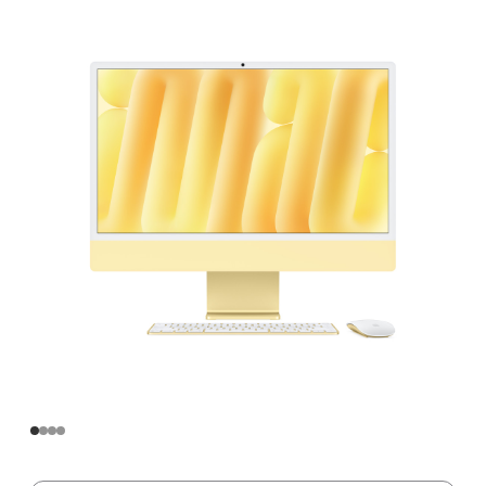
寸
iMac
Apple
M4
芯
片
(配
备
10
核
中
央
处
理
器
和
10
核