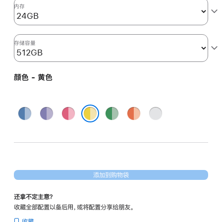
图
内存
形
处
理
存储容量
器)
和
颜色 - 黄色
千
兆
以
蓝
紫
粉
绿
橙
银
太
色
色
色
色
色
色
黄色
网
端
口
-
添加到购物袋
黄
色
还拿不定主意？
yellow
收藏全部配置以备后用，或将配置分享给朋友。
512gb
收藏