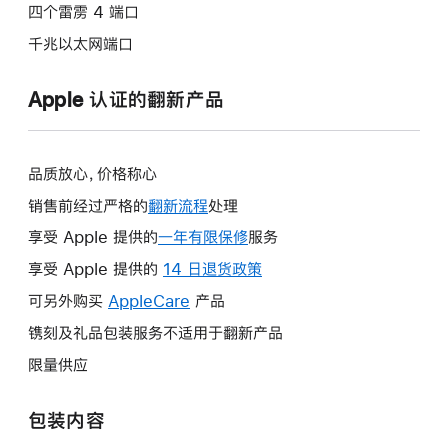
四个雷雳 4 端口
千兆以太网端口
Apple 认证的翻新产品
品质放心，价格称心
销售前经过严格的
翻新流程
处理
享受 Apple 提供的
一年有限保修
此
服务
操
享受 Apple 提供的
14 日退货政策
此
作
操
可另外购买
AppleCare
此
产品
将
作
操
镌刻及礼品包装服务不适用于翻新产品
打
将
作
开
限量供应
打
将
新
开
打
的
包装内容
新
开
窗
的