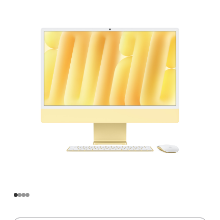
寸
iMac
Apple
M4
芯
片
(配
备
10
核
中
央
处
理
器
和
10
核