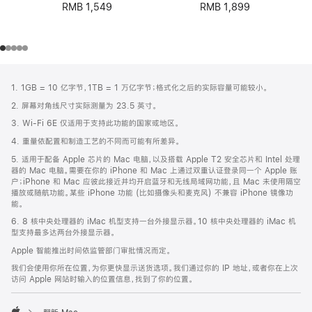
RMB 1,899
RMB 1,549
网
脚
1. 1GB = 10 亿字节，1TB = 1 万亿字节；格式化之后的实际容量可能较小。
注
页
2. 屏幕对角线尺寸实际测量为 23.5 英寸。
页
3. Wi-Fi 6E 仅适用于支持此功能的国家或地区。
脚
4. 重量依配置和制造工艺的不同而可能有所差异。
5. 适用于配备 Apple 芯片的 Mac 电脑，以及搭载 Apple T2 安全芯片和 Intel 处理
器的 Mac 电脑。需要在你的 iPhone 和 Mac 上通过双重认证登录同一个 Apple 账
户；iPhone 和 Mac 应彼此接近并均开启蓝牙和无线局域网功能，且 Mac 未使用隔空
播放或随航功能。某些 iPhone 功能 (比如摄像头和麦克风) 不兼容 iPhone 镜像功
能。
6. 8 核中央处理器的 iMac 机型支持一台外接显示器。10 核中央处理器的 iMac 机
型支持最多达两台外接显示器。
Apple 智能推出时间依监管部门审批情况而定。
我们会使用你所在位置，为你更快显示送货选项。我们通过你的 IP 地址，或者你在上次
访问 Apple 网站时输入的位置信息，找到了你的位置。