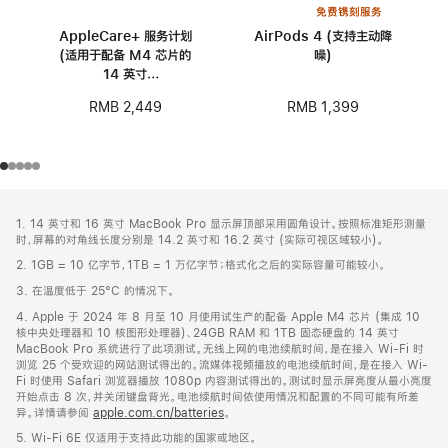
免费镌刻服务
AppleCare+ 服务计划
AirPods 4 (支持主动降
(适用于配备 M4 芯片的
噪)
14 英寸
MacBook Pro)
RMB 1,399
RMB 2,449
网
脚
1. 14 英寸和 16 英寸 MacBook Pro 显示屏顶部采用圆角设计。按照标准矩形测量
注
页
时，屏幕的对角线长度分别是 14.2 英寸和 16.2 英寸 (实际可视区域较小)。
页
2. 1GB = 10 亿字节，1TB = 1 万亿字节；格式化之后的实际容量可能较小。
脚
3. 在温度低于 25°C 的情况下。
4. Apple 于 2024 年 8 月至 10 月使用试生产的配备 Apple M4 芯片 (集成 10
核中央处理器和 10 核图形处理器)、24GB RAM 和 1TB 固态硬盘的 14 英寸
MacBook Pro 系统进行了此项测试。无线上网的电池续航时间，是在接入 Wi-Fi 时
浏览 25 个受欢迎的网站测试得出的。流媒体视频播放的电池续航时间，是在接入 Wi-
Fi 时使用 Safari 浏览器播放 1080p 内容测试得出的。测试时显示屏亮度从最小亮度
开始点击 8 次，并关闭键盘背光。电池续航时间依使用情况和配置的不同可能有所差
异。详情请参阅
apple.com.cn/batteries
。
5. Wi-Fi 6E 仅适用于支持此功能的国家或地区。