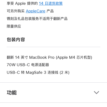
操
享受 Apple 提供的
14 日退货政策
此
作
操
可另外购买
AppleCare
此
产品
将
作
操
镌刻及礼品包装服务不适用于翻新产品
打
将
作
开
限量供应
打
将
新
开
打
的
包装内容
新
开
窗
的
新
口。
窗
的
口。
翻新 14 英寸 MacBook Pro (Apple M4 芯片机型)
窗
口。
70W USB-C 电源适配器
USB-C 转 MagSafe 3 连接线 (2 米)
功能