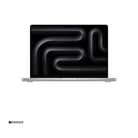
寸
MacBook
Pro
Apple
M4
芯
片
(配
备
10
核
中
央
处
理
器
和
10