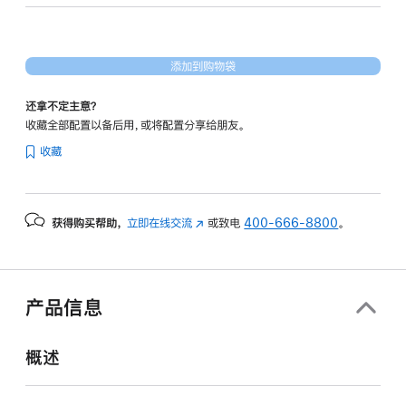
核
图
形
添加到购物袋
处
理
还拿不定主意？
器)
收藏全部配置以备后用，或将配置分享给朋友。
-
收藏
银
色
silver
获得购买帮助，
立即在线交流
(在
或致电
400-666-8800
。
1tb
新
的
窗
分
口
期
中
产品信息
打
付
开)
款
概述
选
项)