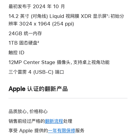
最初发布于 2024 年 10 月
14.2 英寸 (对角线) Liquid 视网膜 XDR 显示屏¹；初始分
辨率 3024 x 1964 (254 ppi)
24GB 统一内存
1TB 固态硬盘²
触控 ID
12MP Center Stage 摄像头，支持桌上视角功能
三个雷雳 4 (USB-C) 端口
Apple 认证的翻新产品
品质放心，价格称心
销售前经过严格的
翻新流程
处理
享受 Apple 提供的
一年有限保修
此
服务