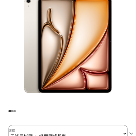
Air
(M3)
无
线
局
域
网
+
蜂
窝
网
络
机
型
1TB
-
星
连接