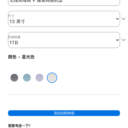
光
色
starlight
尺寸
1tb
的
分
存储容量
期
付
颜色 - 星光色
款
选
项)
深
蓝
紫
空
色
色
星光色
灰
色
添加到购物袋
需要考虑一下？