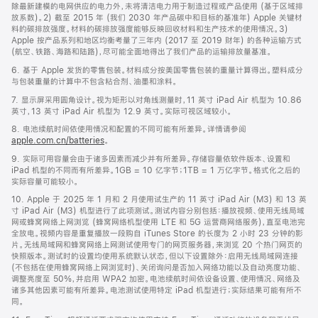
除最新建模的电网供应的电力外，未将清洁电力用于制造过程或产品使用 (基于区域排
放系数)。2) 截至 2015 年 (我们 2030 年产品碳中和目标的基准年) Apple 关键材
料的碳排放强度。材料的碳排放强度能够反映回收材料和生产技术的使用情况。3)
Apple 按产品系列和地区均衡考量了三年内 (2017 至 2019 财年) 的各种运输方式
(航空、铁路、海路和陆路)，尽可能全面地得出了我们产品的运输排放量基准。
6. 基于 Apple 发货的零售包装。材料成分按美国零售包装的重量计算得出。塑料成分
与包装重量的计算中不包含粘合剂、油墨和涂料。
7. 显示屏采用圆角设计。视为矩形以对角线测量时，11 英寸 iPad Air 机型为 10.86
英寸，13 英寸 iPad Air 机型为 12.9 英寸。实际可视区域较小。
8. 电池续航时间依使用情况和配置的不同可能有所差异。详情请参阅
apple.com.cn/batteries
。
9. 实际可用容量会由于诸多因素而减少并有所差异。存储容量依软件版本、设置和
iPad 机型的不同而有所差异。1GB = 10 亿字节；1TB = 1 万亿字节。格式化之后的
实际容量可能较小。
10. Apple 于 2025 年 1 月和 2 月使用试生产的 11 英寸 iPad Air (M3) 和 13 英
寸 iPad Air (M3) 机型进行了此项测试。测试内容分别包括：播放视频、使用无线局域
网或蜂窝网络上网浏览 (蜂窝网络机型使用 LTE 和 5G 运营商网络服务)，直至电池完
全放电。视频内容是重复播放一段购自 iTunes Store 的长度为 2 小时 23 分钟的影
片。无线局域网和蜂窝网络上网测试使用专门的网页服务器，来浏览 20 个热门网页的
快照版本。测试时的设置均使用系统默认状态，但以下设置除外：启用无线局域网连接
(不包括在使用蜂窝网络上网浏览时)、关闭询问是否加入网络功能以及自动亮度功能、
调整亮度至 50%，并启用 WPA2 加密。电池续航时间依设备设置、使用情况、网络及
诸多其他因素可能有所差异。电池测试使用特定 iPad 机型进行；实际结果可能有所不
同。