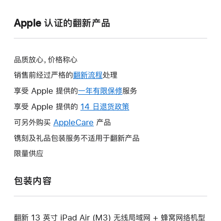
Apple 认证的翻新产品
品质放心，价格称心
销售前经过严格的
翻新流程
处理
享受 Apple 提供的
一年有限保修
此
服务
操
享受 Apple 提供的
14 日退货政策
此
作
操
可另外购买
AppleCare
此
产品
将
作
操
镌刻及礼品包装服务不适用于翻新产品
打
将
作
开
限量供应
打
将
新
开
打
的
包装内容
新
开
窗
的
新
口。
窗
的
口。
翻新 13 英寸 iPad Air (M3) 无线局域网 + 蜂窝网络机型
窗