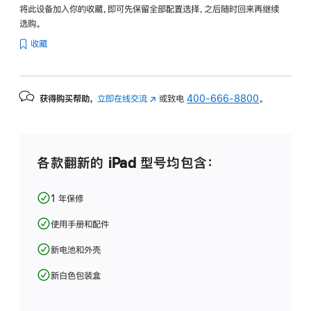
将此设备加入你的收藏，即可先保留全部配置选择，之后随时回来再继续
选购。
收藏
获得购买帮助，
立即在线交流
(在
或致电
400-666-8800
。
新
窗
口
中
各款翻新的 iPad 型号均包含：
打
开)
1 年保修
使用手册和配件
新电池和外壳
新白色包装盒