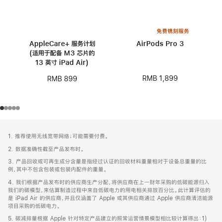
免费镌刻服务
AppleCare+ 服务计划
AirPods Pro 3
(适用于配备 M3 芯片的
13 英寸 iPad Air)
RMB 1,899
RMB 899
网
脚
1. 推荐使用无线宽带网络；可能需要付费。
注
页
2. 数据准确性截至产品发布时。
页
3. 产品回收或可再生成分含量是指经过认证的回收材料重量相对于设备总重量的比
脚
例，其中不包含包装或包装内配件的重量。
4. 我们根据产品发布时的供应商生产分配，将供应商在上一财年采购的低碳能源归入
我们的碳模型，来估算制造过程中来自低碳电力的用电相关排放百分比。此计算评估的
是 iPad Air 的供应商，并且仅涵盖了 Apple 或其供应商通过 Apple 供应商清洁能源
项目采购的低碳电力。
5. 碳减排量根据 Apple 针对特定产品建立的照常运营情景模型相比较计算得出：1)