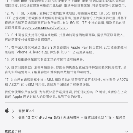
11. FaceTime 视频通话要求双方均使用支持 FaceTime 通话功能的设备和无线局
域网连接。能否通过蜂窝网络使用此功能，取决于运营商政策；可能需要支付数据费用。
12. Wi‑Fi 6E 仅适用于支持此功能的国家或地区。需要使用数据计划。5G 和千兆
LTE 功能适用于特定国家或地区的特定运营商。速度依据理论上的数据吞吐量，并基于
现场状况和不同运营商而可能有所差异。有关 5G 和 LTE 支持的详情，请联系你的运
营商并查看
apple.com.cn/ipad/cellular
。
13. Siri 可能仅支持部分语言或地区，并且功能可能因地区而异。需使用互联网接入。
可能需要支付蜂窝网络数据费用。
14. 在中国大陆仅可通过 Safari 浏览器使用 Apple Pay 网页支付，此功能要求使用
兼容的 iPhone 或 iPad 机型，并安装 iOS 11.2 或更新系统。
15. 尺寸和重量依配置和制造工艺的不同可能有所差异。
16. 蜂窝网络数据计划需单独购买。你购买的机型配置会支持特定的蜂窝网络技术。请
咨询你的运营商以了解兼容性和蜂窝网络数据计划的可用性。
17. 并非所有运营商都支持 eSIM。请联系你的运营商了解更多详情。有关型号 A3270
和 A3271 的 eSIM 可用性，请联系中国联通了解更多详情。
我们会使用你所在位置，为你更快显示送货选项。我们通过你的 IP 地址，或者你在上次
访问 Apple 网站时输入的位置信息，找到了你的位置。
翻新 iPad
Apple
翻新 13 英寸 iPad Air (M3) 无线局域网 + 蜂窝网络机型 1TB - 星光色
选购及了解