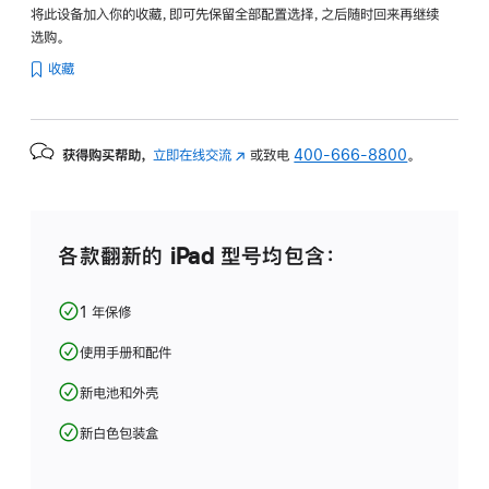
将此设备加入你的收藏，即可先保留全部配置选择，之后随时回来再继续
选购。
收藏
获得购买帮助，
立即在线交流
(在
或致电
400-666-8800
。
新
窗
口
中
各款翻新的 iPad 型号均包含：
打
开)
1 年保修
使用手册和配件
新电池和外壳
新白色包装盒