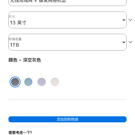
空
灰
色
尺寸
space_gray
1tb
的
存储容量
分
期
颜色 - 深空灰色
付
款
选
蓝
紫
星
项)
色
色
光
深空灰色
色
添加到购物袋
需要考虑一下？