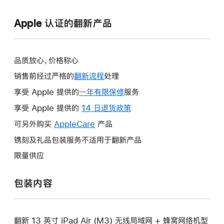
Apple 认证的翻新产品
品质放心，价格称心
销售前经过严格的
翻新流程
处理
享受 Apple 提供的
一年有限保修
此
服务
操
享受 Apple 提供的
14 日退货政策
此
作
操
可另外购买
AppleCare
此
产品
将
作
操
镌刻及礼品包装服务不适用于翻新产品
打
将
作
开
限量供应
打
将
新
开
打
的
包装内容
新
开
窗
的
新
口。
窗
的
口。
翻新 13 英寸 iPad Air (M3) 无线局域网 + 蜂窝网络机型
窗