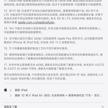
11. FaceTime 视频通话要求双方均使用支持 FaceTime 通话功能的设备和无线局
域网连接。能否通过蜂窝网络使用此功能，取决于运营商政策；可能需要支付数据费用。
12. Wi‑Fi 6E 仅适用于支持此功能的国家或地区。需要使用数据计划。5G 和千兆
LTE 功能适用于特定国家或地区的特定运营商。速度依据理论上的数据吞吐量，并基于
现场状况和不同运营商而可能有所差异。有关 5G 和 LTE 支持的详情，请联系你的运
营商并查看
apple.com.cn/ipad/cellular
。
13. Siri 可能仅支持部分语言或地区，并且功能可能因地区而异。需使用互联网接入。
可能需要支付蜂窝网络数据费用。
14. 在中国大陆仅可通过 Safari 浏览器使用 Apple Pay 网页支付，此功能要求使用
兼容的 iPhone 或 iPad 机型，并安装 iOS 11.2 或更新系统。
15. 尺寸和重量依配置和制造工艺的不同可能有所差异。
16. 蜂窝网络数据计划需单独购买。你购买的机型配置会支持特定的蜂窝网络技术。请
咨询你的运营商以了解兼容性和蜂窝网络数据计划的可用性。
17. 并非所有运营商都支持 eSIM。请联系你的运营商了解更多详情。有关型号 A3270
和 A3271 的 eSIM 可用性，请联系中国联通了解更多详情。
我们会使用你所在位置，为你更快显示送货选项。我们通过你的 IP 地址，或者你在上次
访问 Apple 网站时输入的位置信息，找到了你的位置。
翻新 iPad
Apple
翻新 13 英寸 iPad Air (M3) 无线局域网 + 蜂窝网络机型 1TB - 深空灰色
选购及了解