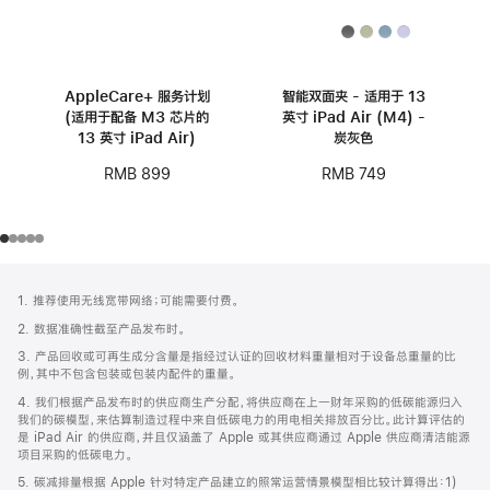
AppleCare+ 服务计划
智能双面夹 - 适用于 13
(适用于配备 M3 芯片的
英寸 iPad Air (M4) -
13 英寸 iPad Air)
炭灰色
RMB 899
RMB 749
网
脚
1. 推荐使用无线宽带网络；可能需要付费。
注
页
2. 数据准确性截至产品发布时。
页
3. 产品回收或可再生成分含量是指经过认证的回收材料重量相对于设备总重量的比
脚
例，其中不包含包装或包装内配件的重量。
4. 我们根据产品发布时的供应商生产分配，将供应商在上一财年采购的低碳能源归入
我们的碳模型，来估算制造过程中来自低碳电力的用电相关排放百分比。此计算评估的
是 iPad Air 的供应商，并且仅涵盖了 Apple 或其供应商通过 Apple 供应商清洁能源
项目采购的低碳电力。
5. 碳减排量根据 Apple 针对特定产品建立的照常运营情景模型相比较计算得出：1)