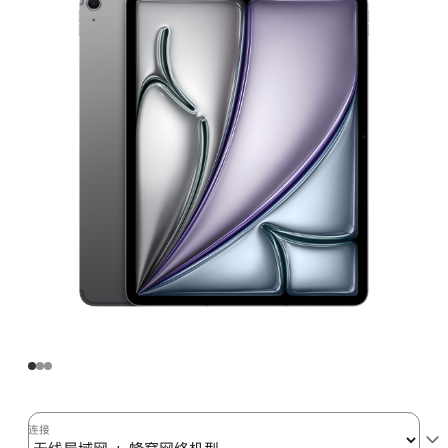
Air
(M3)
无
线
局
域
网
+
蜂
窝
网
络
机
型
1TB
-
深
连接