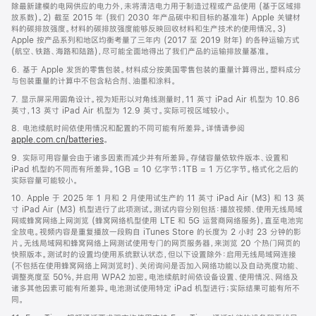
除最新建模的电网供应的电力外，未将清洁电力用于制造过程或产品使用 (基于区域排
放系数)。2) 截至 2015 年 (我们 2030 年产品碳中和目标的基准年) Apple 关键材
料的碳排放强度。材料的碳排放强度能够反映回收材料和生产技术的使用情况。3)
Apple 按产品系列和地区均衡考量了三年内 (2017 至 2019 财年) 的各种运输方式
(航空、铁路、海路和陆路)，尽可能全面地得出了我们产品的运输排放量基准。
6. 基于 Apple 发货的零售包装。材料成分按美国零售包装的重量计算得出。塑料成分
与包装重量的计算中不包含粘合剂、油墨和涂料。
7. 显示屏采用圆角设计。视为矩形以对角线测量时，11 英寸 iPad Air 机型为 10.86
英寸，13 英寸 iPad Air 机型为 12.9 英寸。实际可视区域较小。
8. 电池续航时间依使用情况和配置的不同可能有所差异。详情请参阅
apple.com.cn/batteries
。
9. 实际可用容量会由于诸多因素而减少并有所差异。存储容量依软件版本、设置和
iPad 机型的不同而有所差异。1GB = 10 亿字节；1TB = 1 万亿字节。格式化之后的
实际容量可能较小。
10. Apple 于 2025 年 1 月和 2 月使用试生产的 11 英寸 iPad Air (M3) 和 13 英
寸 iPad Air (M3) 机型进行了此项测试。测试内容分别包括：播放视频、使用无线局域
网或蜂窝网络上网浏览 (蜂窝网络机型使用 LTE 和 5G 运营商网络服务)，直至电池完
全放电。视频内容是重复播放一段购自 iTunes Store 的长度为 2 小时 23 分钟的影
片。无线局域网和蜂窝网络上网测试使用专门的网页服务器，来浏览 20 个热门网页的
快照版本。测试时的设置均使用系统默认状态，但以下设置除外：启用无线局域网连接
(不包括在使用蜂窝网络上网浏览时)、关闭询问是否加入网络功能以及自动亮度功能、
调整亮度至 50%，并启用 WPA2 加密。电池续航时间依设备设置、使用情况、网络及
诸多其他因素可能有所差异。电池测试使用特定 iPad 机型进行；实际结果可能有所不
同。