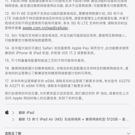
11. FaceTime 视频通话要求双方均使用支持 FaceTime 通话功能的设备和无线局
域网连接。能否通过蜂窝网络使用此功能，取决于运营商政策；可能需要支付数据费用。
12. Wi‑Fi 6E 仅适用于支持此功能的国家或地区。需要使用数据计划。5G 和千兆
LTE 功能适用于特定国家或地区的特定运营商。速度依据理论上的数据吞吐量，并基于
现场状况和不同运营商而可能有所差异。有关 5G 和 LTE 支持的详情，请联系你的运
营商并查看
apple.com.cn/ipad/cellular
。
13. Siri 可能仅支持部分语言或地区，并且功能可能因地区而异。需使用互联网接入。
可能需要支付蜂窝网络数据费用。
14. 在中国大陆仅可通过 Safari 浏览器使用 Apple Pay 网页支付，此功能要求使用
兼容的 iPhone 或 iPad 机型，并安装 iOS 11.2 或更新系统。
15. 尺寸和重量依配置和制造工艺的不同可能有所差异。
16. 蜂窝网络数据计划需单独购买。你购买的机型配置会支持特定的蜂窝网络技术。请
咨询你的运营商以了解兼容性和蜂窝网络数据计划的可用性。
17. 并非所有运营商都支持 eSIM。请联系你的运营商了解更多详情。有关型号 A3270
和 A3271 的 eSIM 可用性，请联系中国联通了解更多详情。
我们会使用你所在位置，为你更快显示送货选项。我们通过你的 IP 地址，或者你在上次
访问 Apple 网站时输入的位置信息，找到了你的位置。
翻新 iPad
Apple
翻新 13 英寸 iPad Air (M3) 无线局域网 + 蜂窝网络机型 512GB - 星光色
选购及了解