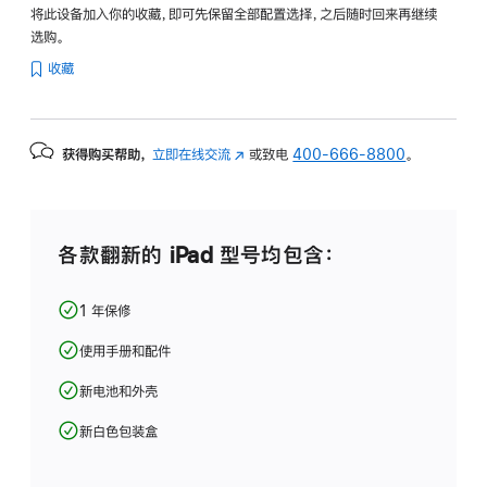
将此设备加入你的收藏，即可先保留全部配置选择，之后随时回来再继续
选购。
收藏
获得购买帮助，
立即在线交流
(在
或致电
400-666-8800
。
新
窗
口
中
各款翻新的 iPad 型号均包含：
打
开)
1 年保修
使用手册和配件
新电池和外壳
新白色包装盒