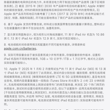
除最新建模的电网供应的电力外，未将清洁电力用于制造过程或产品使用 (基于区域排
放系数)。2) 截至 2015 年 (我们 2030 年产品碳中和目标的基准年) Apple 关键材
料的碳排放强度。材料的碳排放强度能够反映回收材料和生产技术的使用情况。3)
Apple 按产品系列和地区均衡考量了三年内 (2017 至 2019 财年) 的各种运输方式
(航空、铁路、海路和陆路)，尽可能全面地得出了我们产品的运输排放量基准。
6. 基于 Apple 发货的零售包装。材料成分按美国零售包装的重量计算得出。塑料成分
与包装重量的计算中不包含粘合剂、油墨和涂料。
7. 显示屏采用圆角设计。视为矩形以对角线测量时，11 英寸 iPad Air 机型为 10.86
英寸，13 英寸 iPad Air 机型为 12.9 英寸。实际可视区域较小。
8. 电池续航时间依使用情况和配置的不同可能有所差异。详情请参阅
apple.com.cn/batteries
。
9. 实际可用容量会由于诸多因素而减少并有所差异。存储容量依软件版本、设置和
iPad 机型的不同而有所差异。1GB = 10 亿字节；1TB = 1 万亿字节。格式化之后的
实际容量可能较小。
10. Apple 于 2025 年 1 月和 2 月使用试生产的 11 英寸 iPad Air (M3) 和 13 英
寸 iPad Air (M3) 机型进行了此项测试。测试内容分别包括：播放视频、使用无线局域
网或蜂窝网络上网浏览 (蜂窝网络机型使用 LTE 和 5G 运营商网络服务)，直至电池完
全放电。视频内容是重复播放一段购自 iTunes Store 的长度为 2 小时 23 分钟的影
片。无线局域网和蜂窝网络上网测试使用专门的网页服务器，来浏览 20 个热门网页的
快照版本。测试时的设置均使用系统默认状态，但以下设置除外：启用无线局域网连接
(不包括在使用蜂窝网络上网浏览时)、关闭询问是否加入网络功能以及自动亮度功能、
调整亮度至 50%，并启用 WPA2 加密。电池续航时间依设备设置、使用情况、网络及
诸多其他因素可能有所差异。电池测试使用特定 iPad 机型进行；实际结果可能有所不
同。