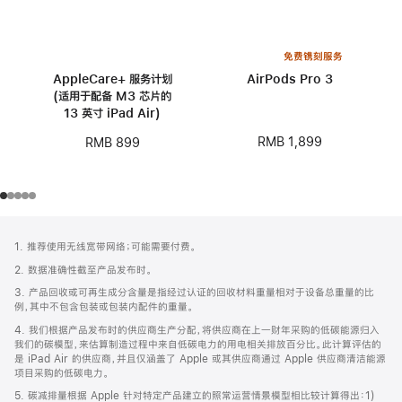
免费镌刻服务
AppleCare+ 服务计划
AirPods Pro 3
(适用于配备 M3 芯片的
13 英寸 iPad Air)
RMB 1,899
RMB 899
网
脚
1. 推荐使用无线宽带网络；可能需要付费。
注
页
2. 数据准确性截至产品发布时。
页
3. 产品回收或可再生成分含量是指经过认证的回收材料重量相对于设备总重量的比
脚
例，其中不包含包装或包装内配件的重量。
4. 我们根据产品发布时的供应商生产分配，将供应商在上一财年采购的低碳能源归入
我们的碳模型，来估算制造过程中来自低碳电力的用电相关排放百分比。此计算评估的
是 iPad Air 的供应商，并且仅涵盖了 Apple 或其供应商通过 Apple 供应商清洁能源
项目采购的低碳电力。
5. 碳减排量根据 Apple 针对特定产品建立的照常运营情景模型相比较计算得出：1)