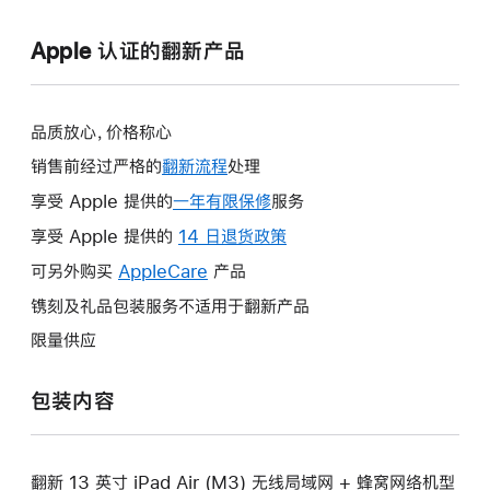
Apple 认证的翻新产品
品质放心，价格称心
销售前经过严格的
翻新流程
处理
享受 Apple 提供的
一年有限保修
此
服务
操
享受 Apple 提供的
14 日退货政策
此
作
操
可另外购买
AppleCare
此
产品
将
作
操
镌刻及礼品包装服务不适用于翻新产品
打
将
作
开
限量供应
打
将
新
开
打
的
包装内容
新
开
窗
的
新
口。
窗
的
口。
翻新 13 英寸 iPad Air (M3) 无线局域网 + 蜂窝网络机型
窗