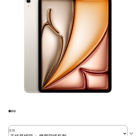
Air
(M3)
无
线
局
域
网
+
蜂
窝
网
络
机
型
512GB
-
星
连接