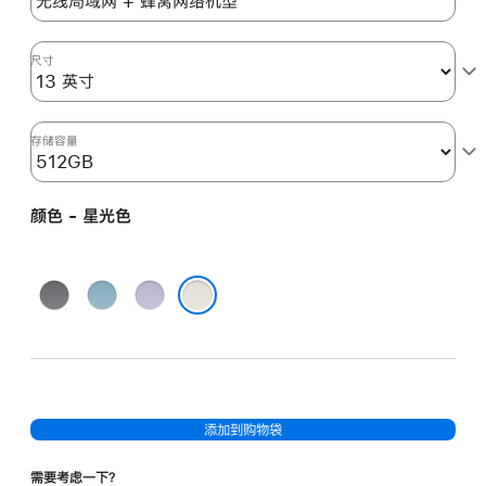
光
色
starlight
尺寸
512gb
的
分
存储容量
期
付
颜色 - 星光色
款
选
项)
深
蓝
紫
空
色
色
星光色
灰
色
添加到购物袋
需要考虑一下？