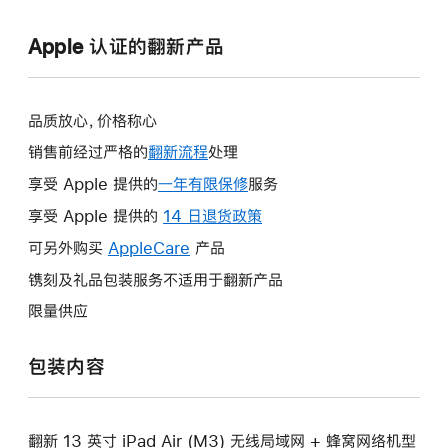
Apple 认证的翻新产品
品质放心，价格称心
销售前经过严格的
翻新流程
处理
享受 Apple 提供的
一年有限保修
此
服务
操
享受 Apple 提供的
14 日退货政策
此
作
操
可另外购买
AppleCare
此
产品
将
作
操
镌刻及礼品包装服务不适用于翻新产品
打
将
作
开
限量供应
打
将
新
开
打
的
包装内容
新
开
窗
的
新
口。
窗
的
口。
翻新 13 英寸 iPad Air (M3) 无线局域网 + 蜂窝网络机型
窗