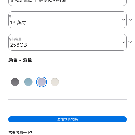
色
purple
256gb
尺寸
的
分
期
存储容量
付
款
颜色 - 紫色
选
项)
深
蓝
星
空
色
光
紫色
灰
色
色
添加到购物袋
需要考虑一下？