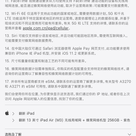
11. FaceTime 视频通话要求双方均使用支持 FaceTime 通话功能的设备和无线局
域网连接。能否通过蜂窝网络使用此功能，取决于运营商政策；可能需要支付数据费用。
12. Wi‑Fi 6E 仅适用于支持此功能的国家或地区。需要使用数据计划。5G 和千兆
LTE 功能适用于特定国家或地区的特定运营商。速度依据理论上的数据吞吐量，并基于
现场状况和不同运营商而可能有所差异。有关 5G 和 LTE 支持的详情，请联系你的运
营商并查看
apple.com.cn/ipad/cellular
。
13. Siri 可能仅支持部分语言或地区，并且功能可能因地区而异。需使用互联网接入。
可能需要支付蜂窝网络数据费用。
14. 在中国大陆仅可通过 Safari 浏览器使用 Apple Pay 网页支付，此功能要求使用
兼容的 iPhone 或 iPad 机型，并安装 iOS 11.2 或更新系统。
15. 尺寸和重量依配置和制造工艺的不同可能有所差异。
16. 蜂窝网络数据计划需单独购买。你购买的机型配置会支持特定的蜂窝网络技术。请
咨询你的运营商以了解兼容性和蜂窝网络数据计划的可用性。
17. 并非所有运营商都支持 eSIM。请联系你的运营商了解更多详情。有关型号 A3270
和 A3271 的 eSIM 可用性，请联系中国联通了解更多详情。
我们会使用你所在位置，为你更快显示送货选项。我们通过你的 IP 地址，或者你在上次
访问 Apple 网站时输入的位置信息，找到了你的位置。
翻新 iPad
Apple
翻新 13 英寸 iPad Air (M3) 无线局域网 + 蜂窝网络机型 256GB - 紫色
选购及了解