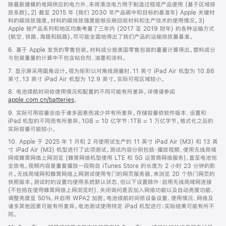
除最新建模的电网供应的电力外，未将清洁电力用于制造过程或产品使用 (基于区域排
放系数)。2) 截至 2015 年 (我们 2030 年产品碳中和目标的基准年) Apple 关键材
料的碳排放强度。材料的碳排放强度能够反映回收材料和生产技术的使用情况。3)
Apple 按产品系列和地区均衡考量了三年内 (2017 至 2019 财年) 的各种运输方式
(航空、铁路、海路和陆路)，尽可能全面地得出了我们产品的运输排放量基准。
6. 基于 Apple 发货的零售包装。材料成分按美国零售包装的重量计算得出。塑料成分
与包装重量的计算中不包含粘合剂、油墨和涂料。
7. 显示屏采用圆角设计。视为矩形以对角线测量时，11 英寸 iPad Air 机型为 10.86
英寸，13 英寸 iPad Air 机型为 12.9 英寸。实际可视区域较小。
8. 电池续航时间依使用情况和配置的不同可能有所差异。详情请参阅
apple.com.cn/batteries
。
9. 实际可用容量会由于诸多因素而减少并有所差异。存储容量依软件版本、设置和
iPad 机型的不同而有所差异。1GB = 10 亿字节；1TB = 1 万亿字节。格式化之后的
实际容量可能较小。
10. Apple 于 2025 年 1 月和 2 月使用试生产的 11 英寸 iPad Air (M3) 和 13 英
寸 iPad Air (M3) 机型进行了此项测试。测试内容分别包括：播放视频、使用无线局域
网或蜂窝网络上网浏览 (蜂窝网络机型使用 LTE 和 5G 运营商网络服务)，直至电池完
全放电。视频内容是重复播放一段购自 iTunes Store 的长度为 2 小时 23 分钟的影
片。无线局域网和蜂窝网络上网测试使用专门的网页服务器，来浏览 20 个热门网页的
快照版本。测试时的设置均使用系统默认状态，但以下设置除外：启用无线局域网连接
(不包括在使用蜂窝网络上网浏览时)、关闭询问是否加入网络功能以及自动亮度功能、
调整亮度至 50%，并启用 WPA2 加密。电池续航时间依设备设置、使用情况、网络及
诸多其他因素可能有所差异。电池测试使用特定 iPad 机型进行；实际结果可能有所不
同。