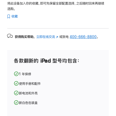
将此设备加入你的收藏，即可先保留全部配置选择，之后随时回来再继续
选购。
收藏
获得购买帮助，
立即在线交流
(在
或致电
400-666-8800
。
新
窗
口
中
各款翻新的 iPad 型号均包含：
打
开)
1 年保修
使用手册和配件
新电池和外壳
新白色包装盒