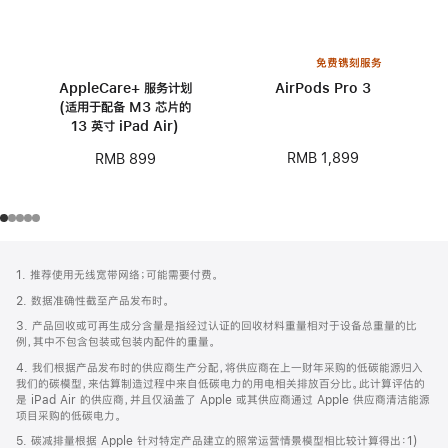
免费镌刻服务
AppleCare+ 服务计划
AirPods Pro 3
(适用于配备 M3 芯片的
13 英寸 iPad Air)
RMB 1,899
RMB 899
网
脚
1. 推荐使用无线宽带网络；可能需要付费。
注
页
2. 数据准确性截至产品发布时。
页
3. 产品回收或可再生成分含量是指经过认证的回收材料重量相对于设备总重量的比
脚
例，其中不包含包装或包装内配件的重量。
4. 我们根据产品发布时的供应商生产分配，将供应商在上一财年采购的低碳能源归入
我们的碳模型，来估算制造过程中来自低碳电力的用电相关排放百分比。此计算评估的
是 iPad Air 的供应商，并且仅涵盖了 Apple 或其供应商通过 Apple 供应商清洁能源
项目采购的低碳电力。
5. 碳减排量根据 Apple 针对特定产品建立的照常运营情景模型相比较计算得出：1)